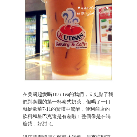
在美國超愛喝Thai Tea的我們，立刻點了我
們到泰國的第一杯泰式奶茶，但喝了一口
就從豪華7-11的驚嘆中驚醒，便利商店的
飲料和星巴克還是有差啦！整個像是在喝
糖漿，好甜 :(。