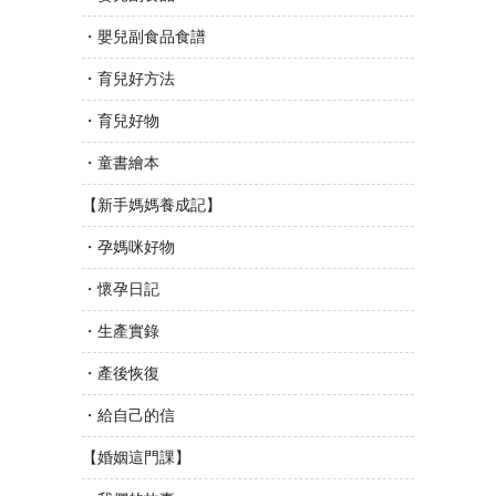
・嬰兒副食品食譜
・育兒好方法
・育兒好物
・童書繪本
【新手媽媽養成記】
・孕媽咪好物
・懷孕日記
・生產實錄
・產後恢復
・給自己的信
【婚姻這門課】