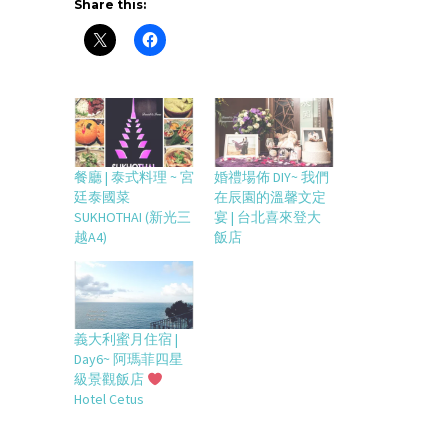
Share this:
餐廳 | 泰式料理 ~ 宮
婚禮場佈 DIY~ 我們
廷泰國菜
在辰園的溫馨文定
SUKHOTHAI (新光三
宴 | 台北喜來登大
越A4)
飯店
義大利蜜月住宿 |
Day6~ 阿瑪菲四星
級景觀飯店
Hotel Cetus