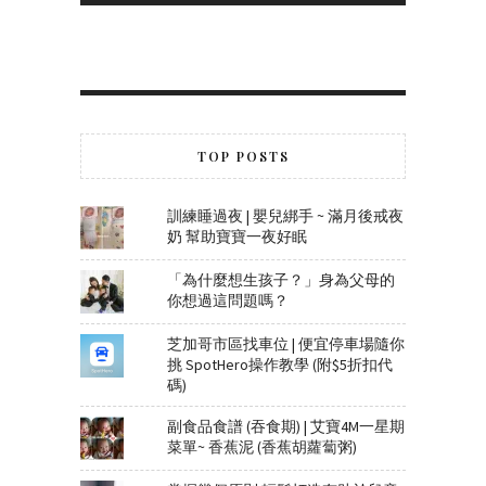
TOP POSTS
訓練睡過夜 | 嬰兒綁手 ~ 滿月後戒夜
奶 幫助寶寶一夜好眠
「為什麼想生孩子？」身為父母的
你想過這問題嗎？
芝加哥市區找車位 | 便宜停車場隨你
挑 SpotHero操作教學 (附$5折扣代
碼)
副食品食譜 (吞食期) | 艾寶4M一星期
菜單~ 香蕉泥 (香蕉胡蘿蔔粥)