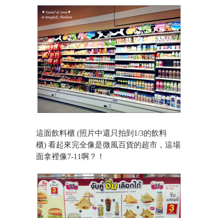
這面飲料櫃 (照片中還只拍到1/3的飲料
櫃) 看起來完全像是微風百貨的超市，這場
面拿裡像7-11啊？！