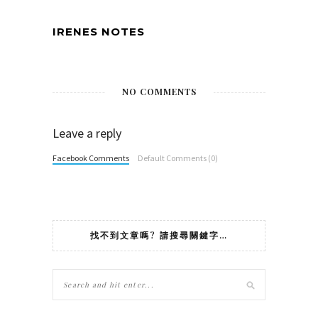
IRENES NOTES
NO COMMENTS
Leave a reply
Facebook Comments
Default Comments (0)
找不到文章嗎? 請搜尋關鍵字…