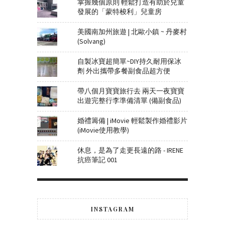
掌握幾個原則 輕鬆打造有助於兒童
發展的「蒙特梭利」兒童房
美國南加州旅遊 | 北歐小鎮 ~ 丹麥村
(Solvang)
自製冰寶超簡單~DIY持久耐用保冰
劑 外出攜帶多餐副食品超方便
帶八個月寶寶旅行去 兩天一夜寶寶
出遊完整行李準備清單 (備副食品)
婚禮籌備 | iMovie 輕鬆製作婚禮影片
(iMovie使用教學)
休息，是為了走更長遠的路 - IRENE
抗癌筆記 001
INSTAGRAM