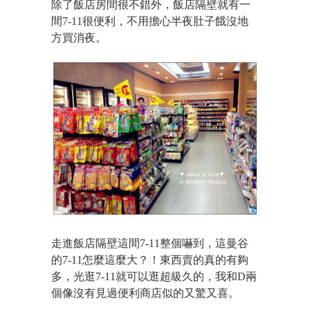
除了飯店房間很不錯外，飯店隔壁就有一
間7-11很便利，不用擔心半夜肚子餓沒地
方買消夜。
走進飯店隔壁這間7-11整個嚇到，這曼谷
的7-11怎麼這麼大？！東西賣的真的有夠
多，光逛7-11就可以逛超級久的，我和D兩
個像沒有見過便利商店似的又驚又喜。