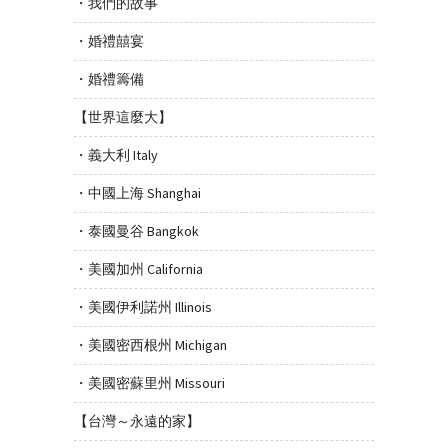
・我們的故事
・婚禮囍宴
・婚禮籌備
【世界這麼大】
・義大利 Italy
・中國上海 Shanghai
・泰國曼谷 Bangkok
・美國加州 California
・美國伊利諾州 Illinois
・美國密西根州 Michigan
・美國密蘇里州 Missouri
【台灣～永遠的家】