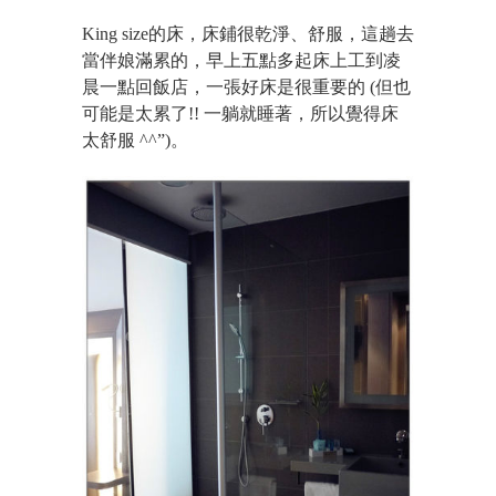
King size的床，床鋪很乾淨、舒服，這趟去
當伴娘滿累的，早上五點多起床上工到凌
晨一點回飯店，一張好床是很重要的 (但也
可能是太累了!! 一躺就睡著，所以覺得床
太舒服 ^^”)。