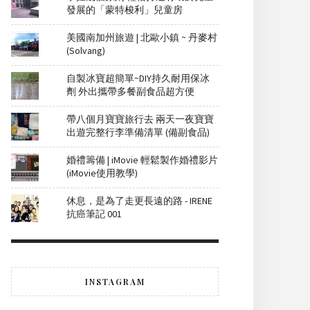
發展的「蒙特梭利」兒童房
美國南加州旅遊 | 北歐小鎮 ~ 丹麥村
(Solvang)
自製冰寶超簡單~DIY持久耐用保冰
劑 外出攜帶多餐副食品超方便
帶八個月寶寶旅行去 兩天一夜寶寶
出遊完整行李準備清單 (備副食品)
婚禮籌備 | iMovie 輕鬆製作婚禮影片
(iMovie使用教學)
休息，是為了走更長遠的路 - IRENE
抗癌筆記 001
INSTAGRAM