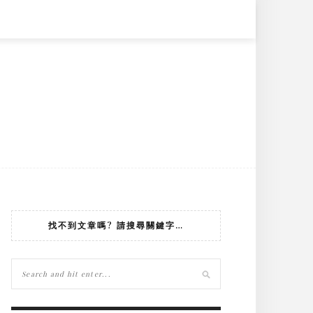
找不到文章嗎? 請搜尋關鍵字…