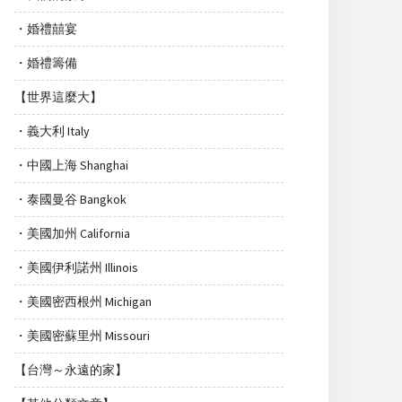
・婚禮囍宴
・婚禮籌備
【世界這麼大】
・義大利 Italy
・中國上海 Shanghai
・泰國曼谷 Bangkok
・美國加州 California
・美國伊利諾州 Illinois
・美國密西根州 Michigan
・美國密蘇里州 Missouri
【台灣～永遠的家】