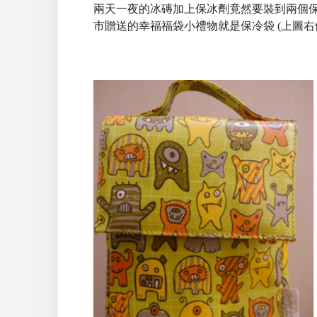
兩天一夜的冰磚加上保冰劑竟然要裝到兩個
市贈送的幸福福袋小禮物就是保冷袋 (上圖