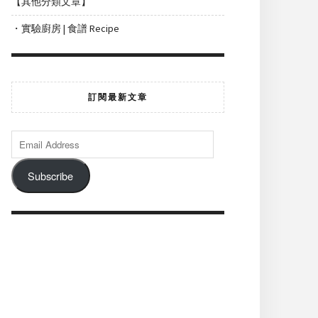
【其他分類文章】
・實驗廚房 | 食譜 Recipe
訂閱最新文章
Subscribe