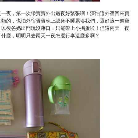
天一夜，第一次帶寶寶外出過夜好緊張啊！深怕這外宿回來寶
之類的，也怕外宿寶寶晚上認床不睡累慘我們，還好這一趟寶
，以後爸媽出門玩沒藉口，只能帶上小搗蛋啦！但這兩天一夜
了什麼，明明只去兩天一夜怎麼行李這麼多啊？