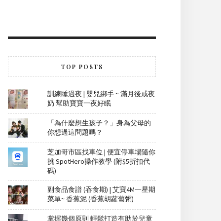
TOP POSTS
訓練睡過夜 | 嬰兒綁手 ~ 滿月後戒夜
奶 幫助寶寶一夜好眠
「為什麼想生孩子？」身為父母的
你想過這問題嗎？
芝加哥市區找車位 | 便宜停車場隨你
挑 SpotHero操作教學 (附$5折扣代
碼)
副食品食譜 (吞食期) | 艾寶4M一星期
菜單~ 香蕉泥 (香蕉胡蘿蔔粥)
掌握幾個原則 輕鬆打造有助於兒童