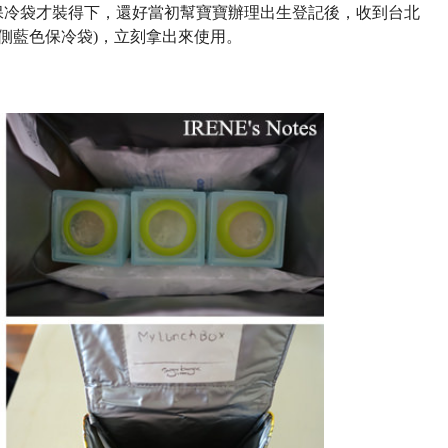
保冷袋才裝得下，還好當初幫寶寶辦理出生登記後，收到台北
右側藍色保冷袋)，立刻拿出來使用。