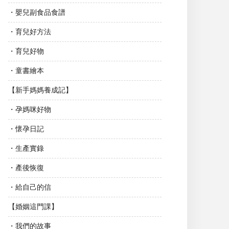
・嬰兒副食品食譜
・育兒好方法
・育兒好物
・童書繪本
【新手媽媽養成記】
・孕媽咪好物
・懷孕日記
・生產實錄
・產後恢復
・給自己的信
【婚姻這門課】
・我們的故事