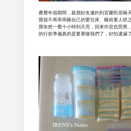
農曆年假期間，親朋好友邀約到宜蘭民宿兩
寶就不再乖乖睡自己的嬰兒床、睡前要人哄
寶依然一覺十小時到天亮，回來作息也照舊
的行前準備真的是要累慘我們了，好怕遺漏