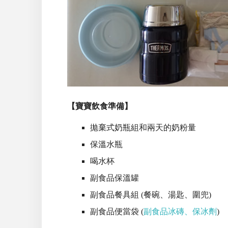
【寶寶飲食準備】
拋棄式奶瓶組和兩天的奶粉量
保溫水瓶
喝水杯
副食品保溫罐
副食品餐具組 (餐碗、湯匙、圍兜)
副食品便當袋 (
副食品冰磚
、保冰劑
)