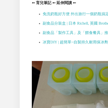
➵ 育兒筆記 ➵ 延伸閱讀 ➵
免洗奶瓶好方便 外出旅行一個奶瓶搞定
副食品分裝盒 | 日本 Richell, 英國 Broth
副食品「製作工具」及「餵食餐具」
冰寶DIY | 超簡單~自製持久耐用保