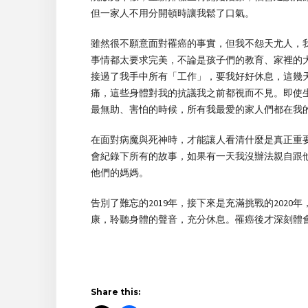
但一家人不用分開頓時讓我鬆了口氣。
雖然很不願意面對罹癌的事實，但我不怨天尤人，
事情都太要求完美，不論是孩子們的教育、家裡的
接過了我手中所有「工作」，要我好好休息，這幾
痛，這些身體對我的抗議我之前都視而不見。即使
最無助、害怕的時候，所有我最愛的家人們都在我
在面對病魔與死神時，才能讓人看清什麼是真正重
會紀錄下所有的故事，如果有一天我沒辦法親自跟
他們的媽媽。
告別了難忘的2019年，接下來是充滿挑戰的202
康，聆聽身體的聲音，充分休息。罹癌後才深刻體
Share this: