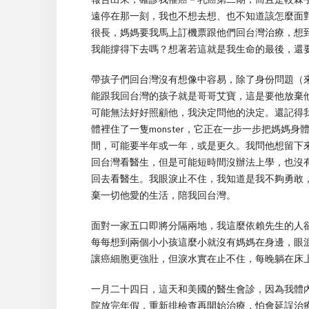
遠停在那一刻，我也不想去想、也不知道該怎麼面
很長，媽媽要我馬上訂機票跟他們回台灣治療，想
我能撐得下去嗎？想著若這就是我生命的最後，還
帶孩子們回台灣沒有想像中容易，除了身份問題（
能跟我回台灣的孩子就是哥哥艾寶，這是要他放棄
可能無法好好照顧他，我決定問他的決定。還記得
體裡住了一隻monster，它正在一步一步把媽媽
間，可能要半年或一年，或是更久。我問他想留下
回台灣看醫生，但是可能短時間沒辦法上學，也沒
回去看醫生。我眼淚止不住，我知道是我不夠勇敢
棄一切他愛的生活，陪我回台灣。
面對一家五口即將分隔兩地，我這麼依賴先生的人
每每想到兩個小小孩這麼小就沒有媽媽在身邊，眼
讓癌細胞更強壯，但淚水實在止不住，每晚躺在床
一月二十四日，這天和美國的醫生會診，因為我體內的
院放完年假，重新排檢查再開始治療，怕會延誤治