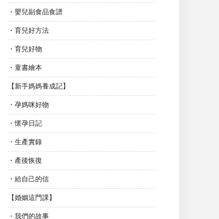
・嬰兒副食品食譜
・育兒好方法
・育兒好物
・童書繪本
【新手媽媽養成記】
・孕媽咪好物
・懷孕日記
・生產實錄
・產後恢復
・給自己的信
【婚姻這門課】
・我們的故事