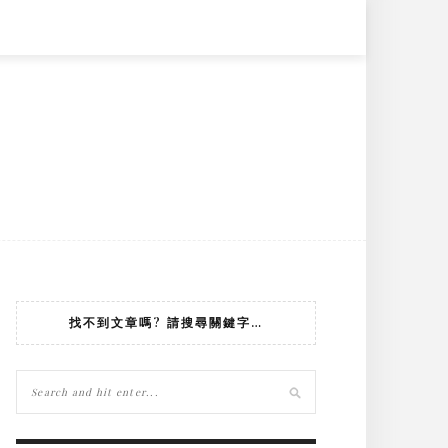
找不到文章嗎? 請搜尋關鍵字…