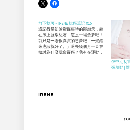
放下執著 – IRENE 抗癌筆記 015
還記得當初診斷罹癌時的那幾天，躺
在床上就常想著「這是一場惡夢吧！
就只是一場很真實的惡夢吧！一覺醒
來應該就好了。」過去幾個月一直在
檢討為什麼我會罹癌？我有在運動，
產後體重也很快就恢復，平日飲食健
孕中期初嘗
康，幾乎都吃有機食物，過去一年多
張胎動 | 
除了偶爾喝喝紅酒外，其餘啤酒、烈
酒也都不碰。人家說沒生過孩子、沒
哺乳過罹患乳癌機率會比有生過孩
子、有哺乳的女性高，我不但生了孩
子，還生三個呢！那到底是什麼原因
IRENE
讓我一個體重控制良好、有運動習
慣、注重飲食，又生過孩子的人罹患
乳癌呢？經過這幾個月的檢討反省，
原因大概就只剩心理因素和情緒了。
YO
我對於家裡的大小事和孩子們的教養
都太在乎、太要求完美。每當達不到