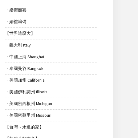
・婚禮囍宴
・婚禮籌備
【世界這麼大】
・義大利 Italy
・中國上海 Shanghai
・泰國曼谷 Bangkok
・美國加州 California
・美國伊利諾州 Illinois
・美國密西根州 Michigan
・美國密蘇里州 Missouri
【台灣～永遠的家】