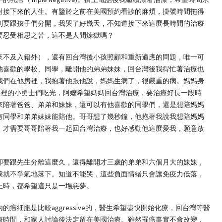
對接下來的人生。有鑒於之前在美國預約看診的麻煩，掛號時間拖得
到要跟孩子們分開，我哭了好幾天，不知道接下來這麼長時間的治療
要忍受相思之苦，這不是人間煉獄嗎？
來不及入籍外），還有回台灣後小孩照顧和重新適應的問題，唯一可
他喜歡的學校、同學，離開他的弟弟妹妹，回台灣後我得忙著治療也
我們在他房裡，我抱著他跟他說，媽媽生病了，很嚴重的病。媽媽身
身體裡的小勇士們吃光，阿嬤希望媽媽回台灣治療，要治療好長一段時
來陪著爸爸、弟弟和妹妹，還可以有他喜歡的同學們，還是想陪媽媽
有同學和弟弟妹妹能陪他。哥哥想了幾秒鐘，他抱著我說我想陪媽媽
，才需要哥哥陪著我一起回台灣治療，也好感動他這麼愛我，願意放
卻要跟先生分離這麼久，還得離開才三歲的弟弟和六個月大的妹妹，
淚就不爭氣地落下。知道不能哭，這些負面情緒只會讓免疫力低落，
上時，都希望這只是一場惡夢。
癌細胞是比較aggressive的，醫生希望盡快開始化療，回台灣等醫
療時間，和家人討論後決定留在美國治療。雖然罹癌事實不會改變，