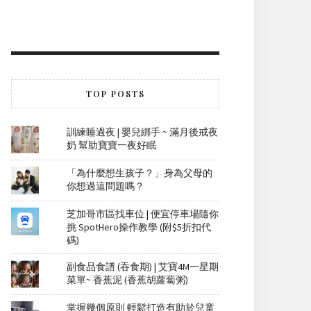
TOP POSTS
訓練睡過夜 | 嬰兒綁手 ~ 滿月後戒夜
奶 幫助寶寶一夜好眠
「為什麼想生孩子？」身為父母的
你想過這問題嗎？
芝加哥市區找車位 | 便宜停車場隨你
挑 SpotHero操作教學 (附$5折扣代
碼)
副食品食譜 (吞食期) | 艾寶4M一星期
菜單~ 香蕉泥 (香蕉胡蘿蔔粥)
掌握幾個原則 輕鬆打造有助於兒童