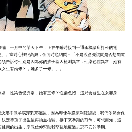
嗜睡，一月中的某天下午，正在午睡時接到一通產檢診所打來的電
女兒」。當時心裡很高興，但同時也納悶－「不是說會先詢問是否想知道
必須告訴你性別是因為你的孩子基因檢測異常，性染色體異常，她有
般女生有兩條Ｘ，她多了一條。」。
異常，性染色體異常，她有三條Ｘ性染色體，這只會發生在女嬰身
我們決定不做羊膜穿刺來確認，因為即使羊膜穿刺確認後，我們依然會保
，決定等孩子出生後再抽血檢驗。接下來孕期的煎熬，可想而知，這
安健康的出生，宗教信仰幫助我堅強地度過忐忑不安的孕期。