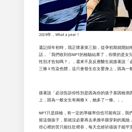
2019年，What a year！
還記得年初時，我正懷著第三胎，從孕初期就開始
話，「我們收到你NIPT的檢驗結果了，你懷的是
性別才告知嗎？」，還來不及反應醫生就接著說「
三條Ｘ性染色體，這只會發生在女嬰身上，因為一
接著說「必須告訴你性別是因為你的孩子基因檢測
上，因為一般女生有兩條Ｘ，她多了一條。」。
NIPT只是篩檢，有一定的準確率但也可能有誤，
留這個孩子，那就沒必要再去承擔羊膜穿刺的風險
些心裡的苦只能往肚裡吞，每天念經祈禱孩子能平