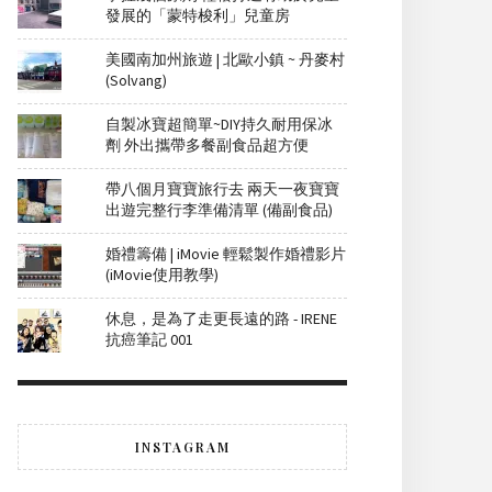
發展的「蒙特梭利」兒童房
美國南加州旅遊 | 北歐小鎮 ~ 丹麥村
(Solvang)
自製冰寶超簡單~DIY持久耐用保冰
劑 外出攜帶多餐副食品超方便
帶八個月寶寶旅行去 兩天一夜寶寶
出遊完整行李準備清單 (備副食品)
婚禮籌備 | iMovie 輕鬆製作婚禮影片
(iMovie使用教學)
休息，是為了走更長遠的路 - IRENE
抗癌筆記 001
INSTAGRAM