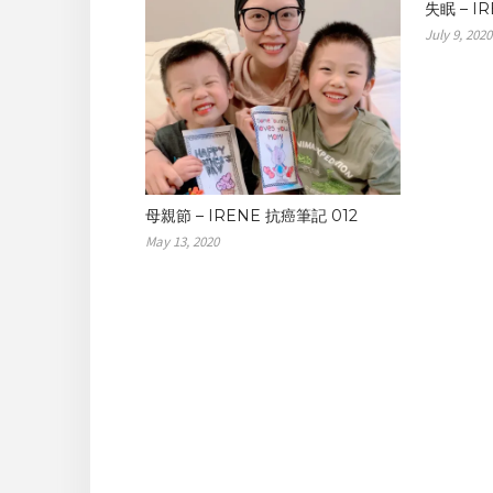
失眠 – I
自己的期待，又放不下執著，這時候
July 9, 2020
就讓心理壓力很大。像是看到其他人
對我孩子們的打罵教育，我卻無力改
變的挫折感；對自己在教養方面有好
多的期許，卻心有餘而力不足的失落
感等等。我無時無刻想照顧小孩的心
靈，從家人對孩子的管教，到孩子們
在學校的適應問題，我太想照顧好孩
子們的心理，卻完全忽視自己的心理
狀態。 2019年壓垮我健康的最後一根
母親節 – IRENE 抗癌筆記 012
稻草，大概就是懷孕時女兒被診斷出
May 13, 2020
基因異常，以及出生後新生兒聽力篩
檢未過，我的人生從未感受到如此害
怕過（之後罹癌的恐懼感當然又更勝
一籌）。當時我每天擔心害怕，每天
唸經祈求菩薩保佑女兒能健康，甚至
發願我願意用自己的健康和女兒交
換，或許老天聽見我的祈禱，女兒雖
然基因異常，但目前看來是很健康的
（她的基因異常有九成的機率會與一
般健康的人無異，除非透過基因檢測
才會發現有異常），聽力也在出生滿