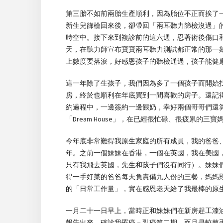
第三胎不如前兩胎生產順利，因為胎位不正而挨了
新生兒篩檢回來後，卻帶回「兩耳聽力篩檢沒過」
時空中。接下來到複診前的這六週，忍著術後傷口
天，在聽力師宣布寶寶兩耳聽力測試都正常的那一
上數度要落淚，好感恩孩子的聽檢通過，孩子能健
這一年除了生孩子，我們因為多了一個孩子而開始
房，終於也順利在年底買到一間喜歡的房子。還記
約過程中，一邊簽約一邊餵奶，幸好兩個哥哥們還
「Dream House」，在已經很忙碌、很疲累的
今年底非常難得我原生家庭的所有成員，我的爸爸
年。之前一個妹妹在香港，一個在英國，我在美國
只有我飛去英國，先生和孩子們沒有同行）。妹妹
得一手好菜的爸爸每天負責備九人份的三餐，媽媽
的「日常工作量」，實在感恩老天給了我最棒的原
一月二十一日早上，當時正和妹妹們在新房趕工漆
報告出來，確診我罹癌－乳癌第二期，而且是較棘手的乳癌