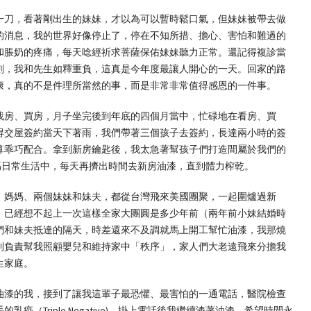
一刀，看著剛出生的妹妹，才以為可以暫時鬆口氣，但妹妹被帶去做
的消息，我的世界好像停止了，停在不知所措、擔心、害怕和難過的
和脹奶的疼痛，每天唸經祈求菩薩保佑妹妹聽力正常。還記得複診當
刻，我和先生如釋重負，這真是今年度最讓人開心的一天。回家的路
康，真的不是件理所當然的事，而是非常非常值得感恩的一件事。
找房、買房，月子坐完後到年底的四個月當中，忙碌地在看房、買
得交屋簽約當天下著雨，我們帶著三個孩子去簽約，長達兩小時的簽
算乖巧配合。拿到新房鑰匙後，我太急著幫孩子們打造間屬於我們的
三寶媽日常生活中，每天再擠出時間去新房油漆，直到體力榨乾。
、媽媽、兩個妹妹和妹夫，都從台灣飛來美國團聚，一起圍爐過新
，已經想不起上一次這樣全家大團圓是多少年前（兩年前小妹結婚時
們和妹夫抵達的隔天，時差還來不及調就馬上開工幫忙油漆，我那燒
則負責幫我照顧嬰兒和維持家中「秩序」，家人們大老遠飛來分擔我
生家庭。
油漆的我，接到了讓我這輩子最恐懼、最害怕的一通電話，醫院檢查
（Triple Negative)。掛上電話後我繼續漆著油漆，希望時間永