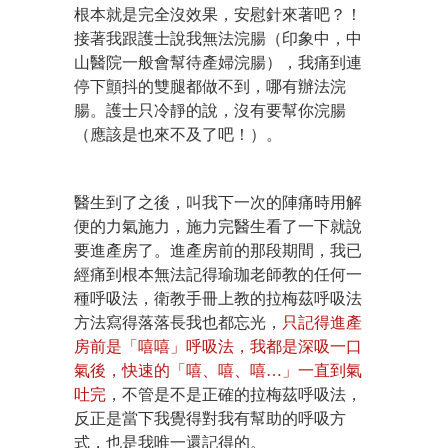
根本就是完全沒效果，安慰針來著吧？！
接著我跟護士說我無法浣腸（印象中，中
山醫院一般會幫待產婦浣腸），我痛到連
停下顫抖的雙腿都做不到，哪有辦法浣
腸。護士只冷靜的說，沒有要幫你浣腸
（應該是也來不及了吧！）。
醫生到了之後，叫我下一次的陣痛時用解
便的力氣施力，施力完醫生看了一下就說
要進產房了。進產房前的那段期間，我已
經痛到根本無法記得瑜珈老師教的任何一
種呼吸法，衛教手冊上教的拉梅茲呼吸法
方法寫得落落長我也都忘光，
只記得進產
房前是「嘻嘻」呼吸法，我都是深吸一口
氣後，快速的「嘻、嘻、嘻…」一直到氣
吐完
，不管是不是正確的拉梅茲呼吸法，
反正是當下我覺得對我有幫助的呼吸方
式，也是我唯一還記得的。