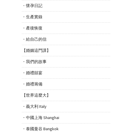
・懷孕日記
・生產實錄
・產後恢復
・給自己的信
【婚姻這門課】
・我們的故事
・婚禮囍宴
・婚禮籌備
【世界這麼大】
・義大利 Italy
・中國上海 Shanghai
・泰國曼谷 Bangkok