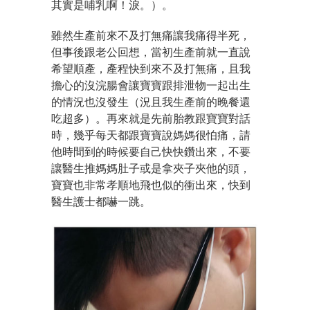
其實是哺乳啊！淚。）。
雖然生產前來不及打無痛讓我痛得半死，
但事後跟老公回想，當初生產前就一直說
希望順產，產程快到來不及打無痛，且我
擔心的沒浣腸會讓寶寶跟排泄物一起出生
的情況也沒發生（況且我生產前的晚餐還
吃超多）。再來就是先前胎教跟寶寶對話
時，幾乎每天都跟寶寶說媽媽很怕痛，請
他時間到的時候要自己快快鑽出來，不要
讓醫生推媽媽肚子或是拿夾子夾他的頭，
寶寶也非常孝順地飛也似的衝出來，快到
醫生護士都嚇一跳。