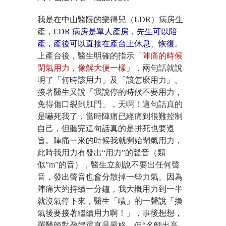
我是在中山醫院的樂得兒（LDR）病房生
產，
LDR 病房是單人產房，先生可以陪
產，產後可以直接在產台上休息、恢復
。
上產台後，醫生明確的指示「
陣痛的時候
閉氣用力，像解大便一樣
」，兩句話就說
明了
「何時該用力」
及
「該怎麼用力」
。
接著醫生又說「我說停的時候不要用力，
免得傷口裂到肛門」，天啊！這句話真的
是嚇死我了，當時陣痛已經痛到很難控制
自己，但聽完這句話真的是拼死也要遵
旨。陣痛一來的時候我就開始閉氣用力，
此時我用力有發出“用力”的聲音（類
似”m”的音），醫生立刻說不要出任何聲
音，發出聲音也會分散掉一些力氣。因為
陣痛大約持續一分鐘，我大概用力到一半
就沒氣停下來，醫生「嘖」的一聲說「換
氣後要接著繼續用力啊！」，事後想想，
羅醫師對孕婦還真是嚴格，但“名師出高