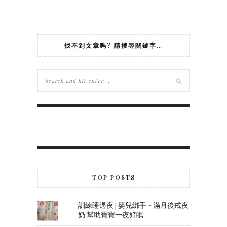
找不到文章嗎? 請搜尋關鍵字…
TOP POSTS
訓練睡過夜 | 嬰兒綁手 ~ 滿月後戒夜
奶 幫助寶寶一夜好眠