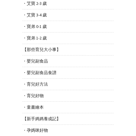
・艾寶 2-3 歲
・艾寶 3-4 歲
・寶弟 0-1 歲
・寶弟 1-2 歲
【那些育兒大小事】
・嬰兒副食品
・嬰兒副食品食譜
・育兒好方法
・育兒好物
・童書繪本
【新手媽媽養成記】
・孕媽咪好物