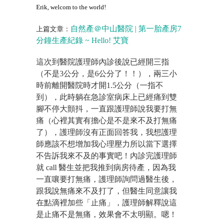
Erik, welcom to the world!
上篇文章：
自然產＠中山醫院 | 第一胎產房7
分鐘生產紀錄 ~ Hello! 艾寶
這次到醫院護理師內診後說已經開三指
（不是3公分，是6公分了！！），兩三小
時前離開醫院時才開1.5公分（一指不
到），此時躺在急診室病床上已經痛到雙
腳不停大顫抖，一直跟護理師說我要打無
痛（心裡其實有擔心是不是來不及打無痛
了），護理師沒有正面回答我，我想護理
師應該不想增加我心理壓力所以當下選擇
不告訴我來不及的事實吧！內診完護理師
就 call 醫生並把我推到病房待產，因為我
一直嚷要打無痛，護理師詢問過醫生後，
跟我說無痛來不及打了，但醫生同意讓我
在點滴裡加些「止痛」，護理師解釋說這
是止痛不是無痛，效果會不太明顯。嗯！