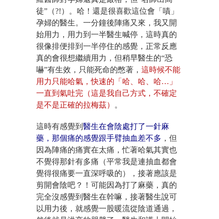
徒”（?!）。哈！還是很喜歡這位會「嘖」
孕婦的醫生。一分鐘後陣痛又來，我又開
始用力，用力到一半醫生喊停，這時真的
很像排便排到一半停住的感覺，正常反應
真的會很想繼續用力，但稍早醫生的“恐
嚇”有生效，只能死命的憋著，
這時候不能
用力只能哈氣，快速的「哈、哈、哈…」
一直到氣吐完（這是我自己方式，不確定
是不是正確的拉梅茲）
。
這時有感覺到
醫生在會陰處打了一針麻
藥，那個痛的感覺跟手臂抽血差不多
，但
因為陣痛的痛實在太痛，忙著哈氣其實也
不覺得那針有多痛（平常我是連抽血都會
覺得很痛要一直深呼吸的），接著應該是
剪開會陰吧？！可能因為打了麻藥，真的
完全沒感覺到醫生在幹嘛，接著醫生說可
以用力後，就感覺一股暖流從陰道通過，