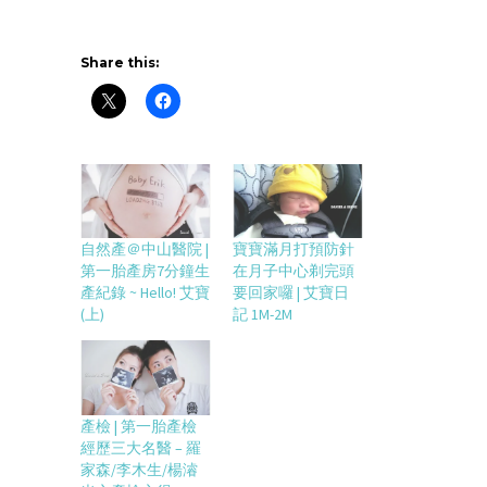
Share this:
自然產＠中山醫院 |
寶寶滿月打預防針
第一胎產房7分鐘生
在月子中心剃完頭
產紀錄 ~ Hello! 艾寶
要回家囉 | 艾寶日
(上)
記 1M-2M
產檢 | 第一胎產檢
經歷三大名醫 – 羅
家森/李木生/楊濬