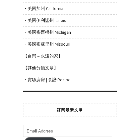
・美國加州 California
・美國伊利諾州 Illinois
・美國密西根州 Michigan
・美國密蘇里州 Missouri
【台灣～永遠的家】
【其他分類文章】
・實驗廚房 | 食譜 Recipe
訂閱最新文章