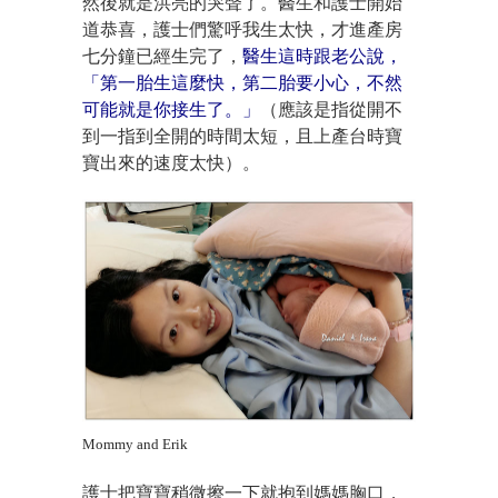
然後就是洪亮的哭聲了。醫生和護士開始
道恭喜，護士們驚呼我生太快，才進產房
七分鐘已經生完了，
醫生這時跟老公說，
「第一胎生這麼快，第二胎要小心，不然
可能就是你接生了。」
（應該是指從開不
到一指到全開的時間太短，且上產台時寶
寶出來的速度太快）。
Mommy and Erik
護士把寶寶稍微擦一下就抱到媽媽胸口，