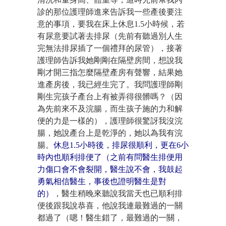
診的那位護理師進來告訴我一些產後要注
意的事項，要我在床上休息1.5小時候，若
有尿意要試著去排尿（先前有聽過別人生
完無法排尿插了一個禮拜的尿管），接著
護理師告訴我她剛剛在隔壁房間，想說我
剛才開三指怎麼隔壁產房有聲響，結果她
進產房後，我已經生完了。我問護理師剛
剛生完孩子產台上有被弄得很髒嗎？（因
為先前來不及浣腸，而生孩子施的力和解
便的力是一樣的），護理師很驚訝我沒浣
腸，她說產台上是乾淨的，她以為我有浣
腸。
休息1.5小時後，排尿很順利，更在6小
時內也順利排便了（之前有問醫生排便用
力傷口會不會裂開，醫生說不會，我鼓起
勇氣相信醫生，事後也證明醫生是對
的）
，醫生稍晚來聽說我當天也已順利排
便後跟我說恭喜，他說我連最難過的一關
都過了（嗯！醫生錯了，最難過的一關，