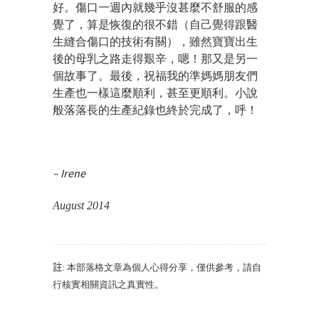
好。傷口一週內就幾乎沒甚麼不舒服的感
覺了，算是恢復的很不錯（自己覺得跟醫
生縫合傷口的技術有關），雖然寶寶出生
後的母乳之路走得艱辛，嗯！那又是另一
個故事了。最後，祝福我的準媽媽朋友們
生產也一樣這麼順利，甚至更順利。小說
般落落長的生產紀錄也終於完成了，呼！
– Irene
August 2014
註
: 本部落格文章為個人心得分享，僅供參考，請自
行核實相關資訊之真實性。