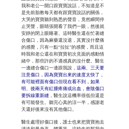
我和老公一開口跟寶寶說話，不知道是不
是先前胎教每天都有跟寶寶說話的關係，
大哭的寶寶聽到熟悉的聲音，竟然瞬間停
止哭聲，眼睛張開看了我們一眼，然後就
安靜的閉上眼睡著。這時醫生還在忙著縫
合傷口，因為麻藥還沒退，其實沒什麼痛
的感覺，只有一點“拉扯”的感覺，而且這
時我和老公還在和寶寶初次見面的感動情
緒中，那些許的不適感真的沒什麼。醫生
一邊縫合傷口一邊跟我說，
這兩、三天要
注意傷口，因為寶寶出來的速度太快了，
有可能裡面有傷口但現在看不到，如果
明、後兩天有紅腫疼痛或出血，會陰傷口
要拆線重新縫
，醫生說這機率很低但還是
有可能發生。聽完心真的涼一半，感謝老
天還好後來沒有其他傷口。
醫生處理好傷口後，護士也來把寶寶抱去
清洗和量身高、體重等，這時先前幫我內