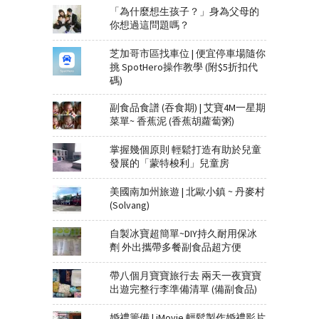
「為什麼想生孩子？」身為父母的
你想過這問題嗎？
芝加哥市區找車位 | 便宜停車場隨你
挑 SpotHero操作教學 (附$5折扣代
碼)
副食品食譜 (吞食期) | 艾寶4M一星期
菜單~ 香蕉泥 (香蕉胡蘿蔔粥)
掌握幾個原則 輕鬆打造有助於兒童
發展的「蒙特梭利」兒童房
美國南加州旅遊 | 北歐小鎮 ~ 丹麥村
(Solvang)
自製冰寶超簡單~DIY持久耐用保冰
劑 外出攜帶多餐副食品超方便
帶八個月寶寶旅行去 兩天一夜寶寶
出遊完整行李準備清單 (備副食品)
婚禮籌備 | iMovie 輕鬆製作婚禮影片