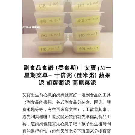
副食品食譜 (吞食期) | 艾寶4M一
星期菜單~ 十倍粥 (糙米粥) 蘋果
泥 胡蘿蔔泥 高麗菜泥
艾寶出生前心急的媽媽就買好一堆副食品的工具
（副食品的書籍、各式副食品分裝盒、圍兜、餵
食湯匙等等，有空再來寫文章），工欲善其事，
必先利其器嘛！還沒開始餵奶就先準備副食品工
具，這媽媽也確實太心急了吧！孩子出生後時間
真的過得好快（但每天等老公下班回來分擔寶寶