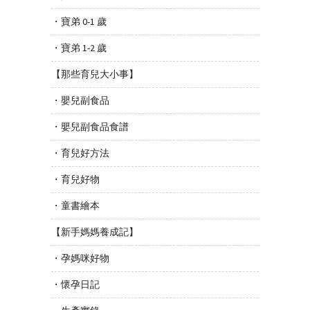
・寶弟 0-1 歲
・寶弟 1-2 歲
【那些育兒大小事】
・嬰兒副食品
・嬰兒副食品食譜
・育兒好方法
・育兒好物
・童書繪本
【新手媽媽養成記】
・孕媽咪好物
・懷孕日記