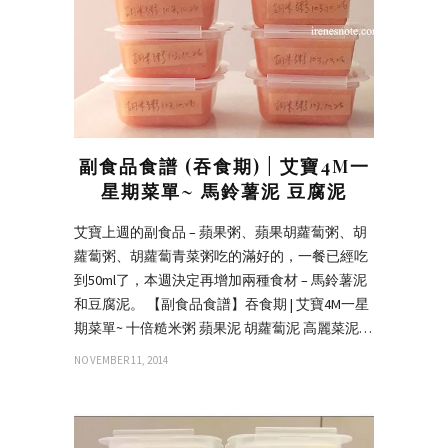
副食品食譜 (吞食期) | 艾寶4M一
星期菜單~ 馬鈴薯泥 豆腐泥
艾寶上週的副食品 – 蘋果粥、蘋果胡蘿蔔粥、胡
蘿蔔粥、胡蘿蔔青菜粥吃的滿好的，一餐已經吃
到50ml了，本週決定再增加兩種食材 – 馬鈴薯泥
和豆腐泥。 【副食品食譜】吞食期 | 艾寶4M一星
期菜單~ 十倍糙米粥 蘋果泥 胡蘿蔔泥 高麗菜泥…
NOVEMBER 11, 2014