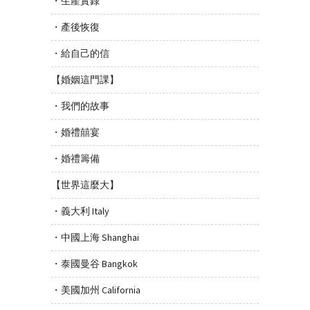
・生產實錄
・產後恢復
・給自己的信
【婚姻這門課】
・我們的故事
・婚禮囍宴
・婚禮籌備
【世界這麼大】
・義大利 Italy
・中國上海 Shanghai
・泰國曼谷 Bangkok
・美國加州 California