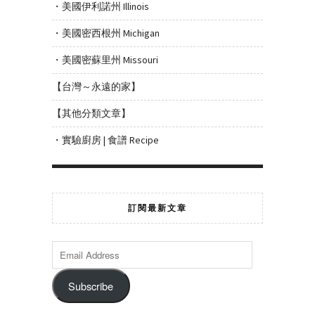
・美國伊利諾州 Illinois
・美國密西根州 Michigan
・美國密蘇里州 Missouri
【台灣～永遠的家】
【其他分類文章】
・實驗廚房 | 食譜 Recipe
訂閱最新文章
Subscribe