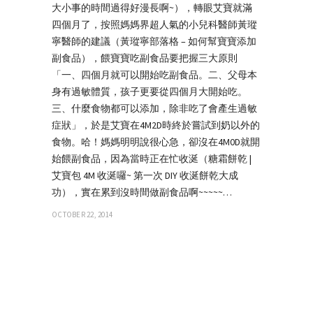
大小事的時間過得好漫長啊~），轉眼艾寶就滿
四個月了，按照媽媽界超人氣的小兒科醫師黃瑽
寧醫師的建議（黃瑽寧部落格 – 如何幫寶寶添加
副食品），餵寶寶吃副食品要把握三大原則
「一、四個月就可以開始吃副食品。二、父母本
身有過敏體質，孩子更要從四個月大開始吃。
三、什麼食物都可以添加，除非吃了會產生過敏
症狀」，於是艾寶在4M2D時終於嘗試到奶以外的
食物。哈！媽媽明明說很心急，卻沒在4M0D就開
始餵副食品，因為當時正在忙收涎（糖霜餅乾 |
艾寶包 4M 收涎囉~ 第一次 DIY 收涎餅乾大成
功），實在累到沒時間做副食品啊~~~~~…
OCTOBER 22, 2014