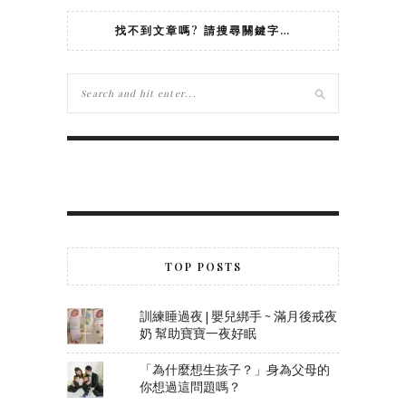
找不到文章嗎? 請搜尋關鍵字…
TOP POSTS
訓練睡過夜 | 嬰兒綁手 ~ 滿月後戒夜
奶 幫助寶寶一夜好眠
「為什麼想生孩子？」身為父母的
你想過這問題嗎？