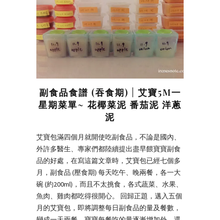
副食品食譜 (吞食期) | 艾寶5M一
星期菜單~ 花椰菜泥 番茄泥 洋蔥
泥
艾寶包滿四個月就開使吃副食品，不論是國內、
外許多醫生、專家們都陸續提出盡早餵寶寶副食
品的好處，在寫這篇文章時，艾寶包已經七個多
月，副食品 (壓食期) 每天吃午、晚兩餐，各一大
碗 (約200ml)，而且不太挑食，各式蔬菜、水果、
魚肉、雞肉都吃得很開心。 回歸正題，邁入五個
月的艾寶包，即將調整每日副食品的量及餐數，
變成一天兩餐。寶寶每餐吃的量逐漸增加外，還