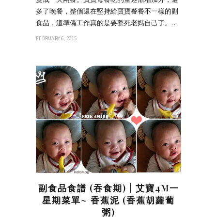
多了晚餐，整個還在堅持給寶寶餐餐不一樣的副
食品，這準備工作真的是要整死老媽自己了。…
FEBRUARY 6, 2015
副食品食譜 (吞食期) | 艾寶4M一
星期菜單~ 香蕉泥 (香蕉胡蘿蔔
粥)