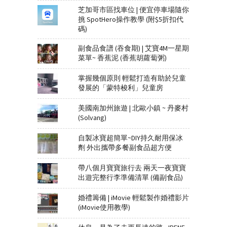
芝加哥市區找車位 | 便宜停車場隨你
挑 SpotHero操作教學 (附$5折扣代
碼)
副食品食譜 (吞食期) | 艾寶4M一星期
菜單~ 香蕉泥 (香蕉胡蘿蔔粥)
掌握幾個原則 輕鬆打造有助於兒童
發展的「蒙特梭利」兒童房
美國南加州旅遊 | 北歐小鎮 ~ 丹麥村
(Solvang)
自製冰寶超簡單~DIY持久耐用保冰
劑 外出攜帶多餐副食品超方便
帶八個月寶寶旅行去 兩天一夜寶寶
出遊完整行李準備清單 (備副食品)
婚禮籌備 | iMovie 輕鬆製作婚禮影片
(iMovie使用教學)