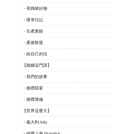
・孕媽咪好物
・懷孕日記
・生產實錄
・產後恢復
・給自己的信
【婚姻這門課】
・我們的故事
・婚禮囍宴
・婚禮籌備
【世界這麼大】
・義大利 Italy
・中國上海 Shanghai