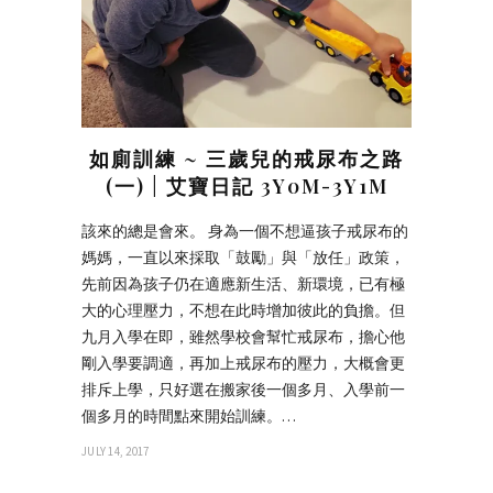
如廁訓練 ~ 三歲兒的戒尿布之路
(一) | 艾寶日記 3Y0M-3Y1M
該來的總是會來。 身為一個不想逼孩子戒尿布的
媽媽，一直以來採取「鼓勵」與「放任」政策，
先前因為孩子仍在適應新生活、新環境，已有極
大的心理壓力，不想在此時增加彼此的負擔。但
九月入學在即，雖然學校會幫忙戒尿布，擔心他
剛入學要調適，再加上戒尿布的壓力，大概會更
排斥上學，只好選在搬家後一個多月、入學前一
個多月的時間點來開始訓練。…
JULY 14, 2017