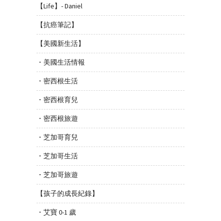
【Life】- Daniel
【抗癌筆記】
【美國新生活】
・美國生活情報
・密西根生活
・密西根育兒
・密西根旅遊
・芝加哥育兒
・芝加哥生活
・芝加哥旅遊
【孩子的成長紀錄】
・艾寶 0-1 歲