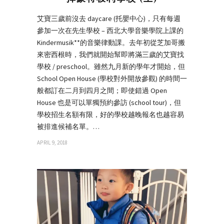
艾寶三歲前沒去 daycare (托嬰中心)，只有每週
參加一次在先生學校 – 西北大學音樂學院上課的
Kindermusik**的音樂律動課。去年初從芝加哥搬
來密西根時，我們就開始幫即將滿三歲的艾寶找
學校 / preschool。雖然九月新的學年才開始，但
School Open House (學校對外開放參觀) 的時間一
般都訂在二月到四月之間；即使錯過 Open
House 也是可以單獨預約參訪 (school tour)，但
學校招生名額有限，好的學校越晚報名也越容易
被排進候補名單。…
APRIL 9, 2018