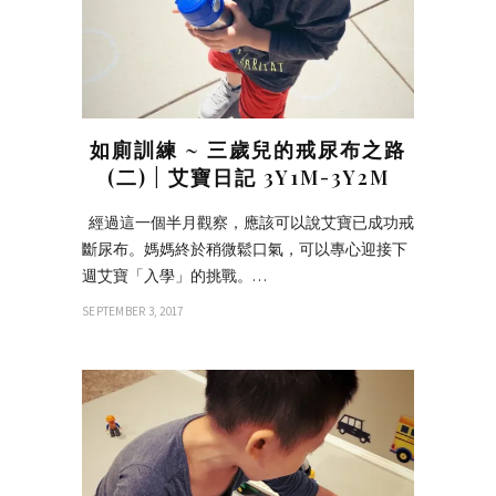
如廁訓練 ~ 三歲兒的戒尿布之路
(二) | 艾寶日記 3Y1M-3Y2M
經過這一個半月觀察，應該可以說艾寶已成功戒
斷尿布。媽媽終於稍微鬆口氣，可以專心迎接下
週艾寶「入學」的挑戰。…
SEPTEMBER 3, 2017