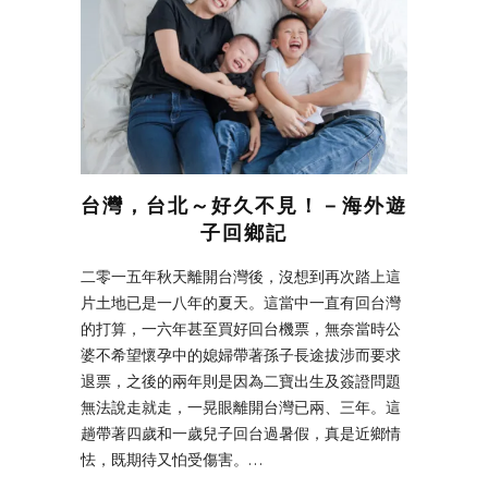
台灣，台北～好久不見！－海外遊
子回鄉記
二零一五年秋天離開台灣後，沒想到再次踏上這
片土地已是一八年的夏天。這當中一直有回台灣
的打算，一六年甚至買好回台機票，無奈當時公
婆不希望懷孕中的媳婦帶著孫子長途拔涉而要求
退票，之後的兩年則是因為二寶出生及簽證問題
無法說走就走，一晃眼離開台灣已兩、三年。這
趟帶著四歲和一歲兒子回台過暑假，真是近鄉情
怯，既期待又怕受傷害。…