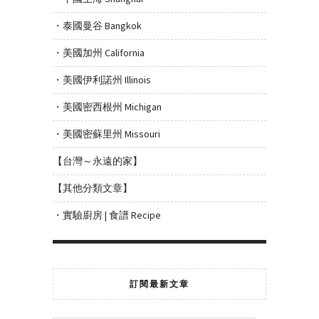
・泰國曼谷 Bangkok
・美國加州 California
・美國伊利諾州 Illinois
・美國密西根州 Michigan
・美國密蘇里州 Missouri
【台灣～永遠的家】
【其他分類文章】
・實驗廚房 | 食譜 Recipe
訂閱最新文章