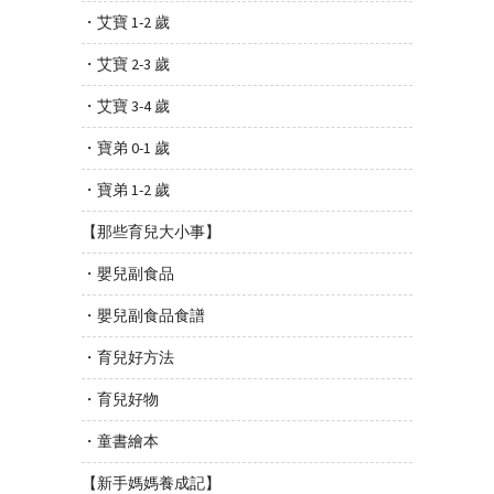
・艾寶 1-2 歲
・艾寶 2-3 歲
・艾寶 3-4 歲
・寶弟 0-1 歲
・寶弟 1-2 歲
【那些育兒大小事】
・嬰兒副食品
・嬰兒副食品食譜
・育兒好方法
・育兒好物
・童書繪本
【新手媽媽養成記】