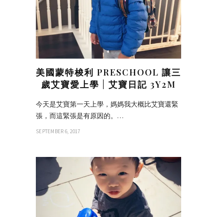
美國蒙特梭利 PRESCHOOL 讓三
歲艾寶愛上學 | 艾寶日記 3Y2M
今天是艾寶第一天上學，媽媽我大概比艾寶還緊
張，而這緊張是有原因的。…
SEPTEMBER 6, 2017