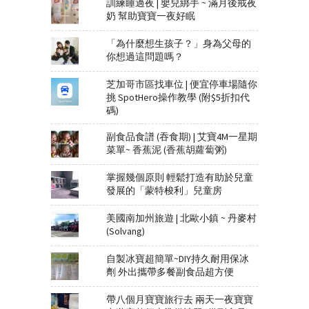
訓練睡過夜 | 嬰兒綁手 ~ 滿月後戒夜
奶 幫助寶寶一夜好眠
「為什麼想生孩子？」身為父母的
你想過這問題嗎？
芝加哥市區找車位 | 便宜停車場隨你
挑 SpotHero操作教學 (附$5折扣代
碼)
副食品食譜 (吞食期) | 艾寶4M一星期
菜單~ 香蕉泥 (香蕉胡蘿蔔粥)
掌握幾個原則 輕鬆打造有助於兒童
發展的「蒙特梭利」兒童房
美國南加州旅遊 | 北歐小鎮 ~ 丹麥村
(Solvang)
自製冰寶超簡單~DIY持久耐用保冰
劑 外出攜帶多餐副食品超方便
帶八個月寶寶旅行去 兩天一夜寶寶