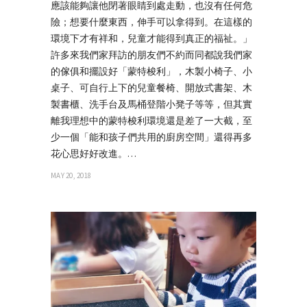
應該能夠讓他閉著眼睛到處走動，也沒有任何危
險；想要什麼東西，伸手可以拿得到。在這樣的
環境下才有祥和，兒童才能得到真正的福祉。」
許多來我們家拜訪的朋友們不約而同都說我們家
的傢俱和擺設好「蒙特梭利」，木製小椅子、小
桌子、可自行上下的兒童餐椅、開放式書架、木
製書櫃、洗手台及馬桶登階小凳子等等，但其實
離我理想中的蒙特梭利環境還是差了一大截，至
少一個「能和孩子們共用的廚房空間」還得再多
花心思好好改進。…
MAY 20, 2018