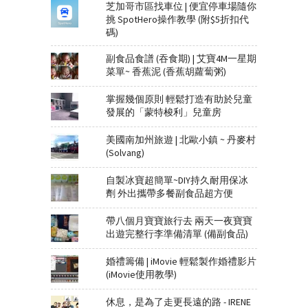
芝加哥市區找車位 | 便宜停車場隨你
挑 SpotHero操作教學 (附$5折扣代
碼)
副食品食譜 (吞食期) | 艾寶4M一星期
菜單~ 香蕉泥 (香蕉胡蘿蔔粥)
掌握幾個原則 輕鬆打造有助於兒童
發展的「蒙特梭利」兒童房
美國南加州旅遊 | 北歐小鎮 ~ 丹麥村
(Solvang)
自製冰寶超簡單~DIY持久耐用保冰
劑 外出攜帶多餐副食品超方便
帶八個月寶寶旅行去 兩天一夜寶寶
出遊完整行李準備清單 (備副食品)
婚禮籌備 | iMovie 輕鬆製作婚禮影片
(iMovie使用教學)
休息，是為了走更長遠的路 - IRENE