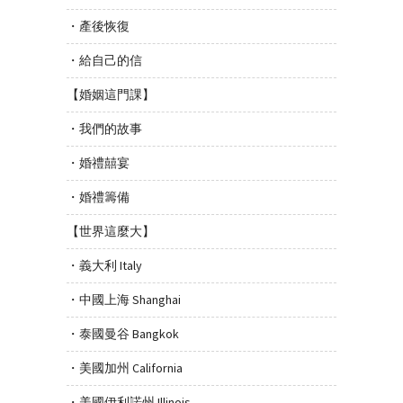
・產後恢復
・給自己的信
【婚姻這門課】
・我們的故事
・婚禮囍宴
・婚禮籌備
【世界這麼大】
・義大利 Italy
・中國上海 Shanghai
・泰國曼谷 Bangkok
・美國加州 California
・美國伊利諾州 Illinois