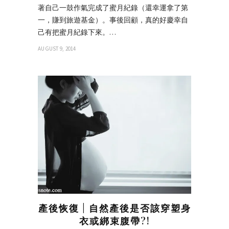
著自己一鼓作氣完成了蜜月紀錄（還幸運拿了第
一，賺到旅遊基金）。事後回顧，真的好慶幸自
己有把蜜月紀錄下來。…
AUGUST 9, 2014
產後恢復 | 自然產後是否該穿塑身
衣或綁束腹帶?!