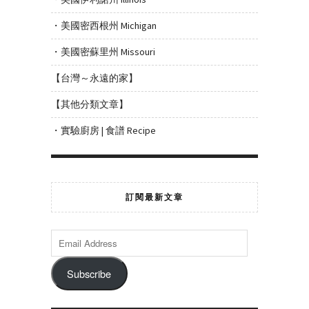
・美國密西根州 Michigan
・美國密蘇里州 Missouri
【台灣～永遠的家】
【其他分類文章】
・實驗廚房 | 食譜 Recipe
訂閱最新文章
Subscribe