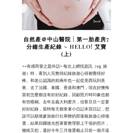
自然產＠中山醫院 | 第一胎產房7
分鐘生產紀錄 ~ HELLO! 艾寶
(上)
<<有感而發之題外話> 每次上網找資訊（eg. 旅
遊）時，看別人完整得紀錄旅遊心得都覺得好
棒。和老公認識的前兩年也一起從美西玩到美
東、去了法國、泰國、香港和澳門，現在好懊悔
當初怎麼都沒有好好紀錄，回顧照片時印象也都
有些模糊。去年去義大利蜜月，信誓旦旦一定要
好好紀錄，當時每天都拿著小日記本寫日記，想
說可以順便參加旅行社舉辦的部落格旅遊心得徵
選，結果回國後光想著要整理那上千張的照片，
懶病又犯，還好今年三月徵選截止日前一個月逼