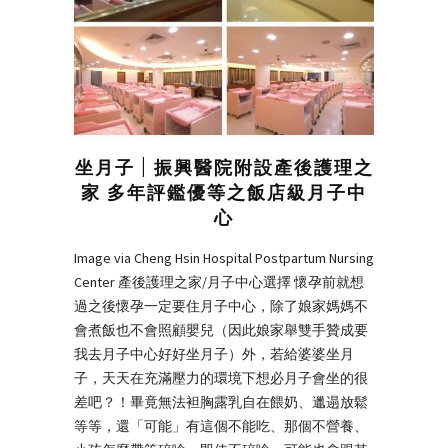
坐月子 | 振興醫院附設產後護理之
家 多年評鑑優等之飯店級月子中
心
Image via Cheng Hsin Hospital Postpartum Nursing
Center 產後護理之家/月子中心選擇 懷孕前就想
過之後懷孕一定要住月子中心，除了娘家媽媽不
會煮飯也不會照顧嬰兒（因此娘家舉雙手贊成要
我去月子中心好好坐月子）外，若給婆婆坐月
子，天天在充滿壓力的環境下想必月子會坐的很
差吧？！畢竟無法袒胸露乳自在餵奶、邋遢放鬆
等等，還「可能」有這個不能吃、那個不營養、