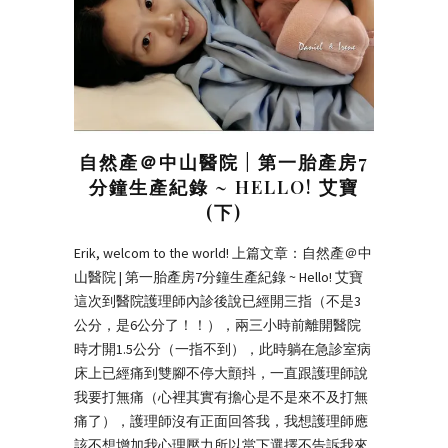
自然產＠中山醫院 | 第一胎產房7
分鐘生產紀錄 ~ HELLO! 艾寶
(下)
Erik, welcom to the world! 上篇文章：自然產＠中
山醫院 | 第一胎產房7分鐘生產紀錄 ~ Hello! 艾寶
這次到醫院護理師內診後說已經開三指（不是3
公分，是6公分了！！），兩三小時前離開醫院
時才開1.5公分（一指不到），此時躺在急診室病
床上已經痛到雙腳不停大顫抖，一直跟護理師說
我要打無痛（心裡其實有擔心是不是來不及打無
痛了），護理師沒有正面回答我，我想護理師應
該不想增加我心理壓力所以當下選擇不告訴我來