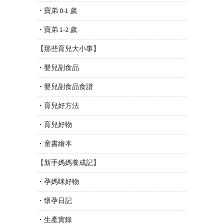
・寶弟 0-1 歲
・寶弟 1-2 歲
【那些育兒大小事】
・嬰兒副食品
・嬰兒副食品食譜
・育兒好方法
・育兒好物
・童書繪本
【新手媽媽養成記】
・孕媽咪好物
・懷孕日記
・生產實錄