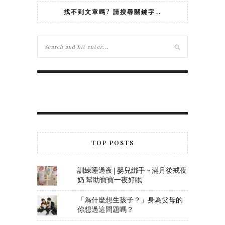
找不到文章嗎? 請搜尋關鍵字…
TOP POSTS
訓練睡過夜 | 嬰兒綁手 ~ 滿月後戒夜
奶 幫助寶寶一夜好眠
「為什麼想生孩子？」身為父母的
你想過這問題嗎？