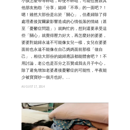
小孩怎麼帶等碎唸，即使不碎唸，可能也會跟其
他朋友抱怨「分享」媳婦「不乖」的一面吧？！
嗯！雖然大部份是出於「關心」，但產婦除了得
處理產後賀爾蒙影響造成的心情低落的情緒（甚
至「憂鬱症問題」）就夠忙的，想到還要承受這
些「關心」就覺得壓力好大，再怎麼好的婆婆，
婆婆對媳婦永遠不可能像女兒一樣，女兒在婆婆
面前也永遠不能像在自己媽媽面前那樣「做自
己」，相信大部份的媳婦應該都能體會吧？！不
用討論，老公也是百分之百贊成我去月子中心，
除了避免增加老婆產後憂鬱症的可能性，半夜能
少被寶寶吵一個月也好。…
AUGUST 17, 2014