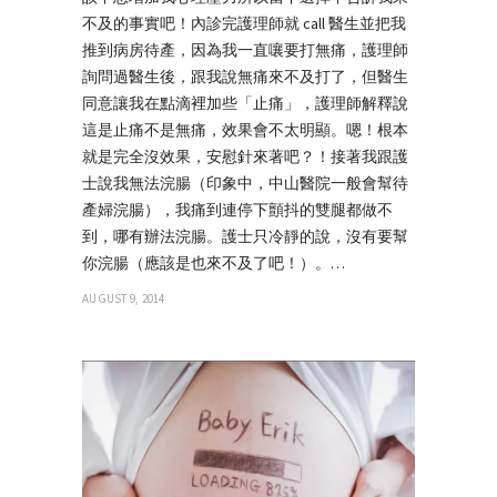
不及的事實吧！內診完護理師就 call 醫生並把我
推到病房待產，因為我一直嚷要打無痛，護理師
詢問過醫生後，跟我說無痛來不及打了，但醫生
同意讓我在點滴裡加些「止痛」，護理師解釋說
這是止痛不是無痛，效果會不太明顯。嗯！根本
就是完全沒效果，安慰針來著吧？！接著我跟護
士說我無法浣腸（印象中，中山醫院一般會幫待
產婦浣腸），我痛到連停下顫抖的雙腿都做不
到，哪有辦法浣腸。護士只冷靜的說，沒有要幫
你浣腸（應該是也來不及了吧！）。…
AUGUST 9, 2014