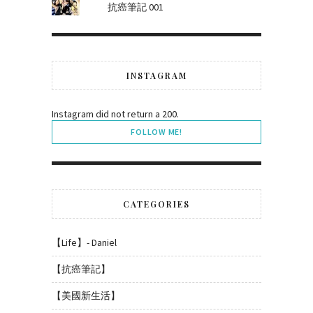
抗癌筆記 001
INSTAGRAM
Instagram did not return a 200.
FOLLOW ME!
CATEGORIES
【Life】- Daniel
【抗癌筆記】
【美國新生活】