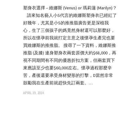
塑身衣選擇 – 維娜斯 (Venus) or 瑪莉蓮 (Marilyn)？
請來知名藝人小S代言的維娜斯塑身衣已經紅了
好幾年，尤其是小S的推推脂廣告更是深植我
心，生了三個孩子的媽竟然身材還可以那麼好，
所以在懷孕前我就打定主意之後懷孕生產完也要
買維娜斯的推推脂。 搜尋了一下資料，維娜斯推
推脂 (及膝) 連身塑身衣兩套原價大約$68,000，再
視不同期間有不同的優惠折扣方案，但兩套買下
來應該至少也要$60,000左右。懷孕過程那麼辛
苦，產後還要承受身材變形的打擊，D當然非常
鼓勵我在生產前就趕快先訂兩套。…
APRIL 19, 2014