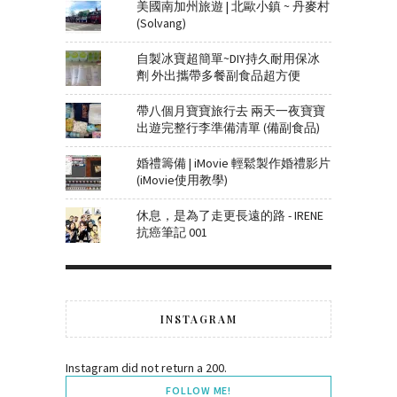
美國南加州旅遊 | 北歐小鎮 ~ 丹麥村
(Solvang)
自製冰寶超簡單~DIY持久耐用保冰
劑 外出攜帶多餐副食品超方便
帶八個月寶寶旅行去 兩天一夜寶寶
出遊完整行李準備清單 (備副食品)
婚禮籌備 | iMovie 輕鬆製作婚禮影片
(iMovie使用教學)
休息，是為了走更長遠的路 - IRENE
抗癌筆記 001
INSTAGRAM
Instagram did not return a 200.
FOLLOW ME!