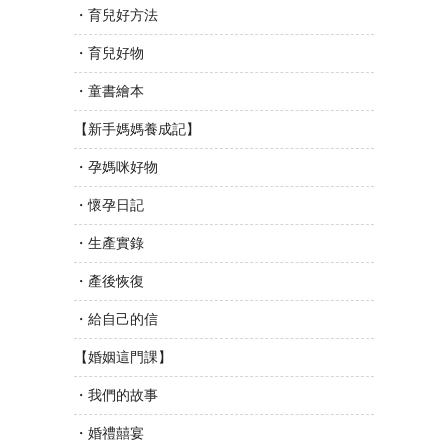
・育兒好方法
・育兒好物
・童書繪本
【新手媽媽養成記】
・孕媽咪好物
・懷孕日記
・生產實錄
・產後恢復
・給自己的信
【婚姻這門課】
・我們的故事
・婚禮囍宴