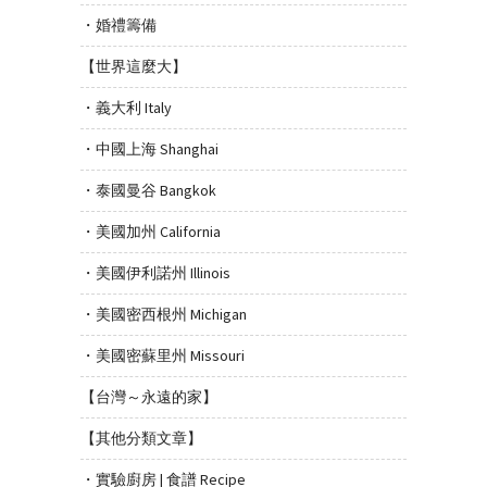
・婚禮籌備
【世界這麼大】
・義大利 Italy
・中國上海 Shanghai
・泰國曼谷 Bangkok
・美國加州 California
・美國伊利諾州 Illinois
・美國密西根州 Michigan
・美國密蘇里州 Missouri
【台灣～永遠的家】
【其他分類文章】
・實驗廚房 | 食譜 Recipe