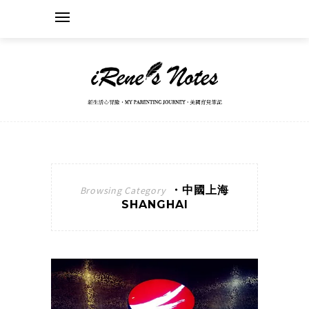
・中國上海
Browsing Category
SHANGHAI