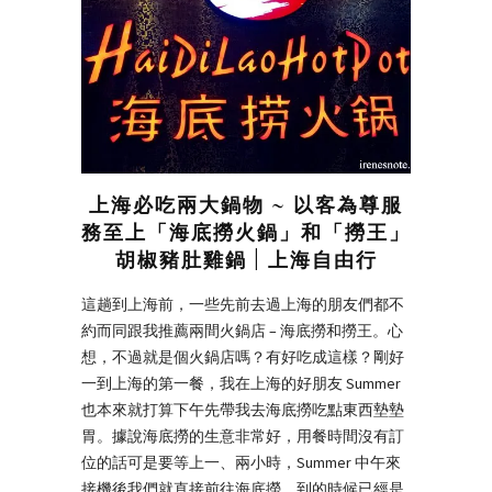
上海必吃兩大鍋物 ~ 以客為尊服
務至上「海底撈火鍋」和「撈王」
胡椒豬肚雞鍋 | 上海自由行
這趟到上海前，一些先前去過上海的朋友們都不
約而同跟我推薦兩間火鍋店 – 海底撈和撈王。心
想，不過就是個火鍋店嗎？有好吃成這樣？剛好
一到上海的第一餐，我在上海的好朋友 Summer
也本來就打算下午先帶我去海底撈吃點東西墊墊
胃。據說海底撈的生意非常好，用餐時間沒有訂
位的話可是要等上一、兩小時，Summer 中午來
接機後我們就直接前往海底撈，到的時候已經是