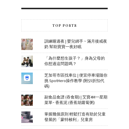
TOP POSTS
訓練睡過夜 | 嬰兒綁手 ~ 滿月後戒夜
奶 幫助寶寶一夜好眠
「為什麼想生孩子？」身為父母的
你想過這問題嗎？
芝加哥市區找車位 | 便宜停車場隨你
挑 SpotHero操作教學 (附$5折扣代
碼)
副食品食譜 (吞食期) | 艾寶4M一星期
菜單~ 香蕉泥 (香蕉胡蘿蔔粥)
掌握幾個原則 輕鬆打造有助於兒童
發展的「蒙特梭利」兒童房