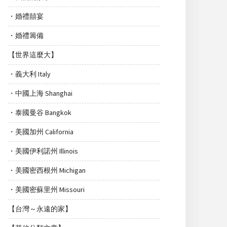
・婚禮囍宴
・婚禮籌備
【世界這麼大】
・義大利 Italy
・中國上海 Shanghai
・泰國曼谷 Bangkok
・美國加州 California
・美國伊利諾州 Illinois
・美國密西根州 Michigan
・美國密蘇里州 Missouri
【台灣～永遠的家】