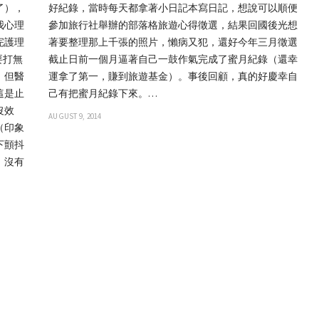
了），
好紀錄，當時每天都拿著小日記本寫日記，想說可以順便
我心理
參加旅行社舉辦的部落格旅遊心得徵選，結果回國後光想
完護理
著要整理那上千張的照片，懶病又犯，還好今年三月徵選
要打無
截止日前一個月逼著自己一鼓作氣完成了蜜月紀錄（還幸
，但醫
運拿了第一，賺到旅遊基金）。事後回顧，真的好慶幸自
這是止
己有把蜜月紀錄下來。…
沒效
AUGUST 9, 2014
（印象
下顫抖
，沒有