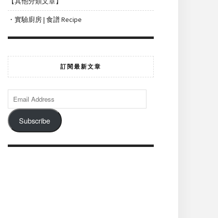
【其他分類文章】
・實驗廚房 | 食譜 Recipe
訂閱最新文章
Subscribe