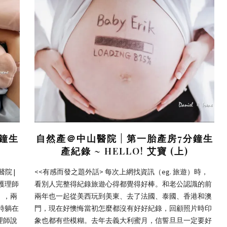
分鐘生
自然產＠中山醫院 | 第一胎產房7分鐘生
產紀錄 ~ HELLO! 艾寶 (上)
醫院 |
<<有感而發之題外話> 每次上網找資訊（eg. 旅遊）時，
院護理師
看別人完整得紀錄旅遊心得都覺得好棒。和老公認識的前
），兩
兩年也一起從美西玩到美東、去了法國、泰國、香港和澳
時躺在
門，現在好懊悔當初怎麼都沒有好好紀錄，回顧照片時印
理師說
象也都有些模糊。去年去義大利蜜月，信誓旦旦一定要好