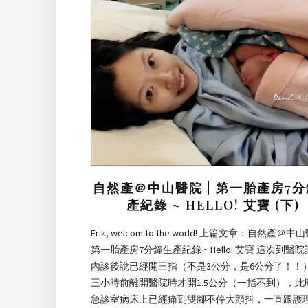
自然產＠中山醫院 | 第一胎產房7
產紀錄 ~ HELLO! 艾寶 (下)
Erik, welcom to the world! 上篇文章：自然產＠中山
第一胎產房7分鐘生產紀錄 ~ Hello! 艾寶 這次到醫
內診後說已經開三指（不是3公分，是6公分了！！
三小時前離開醫院時才開1.5公分（一指不到），此
急診室病床上已經痛到雙腳不停大顫抖，一直跟護