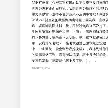
我要打無痛（心裡其實有擔心是不是來不及打無痛
護理師沒有正面回答我，我想護理師應該不想增加
壓力所以當下選擇不告訴我來不及的事實吧！內診
師就 call 醫生並把我推到病房待產，因為我一直嚷
痛，護理師詢問過醫生後，跟我說無痛來不及打了
生同意讓我在點滴裡加些「止痛」，護理師解釋說
痛不是無痛，效果會不太明顯。嗯！根本就是完全
果，安慰針來著吧？！接著我跟護士說我無法浣腸
中，中山醫院一般會幫待產婦浣腸），我痛到連停
的雙腿都做不到，哪有辦法浣腸。護士只冷靜的說
要幫你浣腸（應該是也來不及了吧！）。…
AUGUST 9, 2014