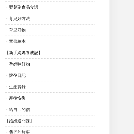
・嬰兒副食品食譜
・育兒好方法
・育兒好物
・童書繪本
【新手媽媽養成記】
・孕媽咪好物
・懷孕日記
・生產實錄
・產後恢復
・給自己的信
【婚姻這門課】
・我們的故事