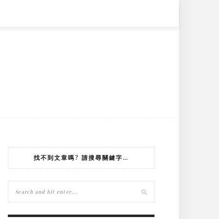
找不到文章嗎? 請搜尋關鍵字…