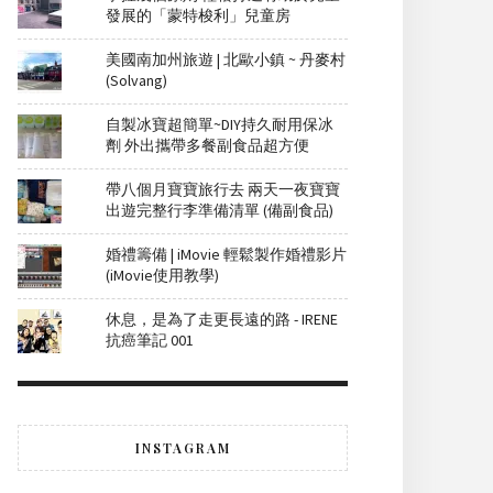
發展的「蒙特梭利」兒童房
美國南加州旅遊 | 北歐小鎮 ~ 丹麥村
(Solvang)
自製冰寶超簡單~DIY持久耐用保冰
劑 外出攜帶多餐副食品超方便
帶八個月寶寶旅行去 兩天一夜寶寶
出遊完整行李準備清單 (備副食品)
婚禮籌備 | iMovie 輕鬆製作婚禮影片
(iMovie使用教學)
休息，是為了走更長遠的路 - IRENE
抗癌筆記 001
INSTAGRAM