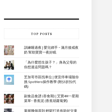
TOP POSTS
訓練睡過夜 | 嬰兒綁手 ~ 滿月後戒夜
奶 幫助寶寶一夜好眠
「為什麼想生孩子？」身為父母的
你想過這問題嗎？
芝加哥市區找車位 | 便宜停車場隨你
挑 SpotHero操作教學 (附$5折扣代
碼)
副食品食譜 (吞食期) | 艾寶4M一星期
菜單~ 香蕉泥 (香蕉胡蘿蔔粥)
掌握幾個原則 輕鬆打造有助於兒童