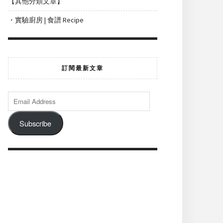
【其他分類文章】
・實驗廚房 | 食譜 Recipe
訂閱最新文章
Subscribe