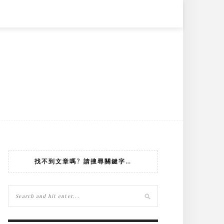
找不到文章嗎? 請搜尋關鍵字…