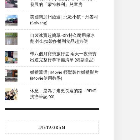
發展的「蒙特梭利」兒童房
美國南加州旅遊 | 北歐小鎮 ~ 丹麥村
(Solvang)
自製冰寶超簡單~DIY持久耐用保冰
劑 外出攜帶多餐副食品超方便
帶八個月寶寶旅行去 兩天一夜寶寶
出遊完整行李準備清單 (備副食品)
婚禮籌備 | iMovie 輕鬆製作婚禮影片
(iMovie使用教學)
休息，是為了走更長遠的路 - IRENE
抗癌筆記 001
INSTAGRAM