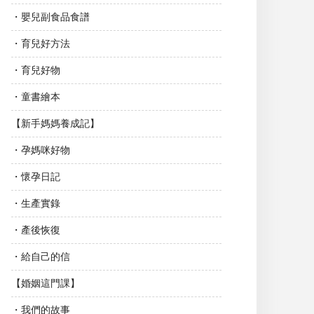
・嬰兒副食品食譜
・育兒好方法
・育兒好物
・童書繪本
【新手媽媽養成記】
・孕媽咪好物
・懷孕日記
・生產實錄
・產後恢復
・給自己的信
【婚姻這門課】
・我們的故事