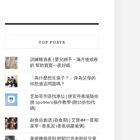
TOP POSTS
訓練睡過夜 | 嬰兒綁手 ~ 滿月後戒夜
奶 幫助寶寶一夜好眠
「為什麼想生孩子？」身為父母的
你想過這問題嗎？
芝加哥市區找車位 | 便宜停車場隨你
挑 SpotHero操作教學 (附$5折扣代
碼)
副食品食譜 (吞食期) | 艾寶4M一星期
菜單~ 香蕉泥 (香蕉胡蘿蔔粥)
掌握幾個原則 輕鬆打造有助於兒童