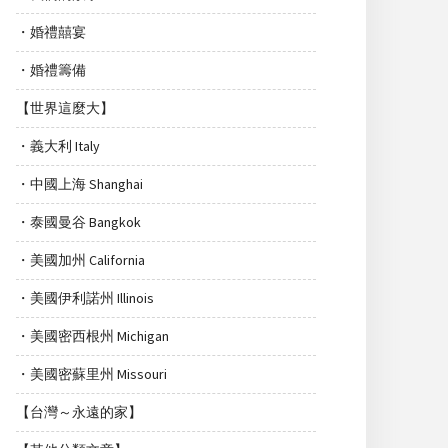
・婚禮囍宴
・婚禮籌備
【世界這麼大】
・義大利 Italy
・中國上海 Shanghai
・泰國曼谷 Bangkok
・美國加州 California
・美國伊利諾州 Illinois
・美國密西根州 Michigan
・美國密蘇里州 Missouri
【台灣～永遠的家】