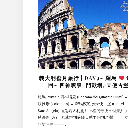
義大利蜜月旅行 | DAY9~ 羅馬
回~ 四神噴泉, 鬥獸場, 天使古
羅馬 Roma：四神噴泉 (Fontana dei Quattro Fiumi)
競技場 (Colosseo) → 羅馬夜遊 @天使古堡 (Castel
Sant’Angelo) 這是義大利蜜月行程的最後三個景點
感傷啊 (淚)！尤其想到過幾天就要回到台灣上工，
想離開啊~~~~~…