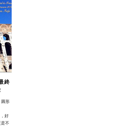
最終
堡
 → 圓形
了，好
更是不