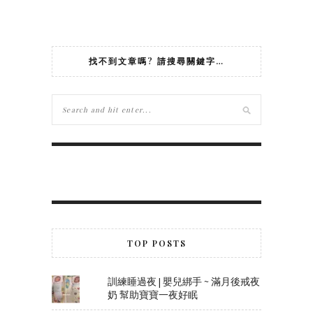
找不到文章嗎? 請搜尋關鍵字…
TOP POSTS
訓練睡過夜 | 嬰兒綁手 ~ 滿月後戒夜
奶 幫助寶寶一夜好眠