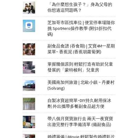
「為什麼想生孩子？」身為父母的
你想過這問題嗎？
芝加哥市區找車位 | 便宜停車場隨你
挑 SpotHero操作教學 (附$5折扣代
碼)
副食品食譜 (吞食期) | 艾寶4M一星期
菜單~ 香蕉泥 (香蕉胡蘿蔔粥)
掌握幾個原則 輕鬆打造有助於兒童
發展的「蒙特梭利」兒童房
美國南加州旅遊 | 北歐小鎮 ~ 丹麥村
(Solvang)
自製冰寶超簡單~DIY持久耐用保冰
劑 外出攜帶多餐副食品超方便
帶八個月寶寶旅行去 兩天一夜寶寶
出遊完整行李準備清單 (備副食品)
婚禮籌備 | iMovie 輕鬆製作婚禮影片