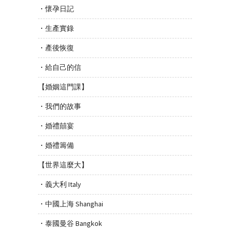
・懷孕日記
・生產實錄
・產後恢復
・給自己的信
【婚姻這門課】
・我們的故事
・婚禮囍宴
・婚禮籌備
【世界這麼大】
・義大利 Italy
・中國上海 Shanghai
・泰國曼谷 Bangkok