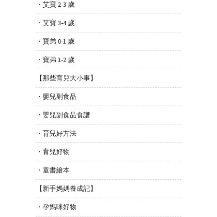
・艾寶 2-3 歲
・艾寶 3-4 歲
・寶弟 0-1 歲
・寶弟 1-2 歲
【那些育兒大小事】
・嬰兒副食品
・嬰兒副食品食譜
・育兒好方法
・育兒好物
・童書繪本
【新手媽媽養成記】
・孕媽咪好物