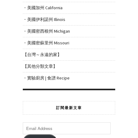
・美國加州 California
・美國伊利諾州 Illinois
・美國密西根州 Michigan
・美國密蘇里州 Missouri
【台灣～永遠的家】
【其他分類文章】
・實驗廚房 | 食譜 Recipe
訂閱最新文章