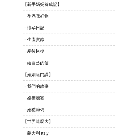
【新手媽媽養成記】
・孕媽咪好物
・懷孕日記
・生產實錄
・產後恢復
・給自己的信
【婚姻這門課】
・我們的故事
・婚禮囍宴
・婚禮籌備
【世界這麼大】
・義大利 Italy