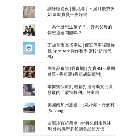
訓練睡過夜 | 嬰兒綁手 ~ 滿月後戒夜
奶 幫助寶寶一夜好眠
「為什麼想生孩子？」身為父母的
你想過這問題嗎？
芝加哥市區找車位 | 便宜停車場隨你
挑 SpotHero操作教學 (附$5折扣代
碼)
副食品食譜 (吞食期) | 艾寶4M一星期
菜單~ 香蕉泥 (香蕉胡蘿蔔粥)
掌握幾個原則 輕鬆打造有助於兒童
發展的「蒙特梭利」兒童房
美國南加州旅遊 | 北歐小鎮 ~ 丹麥村
(Solvang)
自製冰寶超簡單~DIY持久耐用保冰
劑 外出攜帶多餐副食品超方便