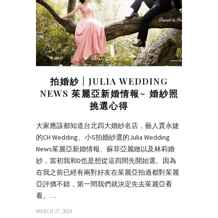
拍婚紗 | JULIA WEDDING
NEWS 茱麗亞新婚情報~ 婚紗照
挑選心得
大家應該都知道台北四大婚紗名店，藝人賈永婕
的CH Wedding、小S拍婚紗選的Julia Wedding
News茱麗亞新婚情報、蘇菲亞麗緻以及林莉婚
紗，當初我和D也是想從這四間先開始選。因為
在我之前已經有兩對好友在茱麗亞拍過都對茱麗
亞評價不錯，第一間我們就決定先去茱麗亞看
看。…
MARCH 27, 2014