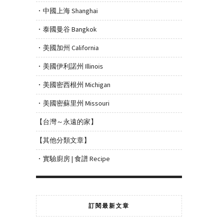
・中國上海 Shanghai
・泰國曼谷 Bangkok
・美國加州 California
・美國伊利諾州 Illinois
・美國密西根州 Michigan
・美國密蘇里州 Missouri
【台灣～永遠的家】
【其他分類文章】
・實驗廚房 | 食譜 Recipe
訂閱最新文章