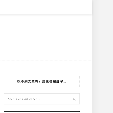
找不到文章嗎? 請搜尋關鍵字…