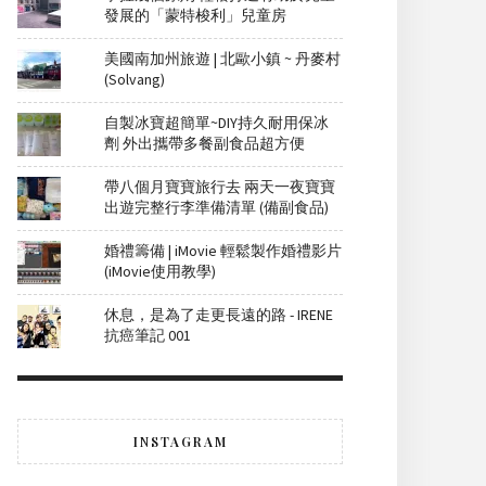
發展的「蒙特梭利」兒童房
美國南加州旅遊 | 北歐小鎮 ~ 丹麥村
(Solvang)
自製冰寶超簡單~DIY持久耐用保冰
劑 外出攜帶多餐副食品超方便
帶八個月寶寶旅行去 兩天一夜寶寶
出遊完整行李準備清單 (備副食品)
婚禮籌備 | iMovie 輕鬆製作婚禮影片
(iMovie使用教學)
休息，是為了走更長遠的路 - IRENE
抗癌筆記 001
INSTAGRAM