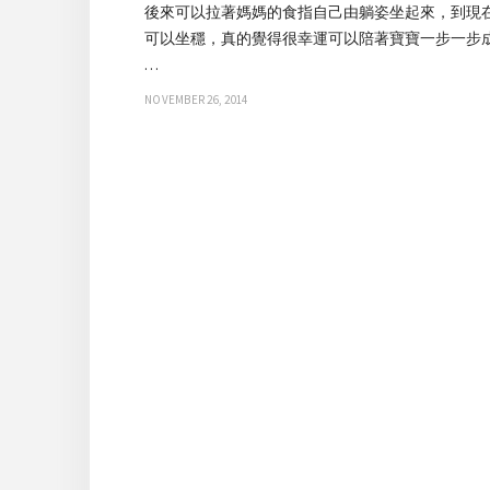
後來可以拉著媽媽的食指自己由躺姿坐起來，到現
可以坐穩，真的覺得很幸運可以陪著寶寶一步一步
…
NOVEMBER 26, 2014