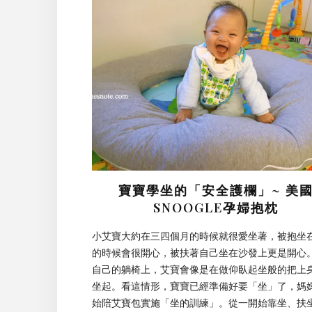
寶寶學坐的「安全護欄」~ 美
SNOOGLE孕婦抱枕
小艾寶大約在三四個月的時候就很愛坐著，被抱坐
的時候會很開心，被扶著自己坐在沙發上更是開心
自己的躺椅上，艾寶會像是在做仰臥起坐般的把上
坐起。看這情形，寶寶已經準備好要「坐」了，媽
始陪艾寶包實施「坐的訓練」。從一開始靠坐、扶