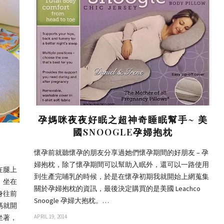
孕媽咪夜夜好眠之超神奇睡眠幫手~ 美
國SNOOGLE孕婦抱枕
國
懷孕前就聽懷孕的朋友分享過她們懷孕期間的好朋友 – 孕
婦抱枕，除了懷孕期間可以幫助入眠外，還可以一路使用
在腿上
到生產完哺乳的時候，於是在懷孕初期我就開始上網蒐集
。坐在
關於孕婦抱枕的資訊，最後決定購買的是美國 Leachco
身往前
Snoogle 孕婦大抱枕。…
媽就開
APRIL 19, 2014
坐著，