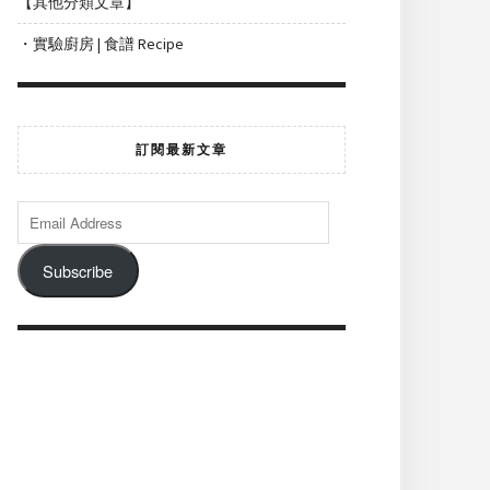
【其他分類文章】
・實驗廚房 | 食譜 Recipe
訂閱最新文章
Subscribe