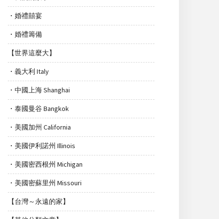
・婚禮囍宴
・婚禮籌備
【世界這麼大】
・義大利 Italy
・中國上海 Shanghai
・泰國曼谷 Bangkok
・美國加州 California
・美國伊利諾州 Illinois
・美國密西根州 Michigan
・美國密蘇里州 Missouri
【台灣～永遠的家】