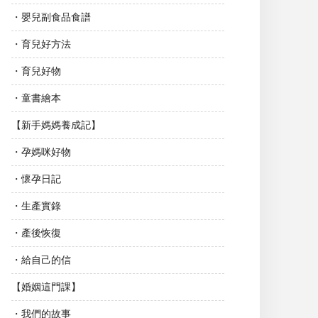
・嬰兒副食品食譜
・育兒好方法
・育兒好物
・童書繪本
【新手媽媽養成記】
・孕媽咪好物
・懷孕日記
・生產實錄
・產後恢復
・給自己的信
【婚姻這門課】
・我們的故事