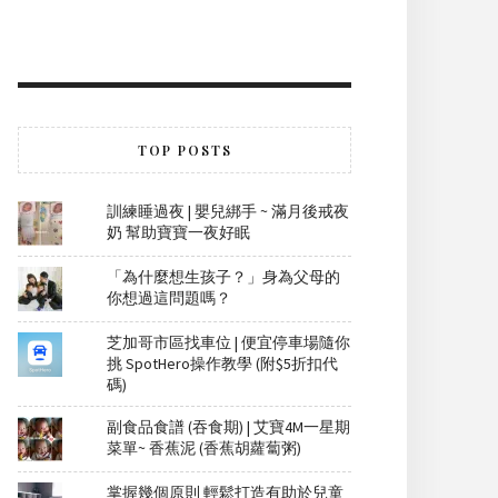
TOP POSTS
訓練睡過夜 | 嬰兒綁手 ~ 滿月後戒夜
奶 幫助寶寶一夜好眠
「為什麼想生孩子？」身為父母的
你想過這問題嗎？
芝加哥市區找車位 | 便宜停車場隨你
挑 SpotHero操作教學 (附$5折扣代
碼)
副食品食譜 (吞食期) | 艾寶4M一星期
菜單~ 香蕉泥 (香蕉胡蘿蔔粥)
掌握幾個原則 輕鬆打造有助於兒童