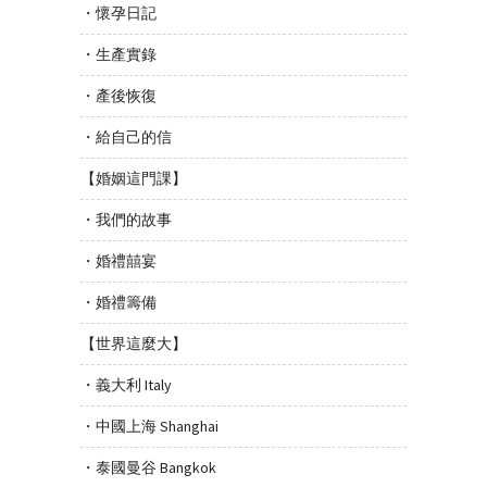
・懷孕日記
・生產實錄
・產後恢復
・給自己的信
【婚姻這門課】
・我們的故事
・婚禮囍宴
・婚禮籌備
【世界這麼大】
・義大利 Italy
・中國上海 Shanghai
・泰國曼谷 Bangkok