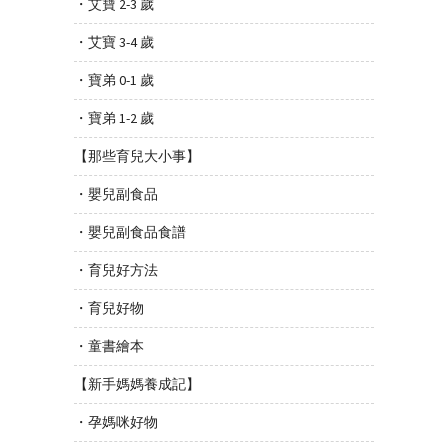
・艾寶 2-3 歲
・艾寶 3-4 歲
・寶弟 0-1 歲
・寶弟 1-2 歲
【那些育兒大小事】
・嬰兒副食品
・嬰兒副食品食譜
・育兒好方法
・育兒好物
・童書繪本
【新手媽媽養成記】
・孕媽咪好物