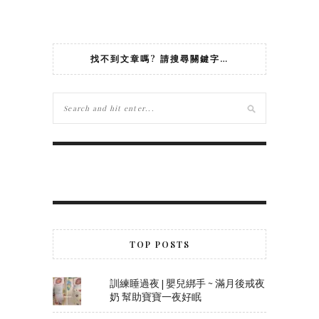
找不到文章嗎? 請搜尋關鍵字…
TOP POSTS
訓練睡過夜 | 嬰兒綁手 ~ 滿月後戒夜
奶 幫助寶寶一夜好眠