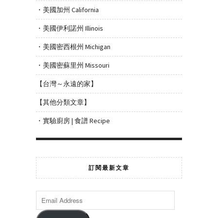
・美國加州 California
・美國伊利諾州 Illinois
・美國密西根州 Michigan
・美國密蘇里州 Missouri
【台灣～永遠的家】
【其他分類文章】
・實驗廚房 | 食譜 Recipe
訂閱最新文章