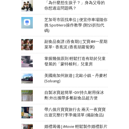
「為什麼想生孩子？」身為父母的
你想過這問題嗎？
芝加哥市區找車位 | 便宜停車場隨你
挑 SpotHero操作教學 (附$5折扣代
碼)
副食品食譜 (吞食期) | 艾寶4M一星期
菜單~ 香蕉泥 (香蕉胡蘿蔔粥)
掌握幾個原則 輕鬆打造有助於兒童
發展的「蒙特梭利」兒童房
美國南加州旅遊 | 北歐小鎮 ~ 丹麥村
(Solvang)
自製冰寶超簡單~DIY持久耐用保冰
劑 外出攜帶多餐副食品超方便
帶八個月寶寶旅行去 兩天一夜寶寶
出遊完整行李準備清單 (備副食品)
婚禮籌備 | iMovie 輕鬆製作婚禮影片