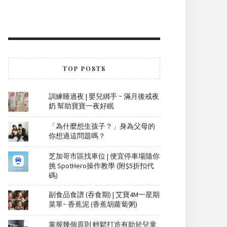
TOP POSTS
訓練睡過夜 | 嬰兒綁手 ~ 滿月後戒夜
奶 幫助寶寶一夜好眠
「為什麼想生孩子？」身為父母的
你想過這問題嗎？
芝加哥市區找車位 | 便宜停車場隨你
挑 SpotHero操作教學 (附$5折扣代
碼)
副食品食譜 (吞食期) | 艾寶4M一星期
菜單~ 香蕉泥 (香蕉胡蘿蔔粥)
掌握幾個原則 輕鬆打造有助於兒童