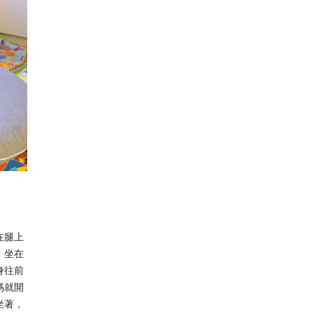
國
在腿上
。坐在
身往前
媽就開
坐著，