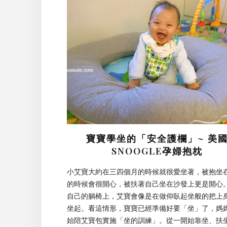
寶寶學坐的「安全護欄」~ 美
SNOOGLE孕婦抱枕
小艾寶大約在三四個月的時候就很愛坐著，被抱坐
的時候會很開心，被扶著自己坐在沙發上更是開心
自己的躺椅上，艾寶會像是在做仰臥起坐般的把上
坐起。看這情形，寶寶已經準備好要「坐」了，媽
始陪艾寶包實施「坐的訓練」。從一開始靠坐、扶