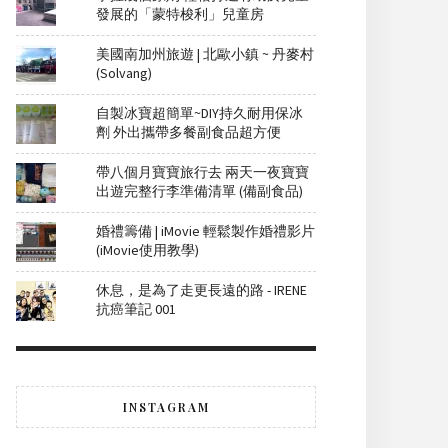
發展的「蒙特梭利」兒童房
美國南加州旅遊 | 北歐小鎮 ~ 丹麥村
(Solvang)
自製冰寶超簡單~DIY持久耐用保冰
劑 外出攜帶多餐副食品超方便
帶八個月寶寶旅行去 兩天一夜寶寶
出遊完整行李準備清單 (備副食品)
婚禮籌備 | iMovie 輕鬆製作婚禮影片
(iMovie使用教學)
休息，是為了走更長遠的路 - IRENE
抗癌筆記 001
INSTAGRAM