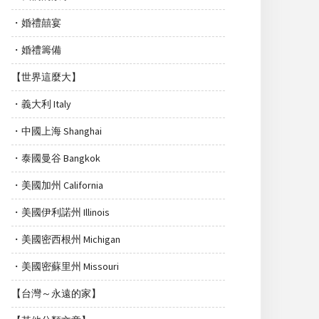
・婚禮囍宴
・婚禮籌備
【世界這麼大】
・義大利 Italy
・中國上海 Shanghai
・泰國曼谷 Bangkok
・美國加州 California
・美國伊利諾州 Illinois
・美國密西根州 Michigan
・美國密蘇里州 Missouri
【台灣～永遠的家】