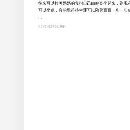
後來可以拉著媽媽的食指自己由躺姿坐起來，到現
可以坐穩，真的覺得很幸運可以陪著寶寶一步一步
…
NOVEMBER 26, 2014