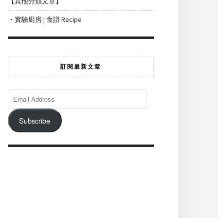
【其他分類文章】
・實驗廚房 | 食譜 Recipe
訂閱最新文章
Subscribe