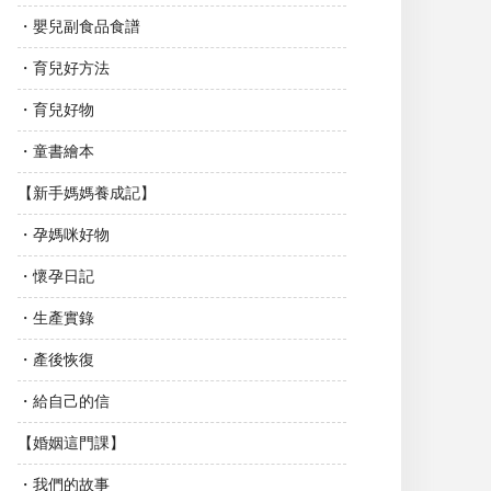
・嬰兒副食品食譜
・育兒好方法
・育兒好物
・童書繪本
【新手媽媽養成記】
・孕媽咪好物
・懷孕日記
・生產實錄
・產後恢復
・給自己的信
【婚姻這門課】
・我們的故事