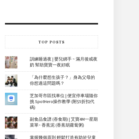
TOP POSTS
訓練睡過夜 | 嬰兒綁手 ~ 滿月後戒夜
奶 幫助寶寶一夜好眠
「為什麼想生孩子？」身為父母的
你想過這問題嗎？
芝加哥市區找車位 | 便宜停車場隨你
挑 SpotHero操作教學 (附$5折扣代
碼)
副食品食譜 (吞食期) | 艾寶4M一星期
菜單~ 香蕉泥 (香蕉胡蘿蔔粥)
掌握幾個原則 輕鬆打造有助於兒童