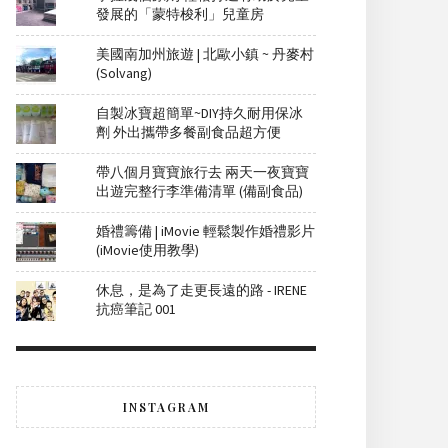
發展的「蒙特梭利」兒童房
美國南加州旅遊 | 北歐小鎮 ~ 丹麥村
(Solvang)
自製冰寶超簡單~DIY持久耐用保冰
劑 外出攜帶多餐副食品超方便
帶八個月寶寶旅行去 兩天一夜寶寶
出遊完整行李準備清單 (備副食品)
婚禮籌備 | iMovie 輕鬆製作婚禮影片
(iMovie使用教學)
休息，是為了走更長遠的路 - IRENE
抗癌筆記 001
INSTAGRAM