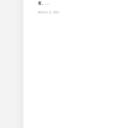
看。…
MARCH 27, 2014