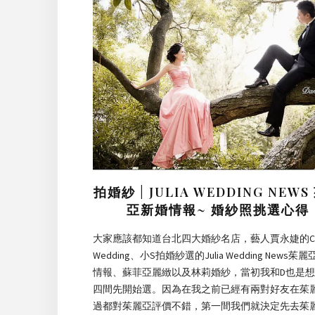
拍婚紗 | JULIA WEDDING NEWS
亞新婚情報~ 婚紗照挑選心得
大家應該都知道台北四大婚紗名店，藝人賈永婕的C
Wedding、小S拍婚紗選的Julia Wedding News茱
情報、蘇菲亞麗緻以及林莉婚紗，當初我和D也是
四間先開始選。因為在我之前已經有兩對好友在茱
過都對茱麗亞評價不錯，第一間我們就決定先去茱