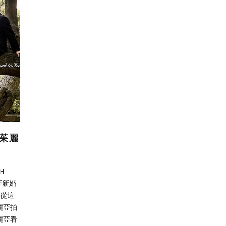
 茱麗
H
麗亞新婚
想從這
麗亞拍
麗亞看