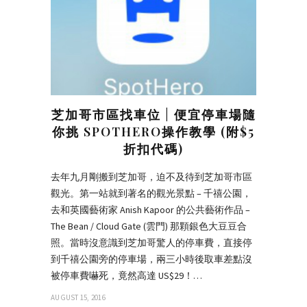
芝加哥市區找車位 | 便宜停車場隨
你挑 SPOTHERO操作教學 (附$5
折扣代碼)
去年九月剛搬到芝加哥，迫不及待到芝加哥市區
觀光。第一站就到著名的觀光景點 – 千禧公園，
去和英國藝術家 Anish Kapoor 的公共藝術作品 –
The Bean / Cloud Gate (雲門) 那顆銀色大豆豆合
照。當時沒意識到芝加哥驚人的停車費，直接停
到千禧公園旁的停車場，兩三小時後取車差點沒
被停車費嚇死，竟然高達 US$29！…
AUGUST 15, 2016