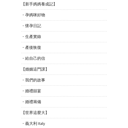
【新手媽媽養成記】
・孕媽咪好物
・懷孕日記
・生產實錄
・產後恢復
・給自己的信
【婚姻這門課】
・我們的故事
・婚禮囍宴
・婚禮籌備
【世界這麼大】
・義大利 Italy