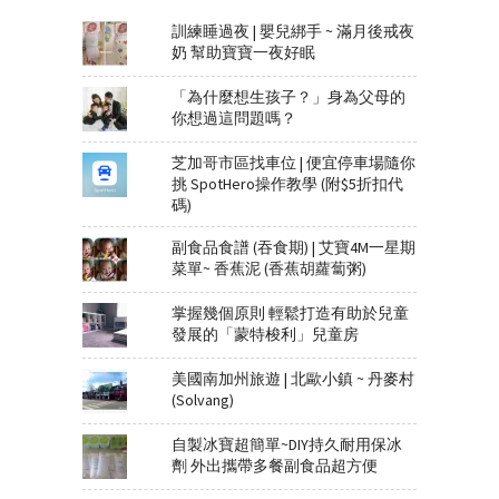
訓練睡過夜 | 嬰兒綁手 ~ 滿月後戒夜
奶 幫助寶寶一夜好眠
「為什麼想生孩子？」身為父母的
你想過這問題嗎？
芝加哥市區找車位 | 便宜停車場隨你
挑 SpotHero操作教學 (附$5折扣代
碼)
副食品食譜 (吞食期) | 艾寶4M一星期
菜單~ 香蕉泥 (香蕉胡蘿蔔粥)
掌握幾個原則 輕鬆打造有助於兒童
發展的「蒙特梭利」兒童房
美國南加州旅遊 | 北歐小鎮 ~ 丹麥村
(Solvang)
自製冰寶超簡單~DIY持久耐用保冰
劑 外出攜帶多餐副食品超方便