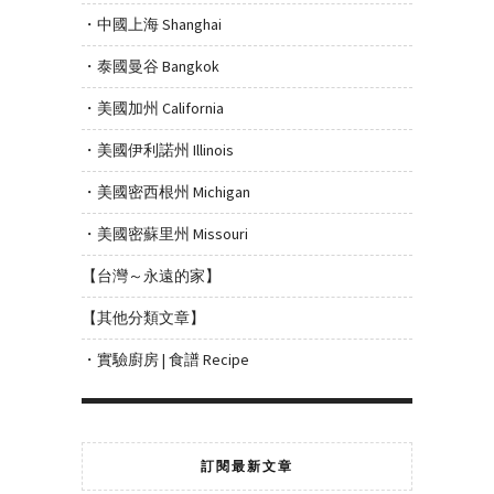
・中國上海 Shanghai
・泰國曼谷 Bangkok
・美國加州 California
・美國伊利諾州 Illinois
・美國密西根州 Michigan
・美國密蘇里州 Missouri
【台灣～永遠的家】
【其他分類文章】
・實驗廚房 | 食譜 Recipe
訂閱最新文章