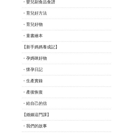
・嬰兒副食品食譜
・育兒好方法
・育兒好物
・童書繪本
【新手媽媽養成記】
・孕媽咪好物
・懷孕日記
・生產實錄
・產後恢復
・給自己的信
【婚姻這門課】
・我們的故事