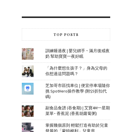
TOP POSTS
訓練睡過夜 | 嬰兒綁手 ~ 滿月後戒夜
奶 幫助寶寶一夜好眠
「為什麼想生孩子？」身為父母的
你想過這問題嗎？
芝加哥市區找車位 | 便宜停車場隨你
挑 SpotHero操作教學 (附$5折扣代
碼)
副食品食譜 (吞食期) | 艾寶4M一星期
菜單~ 香蕉泥 (香蕉胡蘿蔔粥)
掌握幾個原則 輕鬆打造有助於兒童
發展的「蒙特梭利」兒童房