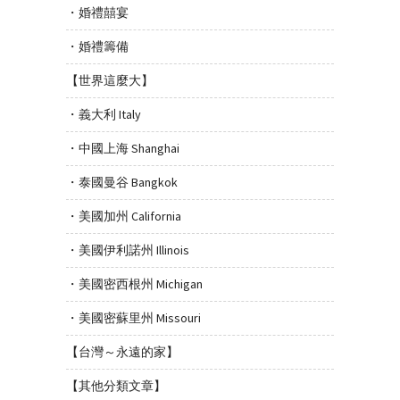
・婚禮囍宴
・婚禮籌備
【世界這麼大】
・義大利 Italy
・中國上海 Shanghai
・泰國曼谷 Bangkok
・美國加州 California
・美國伊利諾州 Illinois
・美國密西根州 Michigan
・美國密蘇里州 Missouri
【台灣～永遠的家】
【其他分類文章】