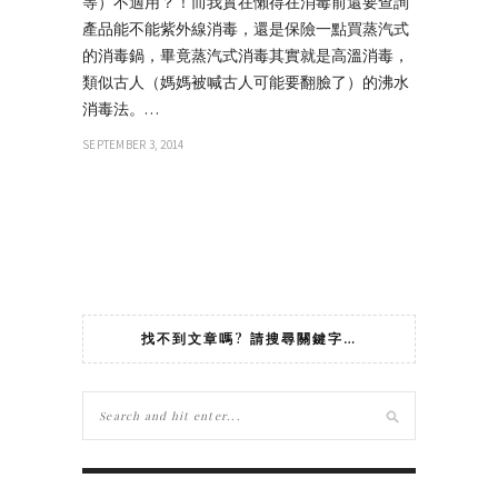
等）不適用？！而我實在懶得在消毒前還要查詢
產品能不能紫外線消毒，還是保險一點買蒸汽式
的消毒鍋，畢竟蒸汽式消毒其實就是高溫消毒，
類似古人（媽媽被喊古人可能要翻臉了）的沸水
消毒法。…
SEPTEMBER 3, 2014
找不到文章嗎? 請搜尋關鍵字…