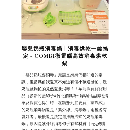
嬰兒奶瓶消毒鍋 | 消毒烘乾一鍵搞
定~ COMBI微電腦高效消毒烘乾
鍋
「嬰兒奶瓶要消毒」應該是媽媽們都知道的常
識，但當媽前我還真不知道有個小孩這麼忙，洗
奶瓶就夠忙的竟然還要消毒？！孕前採買寶寶用
品（參新竹藍印子&竹北俏媽咪~ 婦幼用品購物清
單及採買心得）時，在猶豫到底要買「蒸汽式」
的奶瓶消毒鍋還是「紫外線」消毒鍋，兩種各有
愛好者，最後還是決定選擇蒸汽式的奶瓶消毒
鍋，原因是紫外線消毒似乎有些材質（eg.,奶嘴