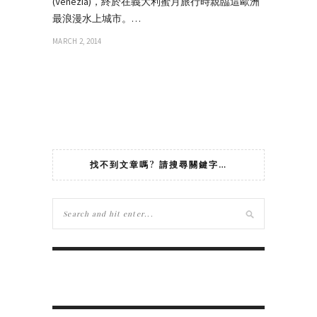
(Venezia)，終於在義大利蜜月旅行時親臨這歐洲
最浪漫水上城市。…
MARCH 2, 2014
找不到文章嗎? 請搜尋關鍵字…