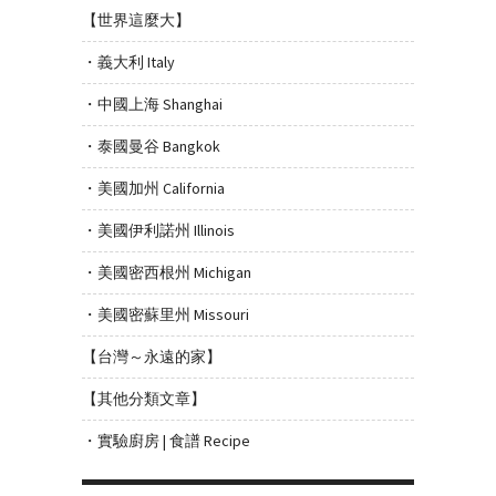
【世界這麼大】
・義大利 Italy
・中國上海 Shanghai
・泰國曼谷 Bangkok
・美國加州 California
・美國伊利諾州 Illinois
・美國密西根州 Michigan
・美國密蘇里州 Missouri
【台灣～永遠的家】
【其他分類文章】
・實驗廚房 | 食譜 Recipe