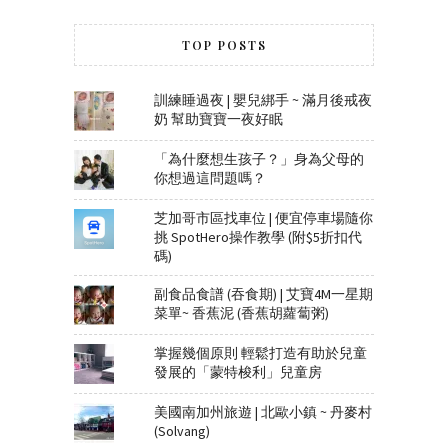
TOP POSTS
訓練睡過夜 | 嬰兒綁手 ~ 滿月後戒夜
奶 幫助寶寶一夜好眠
「為什麼想生孩子？」身為父母的
你想過這問題嗎？
芝加哥市區找車位 | 便宜停車場隨你
挑 SpotHero操作教學 (附$5折扣代
碼)
副食品食譜 (吞食期) | 艾寶4M一星期
菜單~ 香蕉泥 (香蕉胡蘿蔔粥)
掌握幾個原則 輕鬆打造有助於兒童
發展的「蒙特梭利」兒童房
美國南加州旅遊 | 北歐小鎮 ~ 丹麥村
(Solvang)