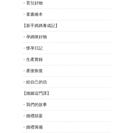
・育兒好物
・童書繪本
【新手媽媽養成記】
・孕媽咪好物
・懷孕日記
・生產實錄
・產後恢復
・給自己的信
【婚姻這門課】
・我們的故事
・婚禮囍宴
・婚禮籌備