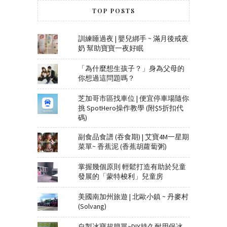
TOP POSTS
訓練睡過夜 | 嬰兒綁手 ~ 滿月後戒夜
奶 幫助寶寶一夜好眠
「為什麼想生孩子？」身為父母的
你想過這問題嗎？
芝加哥市區找車位 | 便宜停車場隨你
挑 SpotHero操作教學 (附$5折扣代
碼)
副食品食譜 (吞食期) | 艾寶4M一星期
菜單~ 香蕉泥 (香蕉胡蘿蔔粥)
掌握幾個原則 輕鬆打造有助於兒童
發展的「蒙特梭利」兒童房
美國南加州旅遊 | 北歐小鎮 ~ 丹麥村
(Solvang)
自製冰寶超簡單~DIY持久耐用保冰