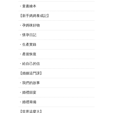
・童書繪本
【新手媽媽養成記】
・孕媽咪好物
・懷孕日記
・生產實錄
・產後恢復
・給自己的信
【婚姻這門課】
・我們的故事
・婚禮囍宴
・婚禮籌備
【世界這麼大】