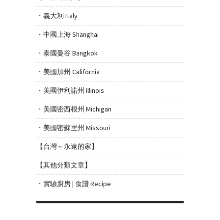
・義大利 Italy
・中國上海 Shanghai
・泰國曼谷 Bangkok
・美國加州 California
・美國伊利諾州 Illinois
・美國密西根州 Michigan
・美國密蘇里州 Missouri
【台灣～永遠的家】
【其他分類文章】
・實驗廚房 | 食譜 Recipe