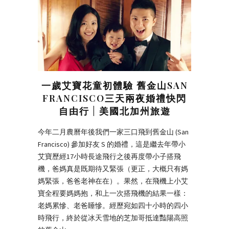
一歲艾寶花童初體驗 舊金山SAN
FRANCISCO三天兩夜婚禮快閃
自由行 | 美國北加州旅遊
今年二月農曆年後我們一家三口飛到舊金山 (San
Francisco) 參加好友 S 的婚禮，這是繼去年帶小
艾寶歷經17小時長途飛行之後再度帶小子搭飛
機，爸媽真是既期待又緊張（更正，大概只有媽
媽緊張，爸爸老神在在）。果然，在飛機上小艾
寶全程要媽媽抱，和上一次搭飛機的結果一樣：
老媽累慘、老爸睡慘。經歷宛如四十小時的四小
時飛行，終於從冰天雪地的芝加哥抵達豔陽高照