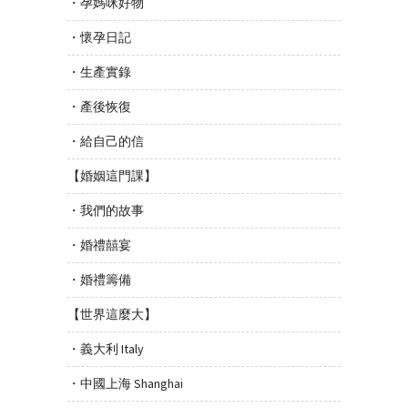
・孕媽咪好物
・懷孕日記
・生產實錄
・產後恢復
・給自己的信
【婚姻這門課】
・我們的故事
・婚禮囍宴
・婚禮籌備
【世界這麼大】
・義大利 Italy
・中國上海 Shanghai