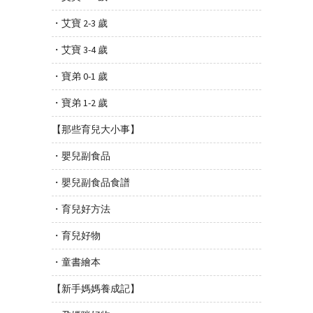
・艾寶 2-3 歲
・艾寶 3-4 歲
・寶弟 0-1 歲
・寶弟 1-2 歲
【那些育兒大小事】
・嬰兒副食品
・嬰兒副食品食譜
・育兒好方法
・育兒好物
・童書繪本
【新手媽媽養成記】