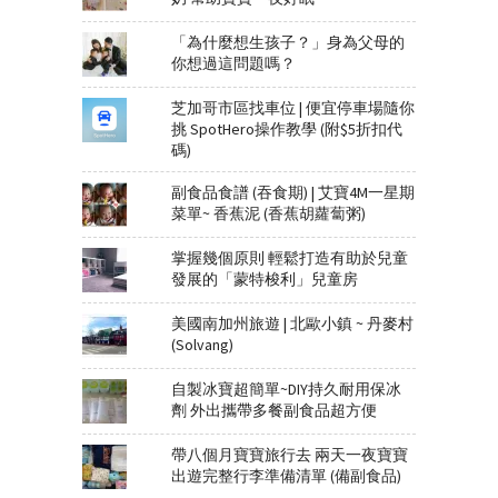
「為什麼想生孩子？」身為父母的
你想過這問題嗎？
芝加哥市區找車位 | 便宜停車場隨你
挑 SpotHero操作教學 (附$5折扣代
碼)
副食品食譜 (吞食期) | 艾寶4M一星期
菜單~ 香蕉泥 (香蕉胡蘿蔔粥)
掌握幾個原則 輕鬆打造有助於兒童
發展的「蒙特梭利」兒童房
美國南加州旅遊 | 北歐小鎮 ~ 丹麥村
(Solvang)
自製冰寶超簡單~DIY持久耐用保冰
劑 外出攜帶多餐副食品超方便
帶八個月寶寶旅行去 兩天一夜寶寶
出遊完整行李準備清單 (備副食品)