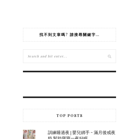
找不到文章嗎? 請搜尋關鍵字…
TOP POSTS
訓練睡過夜 | 嬰兒綁手 ~ 滿月後戒夜
奶 幫助寶寶一夜好眠