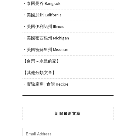
・泰國曼谷 Bangkok
・美國加州 California
・美國伊利諾州 Illinois
・美國密西根州 Michigan
・美國密蘇里州 Missouri
【台灣～永遠的家】
【其他分類文章】
・實驗廚房 | 食譜 Recipe
訂閱最新文章