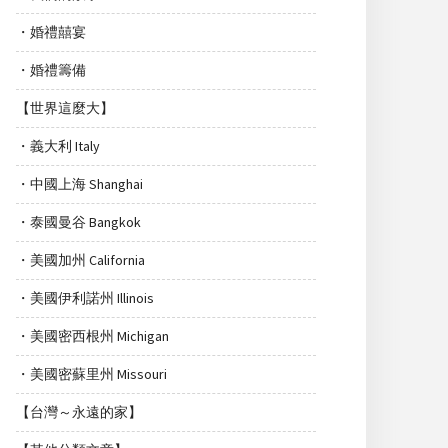
・婚禮囍宴
・婚禮籌備
【世界這麼大】
・義大利 Italy
・中國上海 Shanghai
・泰國曼谷 Bangkok
・美國加州 California
・美國伊利諾州 Illinois
・美國密西根州 Michigan
・美國密蘇里州 Missouri
【台灣～永遠的家】