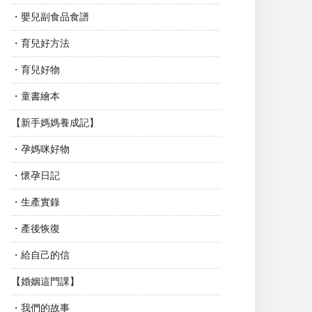
・嬰兒副食品食譜
・育兒好方法
・育兒好物
・童書繪本
【新手媽媽養成記】
・孕媽咪好物
・懷孕日記
・生產實錄
・產後恢復
・給自己的信
【婚姻這門課】
・我們的故事