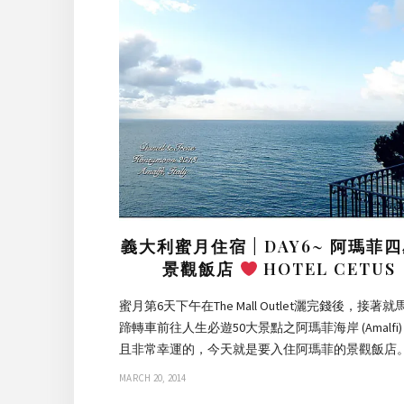
義大利蜜月住宿 | DAY6~ 阿瑪菲
景觀飯店
HOTEL CETUS
蜜月第6天下午在The Mall Outlet灑完錢後，接著
蹄轉車前往人生必遊50大景點之阿瑪菲海岸 (Amalfi
且非常幸運的，今天就是要入住阿瑪菲的景觀飯店。
MARCH 20, 2014