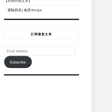
【其他分類文章】
・實驗廚房 | 食譜 Recipe
訂閱最新文章
Subscribe