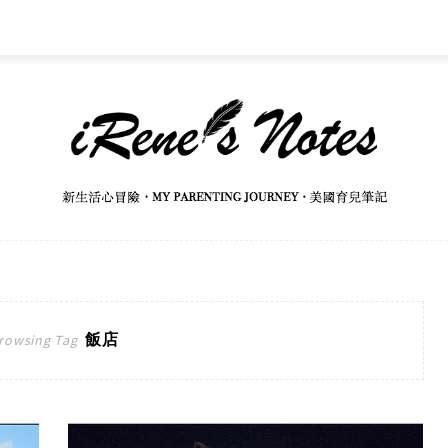
飯店
rowsing Tag