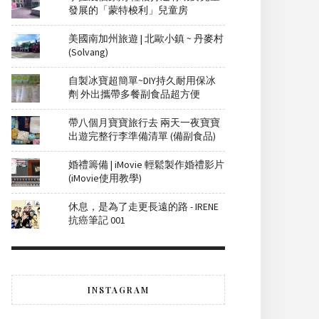
發展的「蒙特梭利」兒童房
美國南加州旅遊 | 北歐小鎮 ~ 丹麥村
(Solvang)
自製冰寶超簡單~DIY持久耐用保冰
劑 外出攜帶多餐副食品超方便
帶八個月寶寶旅行去 兩天一夜寶寶
出遊完整行李準備清單 (備副食品)
婚禮籌備 | iMovie 輕鬆製作婚禮影片
(iMovie使用教學)
休息，是為了走更長遠的路 - IRENE
抗癌筆記 001
INSTAGRAM