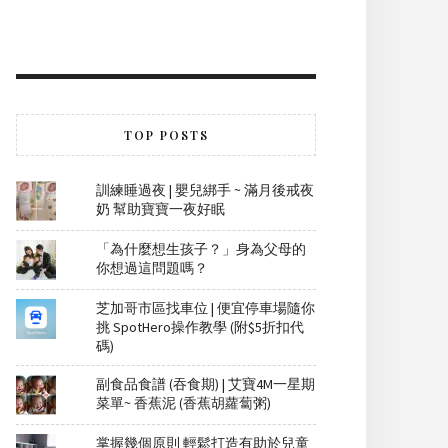
TOP POSTS
訓練睡過夜 | 嬰兒綁手 ~ 滿月後戒夜
奶 幫助寶寶一夜好眠
「為什麼想生孩子？」身為父母的
你想過這問題嗎？
芝加哥市區找車位 | 便宜停車場隨你
挑 SpotHero操作教學 (附$5折扣代
碼)
副食品食譜 (吞食期) | 艾寶4M一星期
菜單~ 香蕉泥 (香蕉胡蘿蔔粥)
掌握幾個原則 輕鬆打造有助於兒童