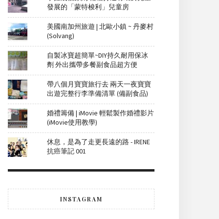
發展的「蒙特梭利」兒童房
美國南加州旅遊 | 北歐小鎮 ~ 丹麥村
(Solvang)
自製冰寶超簡單~DIY持久耐用保冰
劑 外出攜帶多餐副食品超方便
帶八個月寶寶旅行去 兩天一夜寶寶
出遊完整行李準備清單 (備副食品)
婚禮籌備 | iMovie 輕鬆製作婚禮影片
(iMovie使用教學)
休息，是為了走更長遠的路 - IRENE
抗癌筆記 001
INSTAGRAM