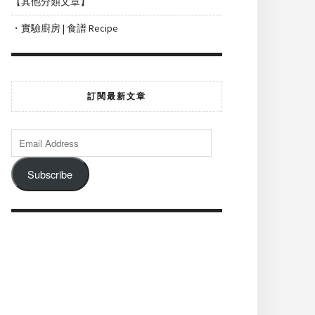
【其他分類文章】
・實驗廚房 | 食譜 Recipe
訂閱最新文章
Subscribe