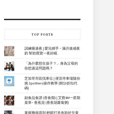
TOP POSTS
訓練睡過夜 | 嬰兒綁手 ~ 滿月後戒夜
奶 幫助寶寶一夜好眠
「為什麼想生孩子？」身為父母的
你想過這問題嗎？
芝加哥市區找車位 | 便宜停車場隨你
挑 SpotHero操作教學 (附$5折扣代
碼)
副食品食譜 (吞食期) | 艾寶4M一星期
菜單~ 香蕉泥 (香蕉胡蘿蔔粥)
掌握幾個原則 輕鬆打造有助於兒童