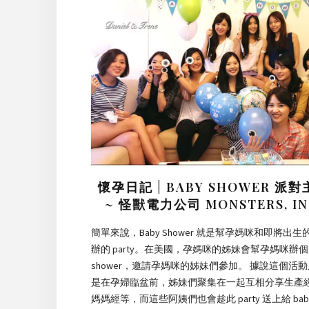
懷孕日記 | BABY SHOWER 派
~ 怪獸電力公司 MONSTERS, IN
簡單來說，Baby Shower 就是幫孕媽咪和即將出生
辦的 party。在美國，孕媽咪的姊妹會幫孕媽咪辦個 b
shower，邀請孕媽咪的姊妹們參加。 據說這個活
是在孕婦臨盆前，姊妹們聚集在一起互相分享生產
媽媽經等，而這些阿姨們也會趁此 party 送上給 bab