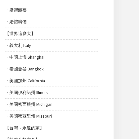
・婚禮囍宴
・婚禮籌備
【世界這麼大】
・義大利 Italy
・中國上海 Shanghai
・泰國曼谷 Bangkok
・美國加州 California
・美國伊利諾州 Illinois
・美國密西根州 Michigan
・美國密蘇里州 Missouri
【台灣～永遠的家】