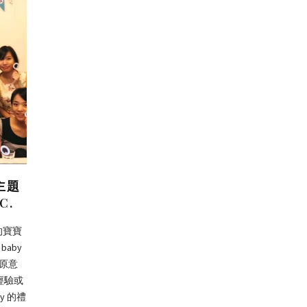
對主題
C.
的寶寶
aby
動原意
經驗或
y 的禮