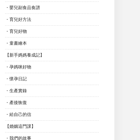
・嬰兒副食品食譜
・育兒好方法
・育兒好物
・童書繪本
【新手媽媽養成記】
・孕媽咪好物
・懷孕日記
・生產實錄
・產後恢復
・給自己的信
【婚姻這門課】
・我們的故事