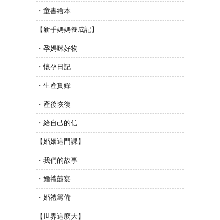
・童書繪本
【新手媽媽養成記】
・孕媽咪好物
・懷孕日記
・生產實錄
・產後恢復
・給自己的信
【婚姻這門課】
・我們的故事
・婚禮囍宴
・婚禮籌備
【世界這麼大】