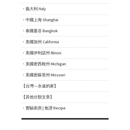
・義大利 Italy
・中國上海 Shanghai
・泰國曼谷 Bangkok
・美國加州 California
・美國伊利諾州 Illinois
・美國密西根州 Michigan
・美國密蘇里州 Missouri
【台灣～永遠的家】
【其他分類文章】
・實驗廚房 | 食譜 Recipe