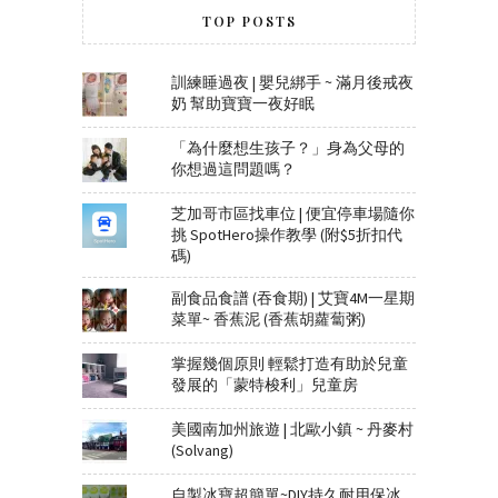
TOP POSTS
訓練睡過夜 | 嬰兒綁手 ~ 滿月後戒夜
奶 幫助寶寶一夜好眠
「為什麼想生孩子？」身為父母的
你想過這問題嗎？
芝加哥市區找車位 | 便宜停車場隨你
挑 SpotHero操作教學 (附$5折扣代
碼)
副食品食譜 (吞食期) | 艾寶4M一星期
菜單~ 香蕉泥 (香蕉胡蘿蔔粥)
掌握幾個原則 輕鬆打造有助於兒童
發展的「蒙特梭利」兒童房
美國南加州旅遊 | 北歐小鎮 ~ 丹麥村
(Solvang)
自製冰寶超簡單~DIY持久耐用保冰