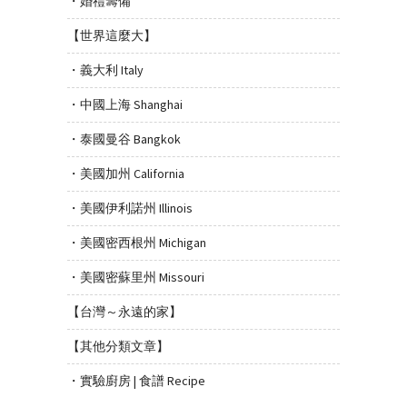
・婚禮籌備
【世界這麼大】
・義大利 Italy
・中國上海 Shanghai
・泰國曼谷 Bangkok
・美國加州 California
・美國伊利諾州 Illinois
・美國密西根州 Michigan
・美國密蘇里州 Missouri
【台灣～永遠的家】
【其他分類文章】
・實驗廚房 | 食譜 Recipe