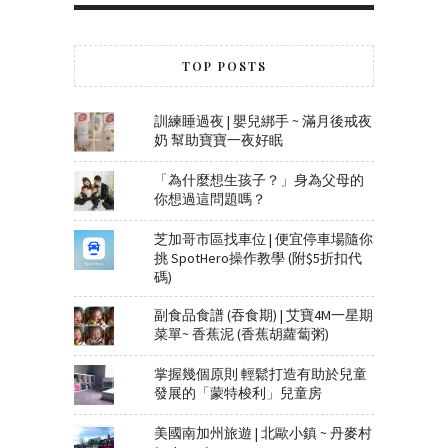
TOP POSTS
訓練睡過夜 | 嬰兒綁手 ~ 滿月後戒夜
奶 幫助寶寶一夜好眠
「為什麼想生孩子？」身為父母的
你想過這問題嗎？
芝加哥市區找車位 | 便宜停車場隨你
挑 SpotHero操作教學 (附$5折扣代
碼)
副食品食譜 (吞食期) | 艾寶4M一星期
菜單~ 香蕉泥 (香蕉胡蘿蔔粥)
掌握幾個原則 輕鬆打造有助於兒童
發展的「蒙特梭利」兒童房
美國南加州旅遊 | 北歐小鎮 ~ 丹麥村