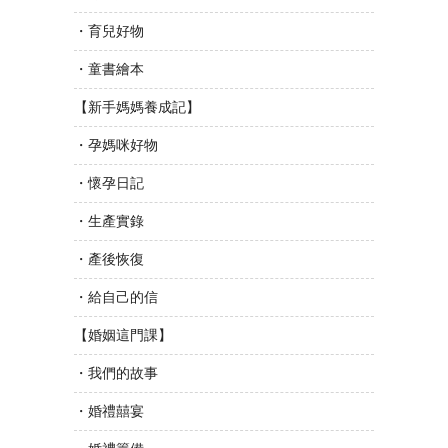
・育兒好物
・童書繪本
【新手媽媽養成記】
・孕媽咪好物
・懷孕日記
・生產實錄
・產後恢復
・給自己的信
【婚姻這門課】
・我們的故事
・婚禮囍宴