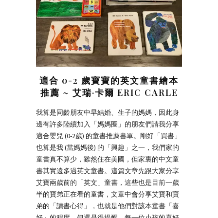
適合 0-2 歲寶寶的英文童書繪本
推薦 ~ 艾瑞·卡爾 ERIC CARLE
我算是同齡朋友中早結婚、生子的媽媽，因此身
邊有許多陸續加入「媽媽圈」的朋友們請我分享
適合嬰兒 (0-2歲) 的童書推薦書單。剛好「買書」
也算是我 (當媽媽後) 的「興趣」之一，我們家的
童書真不算少，雖然住在美國，但家裏的中文童
書其實遠多過英文童書。這篇文章先跟大家分享
艾寶兩歲前的「英文」童書，這些也是目前一歲
半的寶弟正在看的童書，文章中會分享艾寶和寶
弟的「讀書心得」，也就是他們對該本童書「喜
好」的程度。但還是得提醒，每一位小孩的喜好