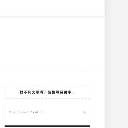
找不到文章嗎? 請搜尋關鍵字…