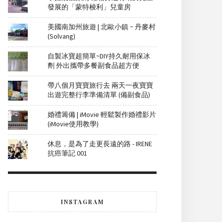
發展的「蒙特梭利」兒童房
美國南加州旅遊 | 北歐小鎮 ~ 丹麥村
(Solvang)
自製冰寶超簡單~DIY持久耐用保冰
劑 外出攜帶多餐副食品超方便
帶八個月寶寶旅行去 兩天一夜寶寶
出遊完整行李準備清單 (備副食品)
婚禮籌備 | iMovie 輕鬆製作婚禮影片
(iMovie使用教學)
休息，是為了走更長遠的路 - IRENE
抗癌筆記 001
INSTAGRAM