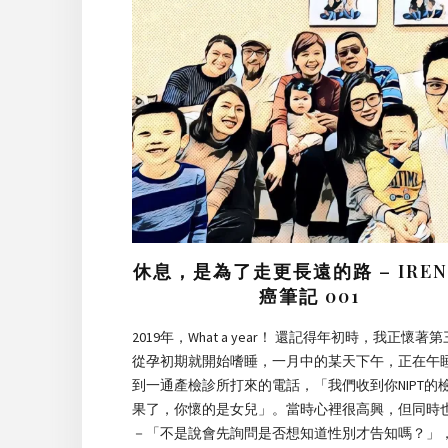
休息，是為了走更長遠的路 – IREN
癌筆記 001
2019年，What a year！ 還記得年初時，我正懷著
從孕初期就開始嗜睡，一月中的某天下午，正在午
到一通產檢診所打來的電話，「我們收到你NIPT的
果了，你懷的是女兒」。當時心裡很高興，但同時
－「不是說會先詢問是否想知道性別才告知嗎？」