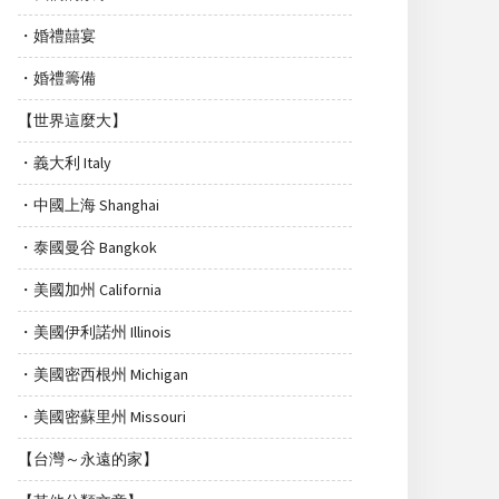
・婚禮囍宴
・婚禮籌備
【世界這麼大】
・義大利 Italy
・中國上海 Shanghai
・泰國曼谷 Bangkok
・美國加州 California
・美國伊利諾州 Illinois
・美國密西根州 Michigan
・美國密蘇里州 Missouri
【台灣～永遠的家】