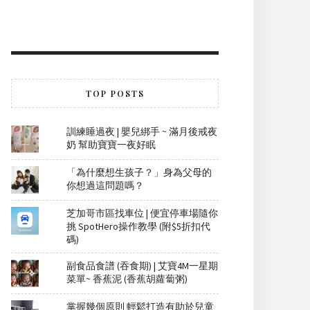
TOP POSTS
訓練睡過夜 | 嬰兒綁手 ~ 滿月後戒夜
奶 幫助寶寶一夜好眠
「為什麼想生孩子？」身為父母的
你想過這問題嗎？
芝加哥市區找車位 | 便宜停車場隨你
挑 SpotHero操作教學 (附$5折扣代
碼)
副食品食譜 (吞食期) | 艾寶4M一星期
菜單~ 香蕉泥 (香蕉胡蘿蔔粥)
掌握幾個原則 輕鬆打造有助於兒童