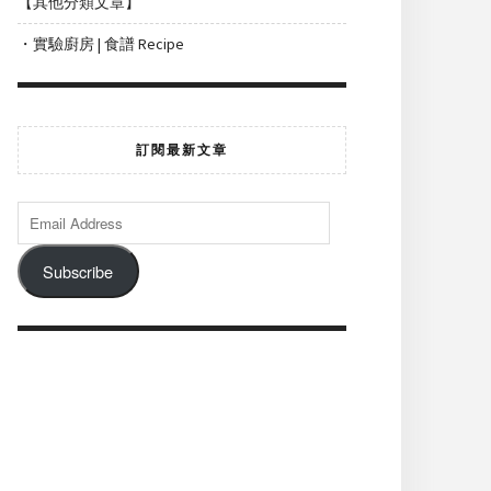
【其他分類文章】
・實驗廚房 | 食譜 Recipe
訂閱最新文章
Subscribe