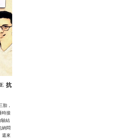
E 抗
第三胎，
睡時接
檢驗結
也納悶
，還來