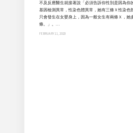
不及反應醫生就接著說「必須告訴你性別是因為你
基因檢測異常，性染色體異常，她有三條Ｘ性染色
只會發生在女嬰身上，因為一般女生有兩條Ｘ，她
條。」。…
FEBRUARY 11, 2020