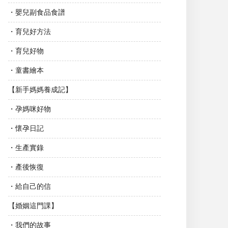
・嬰兒副食品食譜
・育兒好方法
・育兒好物
・童書繪本
【新手媽媽養成記】
・孕媽咪好物
・懷孕日記
・生產實錄
・產後恢復
・給自己的信
【婚姻這門課】
・我們的故事