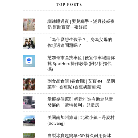
TOP POSTS
訓練睡過夜 | 嬰兒綁手 ~ 滿月後戒夜
奶 幫助寶寶一夜好眠
「為什麼想生孩子？」身為父母的
你想過這問題嗎？
芝加哥市區找車位 | 便宜停車場隨你
挑 SpotHero操作教學 (附$5折扣代
碼)
副食品食譜 (吞食期) | 艾寶4M一星期
菜單~ 香蕉泥 (香蕉胡蘿蔔粥)
掌握幾個原則 輕鬆打造有助於兒童
發展的「蒙特梭利」兒童房
美國南加州旅遊 | 北歐小鎮 ~ 丹麥村
(Solvang)
自製冰寶超簡單~DIY持久耐用保冰