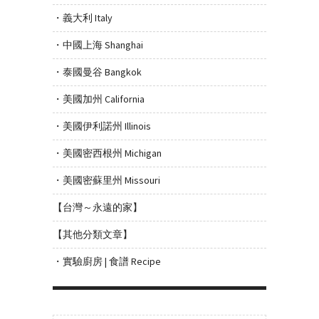
・義大利 Italy
・中國上海 Shanghai
・泰國曼谷 Bangkok
・美國加州 California
・美國伊利諾州 Illinois
・美國密西根州 Michigan
・美國密蘇里州 Missouri
【台灣～永遠的家】
【其他分類文章】
・實驗廚房 | 食譜 Recipe