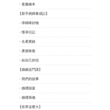
・童書繪本
【新手媽媽養成記】
・孕媽咪好物
・懷孕日記
・生產實錄
・產後恢復
・給自己的信
【婚姻這門課】
・我們的故事
・婚禮囍宴
・婚禮籌備
【世界這麼大】