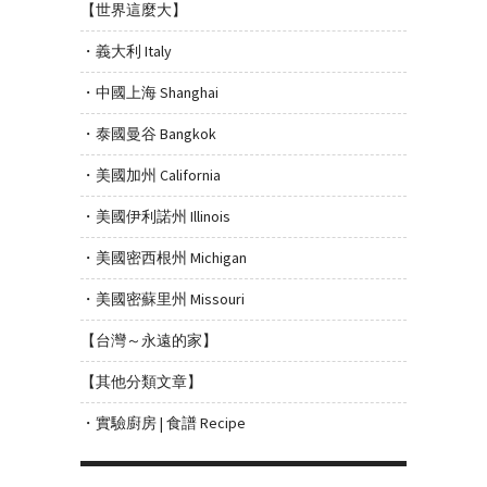
【世界這麼大】
・義大利 Italy
・中國上海 Shanghai
・泰國曼谷 Bangkok
・美國加州 California
・美國伊利諾州 Illinois
・美國密西根州 Michigan
・美國密蘇里州 Missouri
【台灣～永遠的家】
【其他分類文章】
・實驗廚房 | 食譜 Recipe