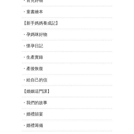
・育兒好物
・童書繪本
【新手媽媽養成記】
・孕媽咪好物
・懷孕日記
・生產實錄
・產後恢復
・給自己的信
【婚姻這門課】
・我們的故事
・婚禮囍宴
・婚禮籌備