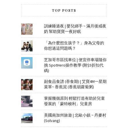
TOP POSTS
訓練睡過夜 | 嬰兒綁手 ~ 滿月後戒夜
奶 幫助寶寶一夜好眠
「為什麼想生孩子？」身為父母的
你想過這問題嗎？
芝加哥市區找車位 | 便宜停車場隨你
挑 SpotHero操作教學 (附$5折扣代
碼)
副食品食譜 (吞食期) | 艾寶4M一星期
菜單~ 香蕉泥 (香蕉胡蘿蔔粥)
掌握幾個原則 輕鬆打造有助於兒童
發展的「蒙特梭利」兒童房
美國南加州旅遊 | 北歐小鎮 ~ 丹麥村
(Solvang)