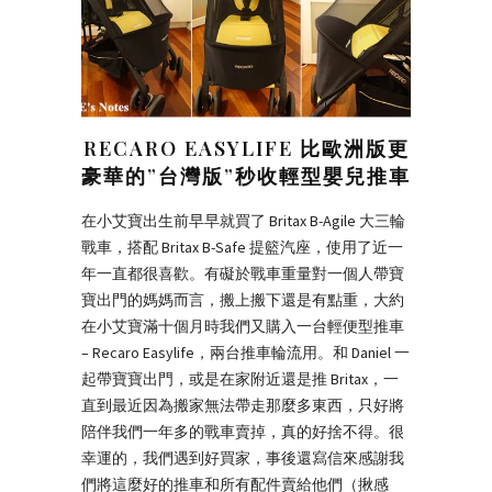
RECARO EASYLIFE 比歐洲版更
豪華的”台灣版”秒收輕型嬰兒推車
在小艾寶出生前早早就買了 Britax B-Agile 大三輪
戰車，搭配 Britax B-Safe 提籃汽座，使用了近一
年一直都很喜歡。有礙於戰車重量對一個人帶寶
寶出門的媽媽而言，搬上搬下還是有點重，大約
在小艾寶滿十個月時我們又購入一台輕便型推車
– Recaro Easylife，兩台推車輪流用。和 Daniel 一
起帶寶寶出門，或是在家附近還是推 Britax，一
直到最近因為搬家無法帶走那麼多東西，只好將
陪伴我們一年多的戰車賣掉，真的好捨不得。很
幸運的，我們遇到好買家，事後還寫信來感謝我
們將這麼好的推車和所有配件賣給他們（揪感