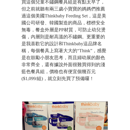
買這個兒童不鏽鋼餐具組是有點太早了，
但之前就聽有兩三歲小寶寶的媽媽們推薦
過這個美國Thinkbaby Feeding Set，這是美
國公司研發、韓國製造的商品，標榜安全
無毒，餐盒外層是PP材質，可防止幼兒燙
傷，內層則是耐高溫的不鏽鋼。更重要的
是我喜歡它的設計和Thinkbaby這品牌名
稱，每個餐具上寫著大大的“Think”，感覺
是在鼓勵小朋友思考，而且婦幼展的顏色
非常齊全，還有據說外面很難買得到的淺
藍色餐具組，價格也有便宜個幾百元
($1,099/組)，就立刻先買了預備囉！