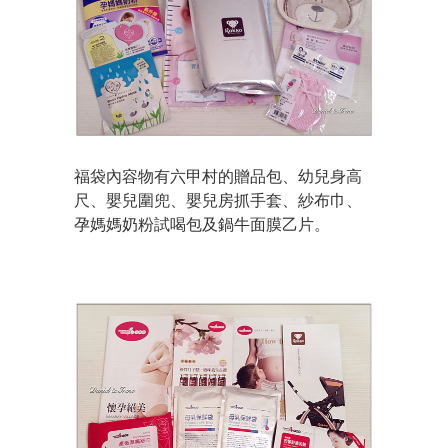
福袋內容物有六甲村的贈品包、幼兒身高
尺、嬰兒圍兜、嬰兒房抓手套、紗布巾、
孕媽媽奶粉試喝包及鍋牛面膜乙片。