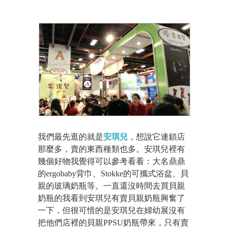
我們最先逛的就是
安琪兒
，想說它連鎖店
那麼多，賣的東西種類也多。安琪兒裡有
幾個好物我覺得可以參考看看：大名鼎鼎
的ergobaby背巾、Stokke的可攜式浴盆、貝
親的玻璃奶瓶等。一直還沒時間去買貝親
奶瓶的我看到安琪兒有賣貝親奶瓶興奮了
一下，但很可惜的是安琪兒在婦幼展沒有
把他們店裡的貝親PPSU奶瓶帶來，只有賣