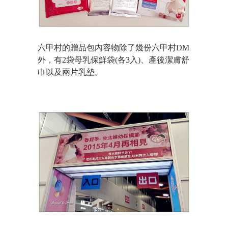
六甲村的贈品包內容物除了幾份六甲村DM
外，有2袋母乳保鮮袋(各3入)、產後潔膚舒
巾以及兩片乳墊。