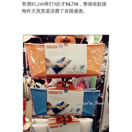
售價$5,240再打9折才
$4,716
，整個有點後
悔昨天買貴還浪費了首購優惠。