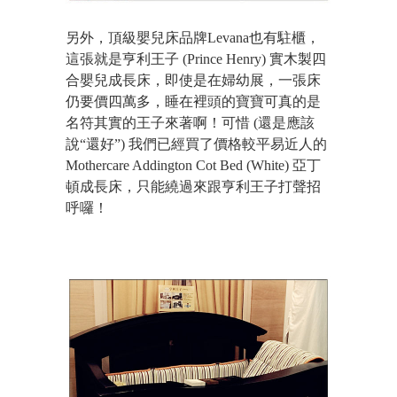
另外，頂級嬰兒床品牌Levana也有駐櫃，
這張就是亨利王子 (Prince Henry) 實木製四
合嬰兒成長床，即使是在婦幼展，一張床
仍要價四萬多，睡在裡頭的寶寶可真的是
名符其實的王子來著啊！可惜 (還是應該
說“還好”)
我們已經買了價格較平易近人的
Mothercare Addington Cot Bed (White) 亞丁
頓成長床，只能繞過來跟亨利王子打聲招
呼囉！