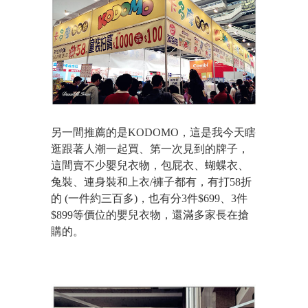
另一間推薦的是KODOMO，這是我今天瞎
逛跟著人潮一起買
、
第一次見到的牌子，
這間賣不少嬰兒衣物，包屁衣、蝴蝶衣、
兔裝、連身裝和上衣/褲子都有，有打58折
的 (一件約三百多)，也有分3件$699、3件
$899等價位的嬰兒衣物，還滿多家長在搶
購的。