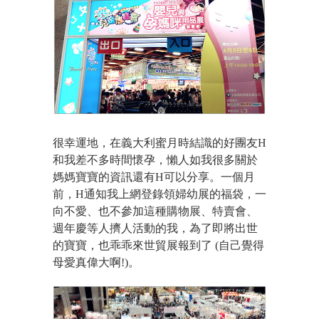
很幸運地，在義大利蜜月時結識的好團友H
和我差不多時間懷孕，懶人如我很多關於
媽媽寶寶的資訊還有H可以分享。一個月
前，H通知我上網登錄領婦幼展的福袋，一
向不愛、也不參加這種購物展、特賣會、
週年慶等人擠人活動的我，為了即將出世
的寶寶，也乖乖來世貿展報到了 (自己覺得
母愛真偉大啊!)。