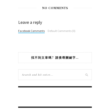
NO COMMENTS
Leave a reply
Facebook Comments
Default Comments (0)
找不到文章嗎? 請搜尋關鍵字…