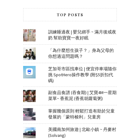
TOP POSTS
訓練睡過夜 | 嬰兒綁手 ~ 滿月後戒夜
奶 幫助寶寶一夜好眠
「為什麼想生孩子？」身為父母的
你想過這問題嗎？
芝加哥市區找車位 | 便宜停車場隨你
挑 SpotHero操作教學 (附$5折扣代
碼)
副食品食譜 (吞食期) | 艾寶4M一星期
菜單~ 香蕉泥 (香蕉胡蘿蔔粥)
掌握幾個原則 輕鬆打造有助於兒童
發展的「蒙特梭利」兒童房
美國南加州旅遊 | 北歐小鎮 ~ 丹麥村
(Solvang)