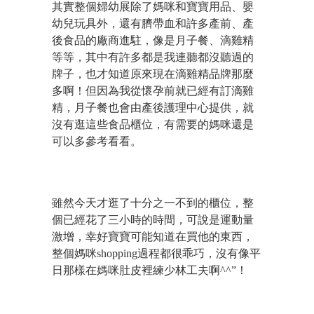
其實整個婦幼展除了媽咪和寶寶用品、嬰
幼兒玩具外，還有臍帶血和許多產前、產
後食品的廠商進駐，像是月子餐、滴雞精
等等，其中有許多都是我連聽都沒聽過的
牌子，也才知道原來現在滴雞精品牌那麼
多啊！但因為我從懷孕前就已經有訂滴雞
精，月子餐也會由產後護理中心提供，就
沒有逛這些食品櫃位，有需要的媽咪還是
可以多參考看看。
雖然今天才逛了十分之一不到的櫃位，整
個已經花了三小時的時間，可說是運動量
激增，幸好寶寶可能知道在買他的東西，
整個媽咪shopping過程都很乖巧，沒有像平
日那樣在媽咪肚皮裡練少林工夫啊^^”！