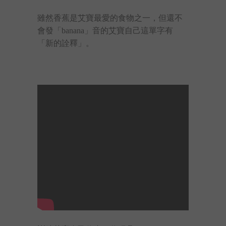
雖然香蕉是艾寶最愛的食物之一，但還不
會發「banana」音的艾寶自己這單字有
「新的詮釋」。