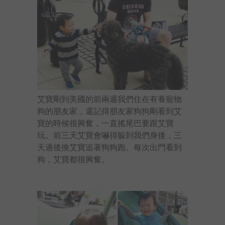
艾寶剛到美國的前兩週我們住在有養寵物
狗的朋友家，還記得朋友家狗狗剛看到艾
寶的時候很興奮，一直搖尾巴要跟艾寶
玩。前三天艾寶會嚇得躲到我們身後，三
天過後換艾寶追著狗狗跑。每次出門看到
狗，艾寶都很興奮。