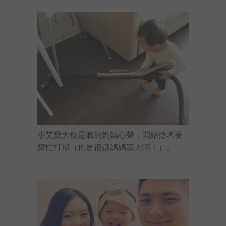
小艾寶大概是聽到媽媽心聲，開始搶著要
幫忙打掃（也是很讓媽媽頭大啊！）。