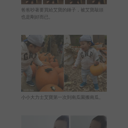
爸爸吵著要買給艾寶的錘子，被艾寶敲頭
也是剛好而已。
小小大力士艾寶第一次到南瓜園搬南瓜。