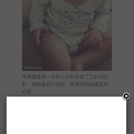
來美國後第一次到小兒科就挨了三針預防
針，雖然是必打的針，寶寶哭媽媽還是好
心疼。