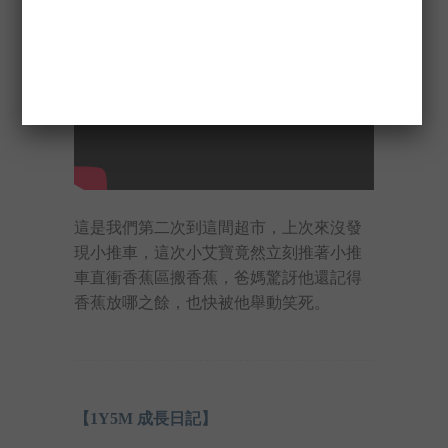
這是我們第二次到這間超市，上次來沒發
現小推車，這次小艾寶竟然立刻推著小推
車直衝香蕉區搬香蕉，爸媽驚訝他還記得
香蕉放哪之餘，也快被他舉動笑死。
【1Y5M 成長日記】