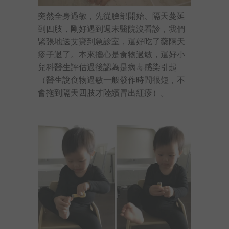
突然全身過敏，先從臉部開始、隔天蔓延
到四肢，剛好遇到週末醫院沒看診，我們
緊張地送艾寶到急診室，還好吃了藥隔天
疹子退了。本來擔心是食物過敏，還好小
兒科醫生評估過後認為是病毒感染引起
（醫生說食物過敏一般發作時間很短，不
會拖到隔天四肢才陸續冒出紅疹）。