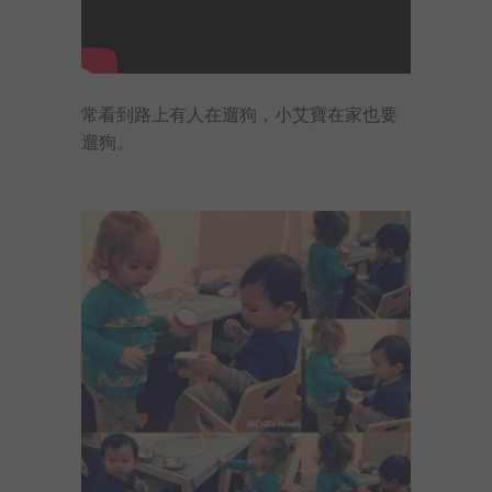
常看到路上有人在遛狗，小艾寶在家也要
遛狗。