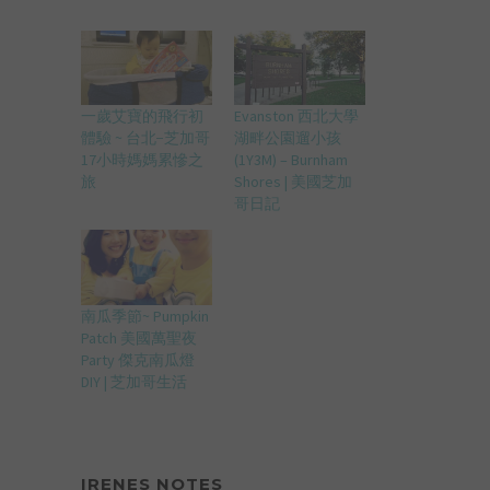
一歲艾寶的飛行初
Evanston 西北大學
體驗 ~ 台北−芝加哥
湖畔公園遛小孩
17小時媽媽累慘之
(1Y3M) – Burnham
旅
Shores | 美國芝加
哥日記
南瓜季節~ Pumpkin
Patch 美國萬聖夜
Party 傑克南瓜燈
DIY | 芝加哥生活
IRENES NOTES