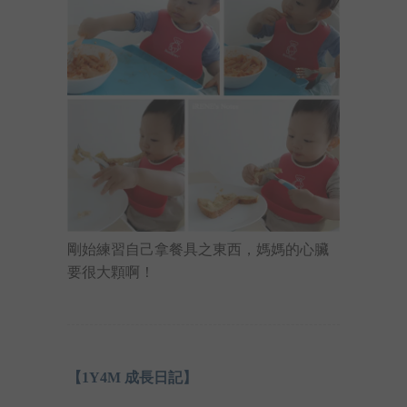
剛始練習自己拿餐具之東西，媽媽的心臟
要很大顆啊！
【1Y4M 成長日記】