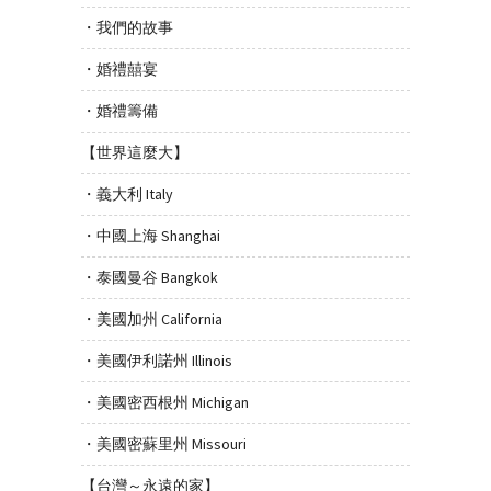
・我們的故事
・婚禮囍宴
・婚禮籌備
【世界這麼大】
・義大利 Italy
・中國上海 Shanghai
・泰國曼谷 Bangkok
・美國加州 California
・美國伊利諾州 Illinois
・美國密西根州 Michigan
・美國密蘇里州 Missouri
【台灣～永遠的家】