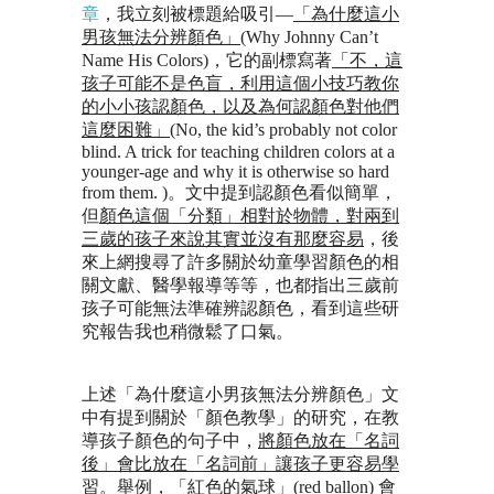
章
，我立刻被標題給吸引—
「為什麼這小
男孩無法分辨顏色」
(Why Johnny Can’t
Name His Colors)，它的副標寫著
「不，這
孩子可能不是色盲，利用這個小技巧教你
的小小孩認顏色，以及為何認顏色對他們
這麼困難」
(No, the kid’s probably not color
blind. A trick for teaching children colors at a
younger-age and why it is otherwise so hard
from them. )。文中提到認顏色看似簡單，
但
顏色這個「分類」相對於物體，對兩到
三歲的孩子來說其實並沒有那麼容易
，後
來上網搜尋了許多關於幼童學習顏色的相
關文獻、醫學報導等等，也都指出三歲前
孩子可能無法準確辨認顏色，看到這些研
究報告我也稍微鬆了口氣。
上述「為什麼這小男孩無法分辨顏色」文
中有提到關於「顏色教學」的研究，在教
導孩子顏色的句子中，
將顏色放在「名詞
後」會比放在「名詞前」讓孩子更容易學
習
。舉例，「紅色的氣球」
(red ballon)
會