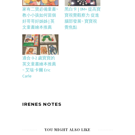
家有二寶必備童書~
黑白卡 | 0M+ 提高寶
教小小孩如何當個
寶視覺觀察力 促進
好哥哥好姊姊 | 英
腦部發展~ 寶寶視
文童書繪本推薦
覺焦點
適合 0-2 歲寶寶的
英文童書繪本推薦
~ 艾瑞·卡爾 Eric
Carle
IRENES NOTES
YOU MIGHT ALSO LIKE