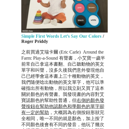
Simple First Words Let’s Say Our Colors
/
Roger Priddy
之前買過艾瑞卡爾 (Eric Carle) Around the
Farm: Play-a-Sound 有聲書，小艾寶一歲半
前常自己拿這本書翻、自己聽動物的英文
單字和叫聲，沒多久後我們意外發現他自
己已經學會這本書上三十種動物的英文，
我們隨便唸出動物的英文單字，他可以準
確指出所有動物
，所以我立刻又買了這本
關於顏色的有聲書。我發現書的內容對艾
寶認顏色的幫助性普通，但
右側的顏色發
聲按鈕在幫助他認顏色和學顏色的單字卻
有一定的幫助
，大概因為右側按鈕形狀完
全相同，唯一不同的就是顏色，加上按了
不同顏色後會有不同的發音，他玩了幾次