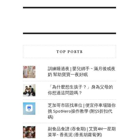
TOP POSTS
訓練睡過夜 | 嬰兒綁手 ~ 滿月後戒夜
奶 幫助寶寶一夜好眠
「為什麼想生孩子？」身為父母的
你想過這問題嗎？
芝加哥市區找車位 | 便宜停車場隨你
挑 SpotHero操作教學 (附$5折扣代
碼)
副食品食譜 (吞食期) | 艾寶4M一星期
菜單~ 香蕉泥 (香蕉胡蘿蔔粥)