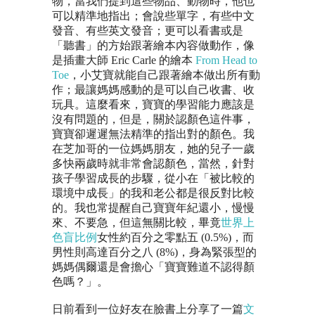
物，當我們提到這些物品、動物時，他也
可以精準地指出；會說些單字，有些中文
發音、有些英文發音；更可以看書或是
「聽書」的方始跟著繪本內容做動作，像
是插畫大師 Eric Carle 的繪本
From Head to
Toe
，小艾寶就能自己跟著繪本做出所有動
作；最讓媽媽感動的是可以自己收書、收
玩具。這麼看來，寶寶的學習能力應該是
沒有問題的，但是，關於認顏色這件事，
寶寶卻遲遲無法精準的指出對的顏色。我
在芝加哥的一位媽媽朋友，她的兒子一歲
多快兩歲時就非常會認顏色，當然，針對
孩子學習成長的步驟，從小在「被比較的
環境中成長」的我和老公都是很反對比較
的。我也常提醒自己寶寶年紀還小，慢慢
來、不要急，但這無關比較，畢竟
世界上
色盲比例
女性約百分之零點五 (0.5%)，而
男性則高達百分之八 (8%)，身為緊張型的
媽媽偶爾還是會擔心「寶寶難道不認得顏
色嗎？」。
日前看到一位好友在臉書上分享了一篇
文