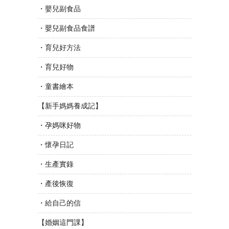
・嬰兒副食品
・嬰兒副食品食譜
・育兒好方法
・育兒好物
・童書繪本
【新手媽媽養成記】
・孕媽咪好物
・懷孕日記
・生產實錄
・產後恢復
・給自己的信
【婚姻這門課】