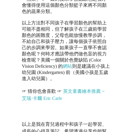
會懂得使用這個顏色分類籃子來將不同顏
色的蔬果分類。
以上方法對不同孩子在學習顏色的幫助上
可能不盡相同，但了解孩子在三歲前學習
顏色的困難度，父母也能放慢教學步調，
不給自己和孩子壓力，讓每個孩子依照自
己的步調來學習。如果孩子一直學不會認
顏色呢？何時才應該帶他們做色盲的視力
檢查呢？美國一個關於色覺缺陷 (Color
Vision Deficiency) 的
網站
則是建議在小孩上
幼兒園 (Kindergarten) 前（美國小孩是五歲
進入幼兒園）。
☞ 猜你也會喜歡 ☞
英文童書繪本推薦 ~
艾瑞·卡爾 Eric Carle
以上是我在育兒過程中和孩子一起學習、
成長的心得及筆記，希望透過分享也能幫