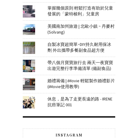
掌握幾個原則 輕鬆打造有助於兒童
發展的「蒙特梭利」兒童房
美國南加州旅遊 | 北歐小鎮 ~ 丹麥村
(Solvang)
自製冰寶超簡單~DIY持久耐用保冰
劑 外出攜帶多餐副食品超方便
帶八個月寶寶旅行去 兩天一夜寶寶
出遊完整行李準備清單 (備副食品)
婚禮籌備 | iMovie 輕鬆製作婚禮影片
(iMovie使用教學)
休息，是為了走更長遠的路 - IRENE
抗癌筆記 001
INSTAGRAM