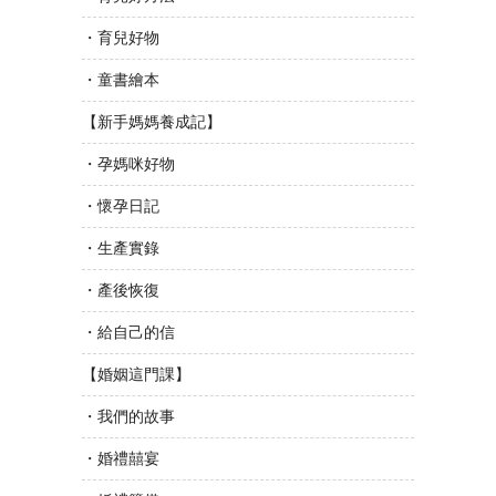
・育兒好物
・童書繪本
【新手媽媽養成記】
・孕媽咪好物
・懷孕日記
・生產實錄
・產後恢復
・給自己的信
【婚姻這門課】
・我們的故事
・婚禮囍宴