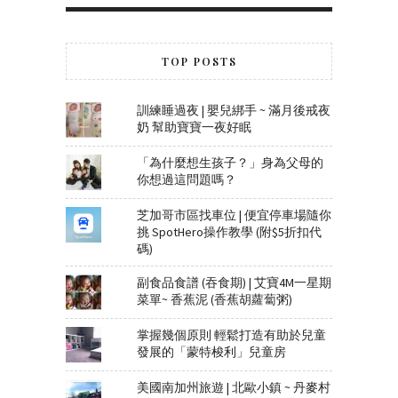
TOP POSTS
訓練睡過夜 | 嬰兒綁手 ~ 滿月後戒夜
奶 幫助寶寶一夜好眠
「為什麼想生孩子？」身為父母的
你想過這問題嗎？
芝加哥市區找車位 | 便宜停車場隨你
挑 SpotHero操作教學 (附$5折扣代
碼)
副食品食譜 (吞食期) | 艾寶4M一星期
菜單~ 香蕉泥 (香蕉胡蘿蔔粥)
掌握幾個原則 輕鬆打造有助於兒童
發展的「蒙特梭利」兒童房
美國南加州旅遊 | 北歐小鎮 ~ 丹麥村