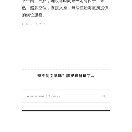
下午兩、三點，她說這時間來一定有位子。果
然，超多空位，直接入座，無法體驗海底撈提供
的候位服務。…
AUGUST 15, 2015
找不到文章嗎? 請搜尋關鍵字…