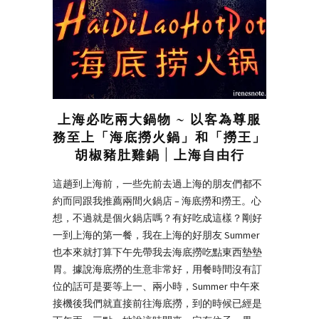
上海必吃兩大鍋物 ~ 以客為尊服
務至上「海底撈火鍋」和「撈王」
胡椒豬肚雞鍋 | 上海自由行
這趟到上海前，一些先前去過上海的朋友們都不
約而同跟我推薦兩間火鍋店 – 海底撈和撈王。心
想，不過就是個火鍋店嗎？有好吃成這樣？剛好
一到上海的第一餐，我在上海的好朋友 Summer
也本來就打算下午先帶我去海底撈吃點東西墊墊
胃。據說海底撈的生意非常好，用餐時間沒有訂
位的話可是要等上一、兩小時，Summer 中午來
接機後我們就直接前往海底撈，到的時候已經是