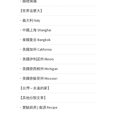
・婚禮籌備
【世界這麼大】
・義大利 Italy
・中國上海 Shanghai
・泰國曼谷 Bangkok
・美國加州 California
・美國伊利諾州 Illinois
・美國密西根州 Michigan
・美國密蘇里州 Missouri
【台灣～永遠的家】
【其他分類文章】
・實驗廚房 | 食譜 Recipe