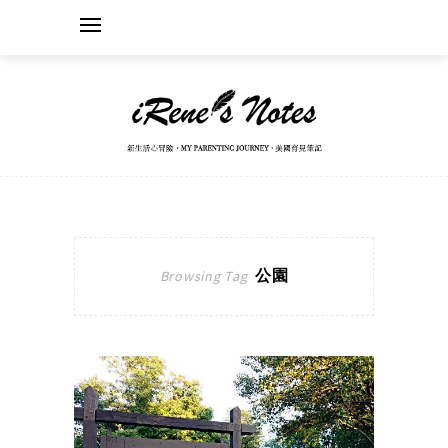
公園
Browsing Tag