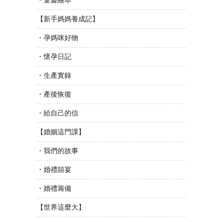
【新手媽媽養成記】
・孕媽咪好物
・懷孕日記
・生產實錄
・產後恢復
・給自己的信
【婚姻這門課】
・我們的故事
・婚禮囍宴
・婚禮籌備
【世界這麼大】