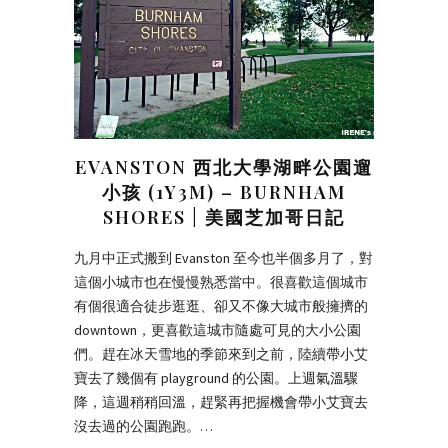
EVANSTON 西北大學湖畔公園遛
小孩 (1Y3M) – BURNHAM
SHORES | 美國芝加哥日記
九月中正式搬到 Evanston 至今也半個多月了，對
這個小城市也在慢慢熟悉當中。很喜歡這個城市
有個很適合徒步逛逛、卻又不像大城市般擁擠的
downtown，更喜歡這城市隨處可見的大小公園
們。趕在冰天雪地的季節來到之前，陸續帶小艾
寶去了幾個有 playground 的公園。上週氣溫驟
降，這週稍稍回溫，趕緊再把握機會帶小艾寶去
沒去過的公園跑跑。…