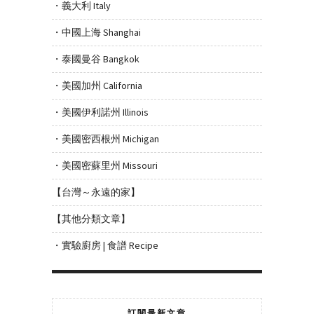
・義大利 Italy
・中國上海 Shanghai
・泰國曼谷 Bangkok
・美國加州 California
・美國伊利諾州 Illinois
・美國密西根州 Michigan
・美國密蘇里州 Missouri
【台灣～永遠的家】
【其他分類文章】
・實驗廚房 | 食譜 Recipe
訂閱最新文章