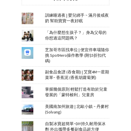
訓練睡過夜 | 嬰兒綁手 ~ 滿月後戒夜
奶 幫助寶寶一夜好眠
「為什麼想生孩子？」身為父母的
你想過這問題嗎？
芝加哥市區找車位 | 便宜停車場隨你
挑 SpotHero操作教學 (附$5折扣代
碼)
副食品食譜 (吞食期) | 艾寶4M一星期
菜單~ 香蕉泥 (香蕉胡蘿蔔粥)
掌握幾個原則 輕鬆打造有助於兒童
發展的「蒙特梭利」兒童房
美國南加州旅遊 | 北歐小鎮 ~ 丹麥村
(Solvang)
自製冰寶超簡單~DIY持久耐用保冰
劑 外出攜帶多餐副食品超方便