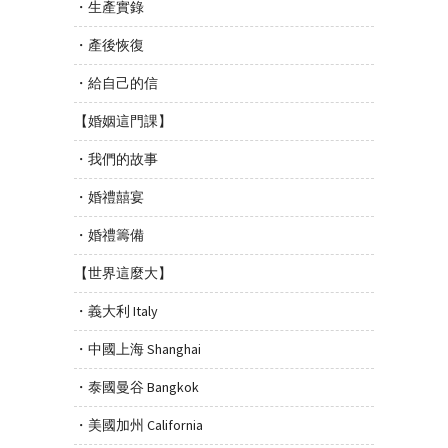
・生產實錄
・產後恢復
・給自己的信
【婚姻這門課】
・我們的故事
・婚禮囍宴
・婚禮籌備
【世界這麼大】
・義大利 Italy
・中國上海 Shanghai
・泰國曼谷 Bangkok
・美國加州 California