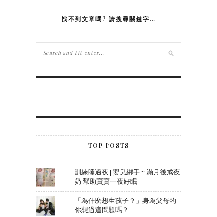
找不到文章嗎? 請搜尋關鍵字…
TOP POSTS
訓練睡過夜 | 嬰兒綁手 ~ 滿月後戒夜
奶 幫助寶寶一夜好眠
「為什麼想生孩子？」身為父母的
你想過這問題嗎？