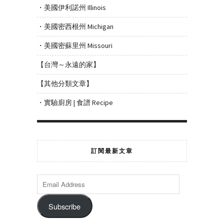
・美國伊利諾州 Illinois
・美國密西根州 Michigan
・美國密蘇里州 Missouri
【台灣～永遠的家】
【其他分類文章】
・實驗廚房 | 食譜 Recipe
訂閱最新文章
Subscribe