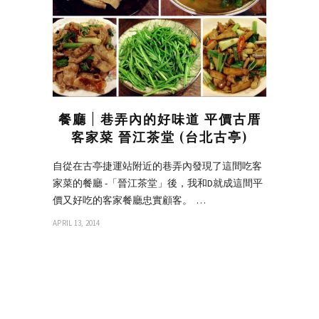
餐廳 | 巷弄內的好味道 平價古厝
客家菜 晉江茶堂 (台北古亭)
自從在古亭捷運站附近的巷弄內發現了這間吃客
家菜的餐廳 -「晉江茶堂」後，我和D就成這間平
價又好吃的客家餐廳忠實顧客。 …
APRIL 13, 2014