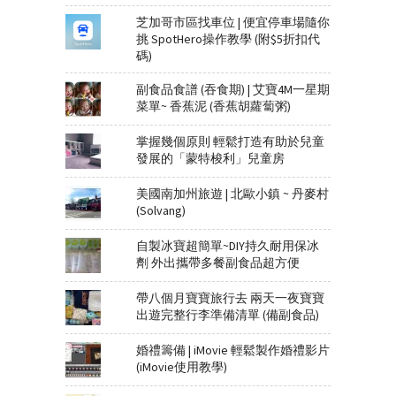
芝加哥市區找車位 | 便宜停車場隨你
挑 SpotHero操作教學 (附$5折扣代
碼)
副食品食譜 (吞食期) | 艾寶4M一星期
菜單~ 香蕉泥 (香蕉胡蘿蔔粥)
掌握幾個原則 輕鬆打造有助於兒童
發展的「蒙特梭利」兒童房
美國南加州旅遊 | 北歐小鎮 ~ 丹麥村
(Solvang)
自製冰寶超簡單~DIY持久耐用保冰
劑 外出攜帶多餐副食品超方便
帶八個月寶寶旅行去 兩天一夜寶寶
出遊完整行李準備清單 (備副食品)
婚禮籌備 | iMovie 輕鬆製作婚禮影片
(iMovie使用教學)