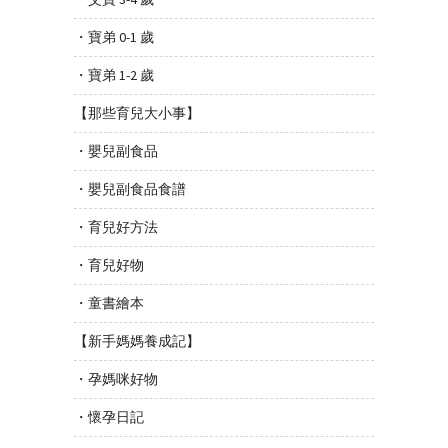
・寶弟 0-1 歲
・寶弟 1-2 歲
【那些育兒大小事】
・嬰兒副食品
・嬰兒副食品食譜
・育兒好方法
・育兒好物
・童書繪本
【新手媽媽養成記】
・孕媽咪好物
・懷孕日記