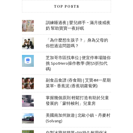
TOP POSTS
訓練睡過夜 | 嬰兒綁手 ~ 滿月後戒夜
奶 幫助寶寶一夜好眠
「為什麼想生孩子？」身為父母的
你想過這問題嗎？
芝加哥市區找車位 | 便宜停車場隨你
挑 SpotHero操作教學 (附$5折扣代
碼)
副食品食譜 (吞食期) | 艾寶4M一星期
菜單~ 香蕉泥 (香蕉胡蘿蔔粥)
掌握幾個原則 輕鬆打造有助於兒童
發展的「蒙特梭利」兒童房
美國南加州旅遊 | 北歐小鎮 ~ 丹麥村
(Solvang)
自製冰寶超簡單~DIY持久耐用保冰