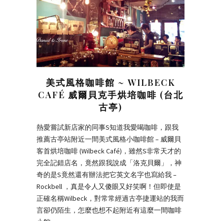
美式風格咖啡館 ~ WILBECK
CAFÉ 威爾貝克手烘培咖啡 (台北
古亭)
熱愛嘗試新店家的同事S知道我愛喝咖啡，跟我
推薦古亭站附近一間美式風格小咖啡館 – 威爾貝
客首烘培咖啡 (Wilbeck Café)，雖然S非常天才的
完全記錯店名，竟然跟我說成「洛克貝爾」，神
奇的是S竟然還有辦法把它英文名字也寫給我 –
Rockbell ，真是令人又傻眼又好笑啊！但即使是
正確名稱Wilbeck，對常常經過古亭捷運站的我而
言卻仍陌生，怎麼也想不起附近有這麼一間咖啡