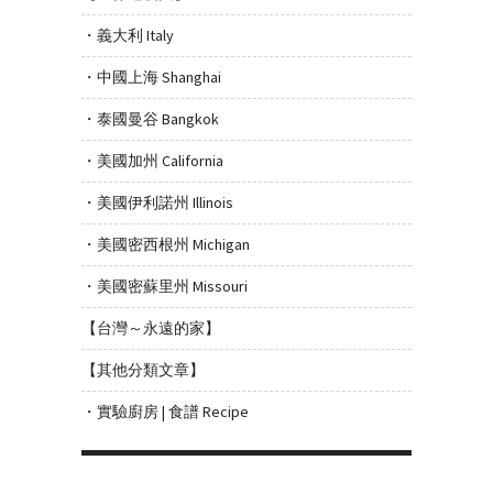
・義大利 Italy
・中國上海 Shanghai
・泰國曼谷 Bangkok
・美國加州 California
・美國伊利諾州 Illinois
・美國密西根州 Michigan
・美國密蘇里州 Missouri
【台灣～永遠的家】
【其他分類文章】
・實驗廚房 | 食譜 Recipe