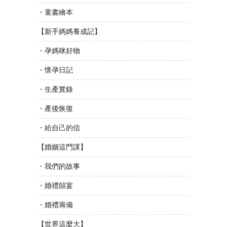
・童書繪本
【新手媽媽養成記】
・孕媽咪好物
・懷孕日記
・生產實錄
・產後恢復
・給自己的信
【婚姻這門課】
・我們的故事
・婚禮囍宴
・婚禮籌備
【世界這麼大】