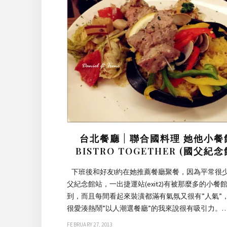
台北餐廳 | 聯合國料理 她他小餐
BISTRO TOGETHER (國父紀念
下班後和好友I約在她推薦餐廳聚餐，因為平常很
父紀念館站，一出捷運站(exit2)有被那麼多的小餐
到，而且每間看起來裝潢都滿有氣氛又很有”人氣”
很愛湊熱鬧”以人潮選餐廳”的我來說很有吸引力。
FEBRUARY 27, 2013