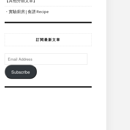
【其他分類文章】
・實驗廚房 | 食譜 Recipe
訂閱最新文章
Subscribe