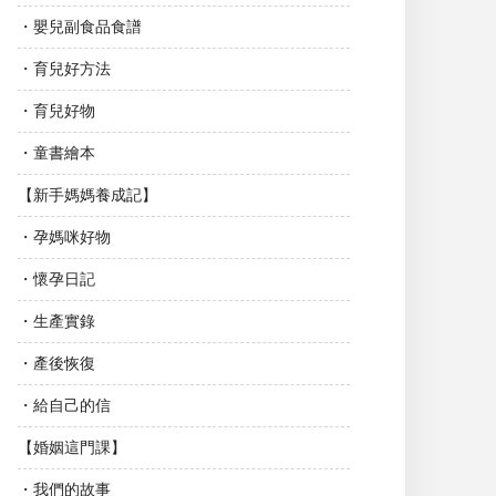
・嬰兒副食品食譜
・育兒好方法
・育兒好物
・童書繪本
【新手媽媽養成記】
・孕媽咪好物
・懷孕日記
・生產實錄
・產後恢復
・給自己的信
【婚姻這門課】
・我們的故事