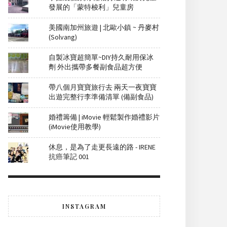
發展的「蒙特梭利」兒童房
美國南加州旅遊 | 北歐小鎮 ~ 丹麥村
(Solvang)
自製冰寶超簡單~DIY持久耐用保冰
劑 外出攜帶多餐副食品超方便
帶八個月寶寶旅行去 兩天一夜寶寶
出遊完整行李準備清單 (備副食品)
婚禮籌備 | iMovie 輕鬆製作婚禮影片
(iMovie使用教學)
休息，是為了走更長遠的路 - IRENE
抗癌筆記 001
INSTAGRAM