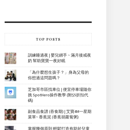
TOP POSTS
訓練睡過夜 | 嬰兒綁手 ~ 滿月後戒夜
奶 幫助寶寶一夜好眠
「為什麼想生孩子？」身為父母的
你想過這問題嗎？
芝加哥市區找車位 | 便宜停車場隨你
挑 SpotHero操作教學 (附$5折扣代
碼)
副食品食譜 (吞食期) | 艾寶4M一星期
菜單~ 香蕉泥 (香蕉胡蘿蔔粥)
掌握幾個原則 輕鬆打造有助於兒童