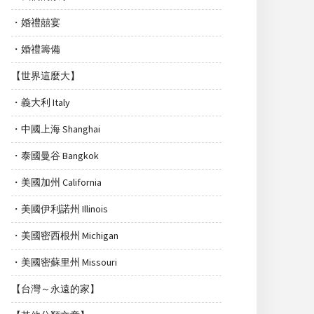
・婚禮囍宴
・婚禮籌備
【世界這麼大】
・義大利 Italy
・中國上海 Shanghai
・泰國曼谷 Bangkok
・美國加州 California
・美國伊利諾州 Illinois
・美國密西根州 Michigan
・美國密蘇里州 Missouri
【台灣～永遠的家】