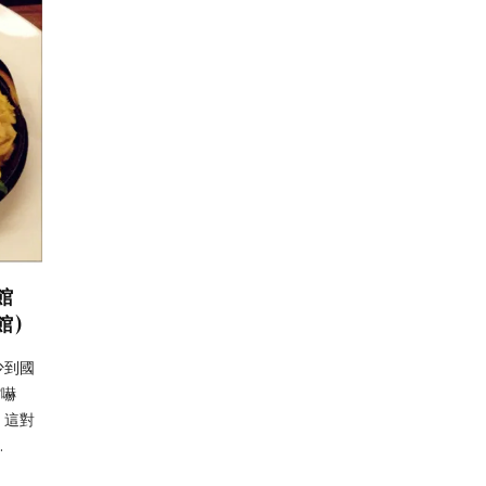
館
館)
少到國
館嚇
，這對
…