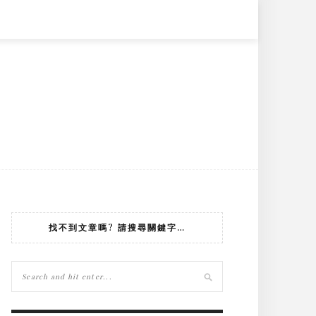
找不到文章嗎? 請搜尋關鍵字…