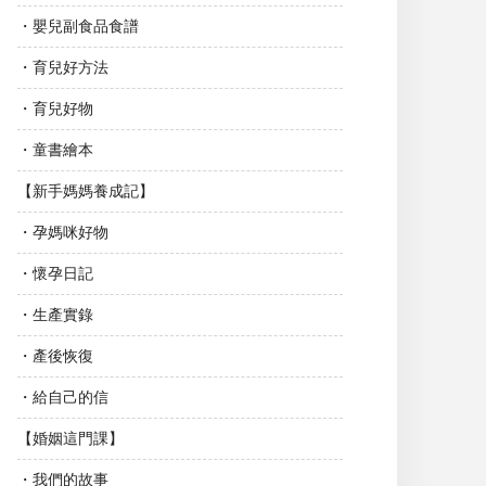
・嬰兒副食品食譜
・育兒好方法
・育兒好物
・童書繪本
【新手媽媽養成記】
・孕媽咪好物
・懷孕日記
・生產實錄
・產後恢復
・給自己的信
【婚姻這門課】
・我們的故事