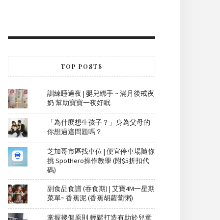
TOP POSTS
訓練睡過夜 | 嬰兒綁手 ~ 滿月後戒夜
奶 幫助寶寶一夜好眠
「為什麼想生孩子？」身為父母的
你想過這問題嗎？
芝加哥市區找車位 | 便宜停車場隨你
挑 SpotHero操作教學 (附$5折扣代
碼)
副食品食譜 (吞食期) | 艾寶4M一星期
菜單~ 香蕉泥 (香蕉胡蘿蔔粥)
掌握幾個原則 輕鬆打造有助於兒童