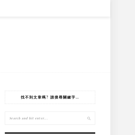
找不到文章嗎? 請搜尋關鍵字…