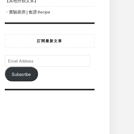
【其他分類文章】
・實驗廚房 | 食譜 Recipe
訂閱最新文章
Subscribe