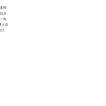
不多時
可以分
，一向
擠人活
到了