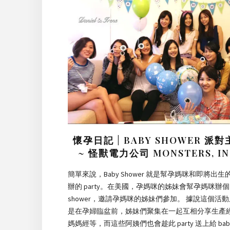
懷孕日記 | BABY SHOWER 派
~ 怪獸電力公司 MONSTERS, IN
簡單來說，Baby Shower 就是幫孕媽咪和即將出生
辦的 party。在美國，孕媽咪的姊妹會幫孕媽咪辦個 b
shower，邀請孕媽咪的姊妹們參加。 據說這個活
是在孕婦臨盆前，姊妹們聚集在一起互相分享生產
媽媽經等，而這些阿姨們也會趁此 party 送上給 bab