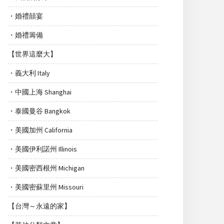
・婚禮囍宴
・婚禮籌備
【世界這麼大】
・義大利 Italy
・中國上海 Shanghai
・泰國曼谷 Bangkok
・美國加州 California
・美國伊利諾州 Illinois
・美國密西根州 Michigan
・美國密蘇里州 Missouri
【台灣～永遠的家】