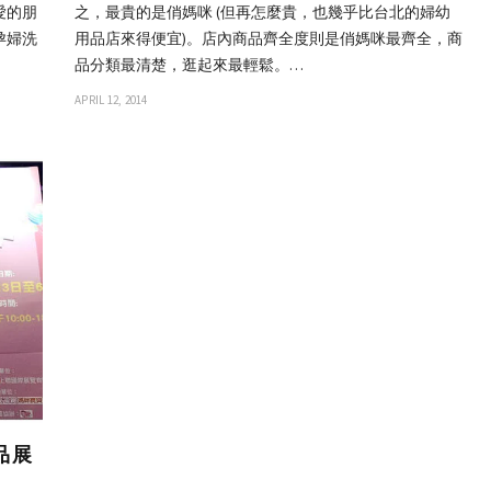
愛的朋
之，最貴的是俏媽咪 (但再怎麼貴，也幾乎比台北的婦幼
幫孕婦洗
用品店來得便宜)。店內商品齊全度則是俏媽咪最齊全，商
品分類最清楚，逛起來最輕鬆。…
APRIL 12, 2014
品展