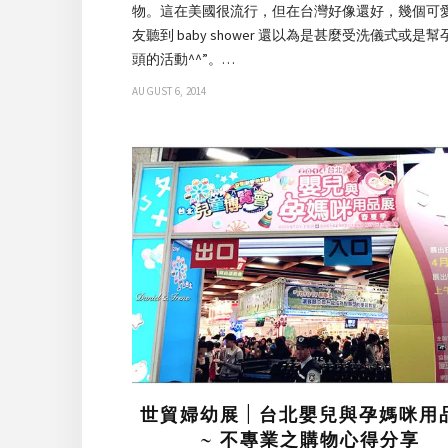
物。這在美國很流行，但在台灣好像還好，幾個可
友聽到 baby shower 還以為是甚麼受洗儀式或是
頭的活動^^”。…
AUGUST 6, 2014
世貿婦幼展 | 台北嬰兒與孕媽咪用
~ 不專業之購物心得分享