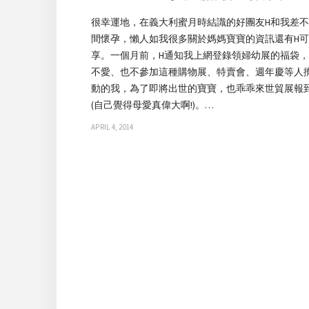
很幸運地，在義大利蜜月時結識的好團友H和我差
間懷孕，懶人如我很多關於媽媽寶寶的資訊還有H
享。一個月前，H通知我上網登錄領婦幼展的福袋
不愛、也不參加這種購物展、特賣會、週年慶等人
動的我，為了即將出世的寶寶，也乖乖來世貿展報
(自己覺得母愛真偉大啊!)。…
APRIL 4, 2014