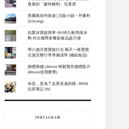
發展的「蒙特梭利」兒童房
美國南加州旅遊 | 北歐小鎮 ~ 丹麥村
(Solvang)
自製冰寶超簡單~DIY持久耐用保冰
劑 外出攜帶多餐副食品超方便
帶八個月寶寶旅行去 兩天一夜寶寶
出遊完整行李準備清單 (備副食品)
婚禮籌備 | iMovie 輕鬆製作婚禮影片
(iMovie使用教學)
休息，是為了走更長遠的路 - IRENE
抗癌筆記 001
INSTAGRAM