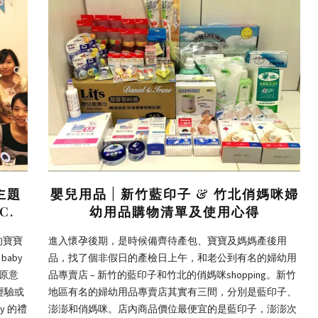
對主題
嬰兒用品 | 新竹藍印子 & 竹北俏媽咪婦
C.
幼用品購物清單及使用心得
的寶寶
進入懷孕後期，是時候備齊待產包、寶寶及媽媽產後用
aby
品，找了個非假日的產檢日上午，和老公到有名的婦幼用
動原意
品專賣店 – 新竹的藍印子和竹北的俏媽咪shopping。新竹
經驗或
地區有名的婦幼用品專賣店其實有三間，分別是藍印子、
y 的禮
澎澎和俏媽咪。店內商品價位最便宜的是藍印子，澎澎次