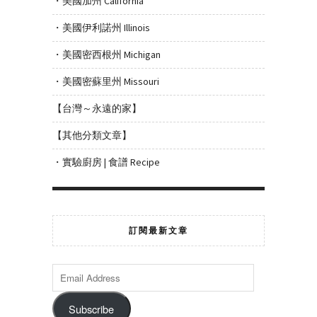
・美國加州 California
・美國伊利諾州 Illinois
・美國密西根州 Michigan
・美國密蘇里州 Missouri
【台灣～永遠的家】
【其他分類文章】
・實驗廚房 | 食譜 Recipe
訂閱最新文章
Subscribe