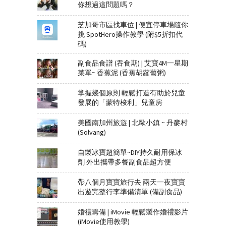
你想過這問題嗎？
芝加哥市區找車位 | 便宜停車場隨你
挑 SpotHero操作教學 (附$5折扣代
碼)
副食品食譜 (吞食期) | 艾寶4M一星期
菜單~ 香蕉泥 (香蕉胡蘿蔔粥)
掌握幾個原則 輕鬆打造有助於兒童
發展的「蒙特梭利」兒童房
美國南加州旅遊 | 北歐小鎮 ~ 丹麥村
(Solvang)
自製冰寶超簡單~DIY持久耐用保冰
劑 外出攜帶多餐副食品超方便
帶八個月寶寶旅行去 兩天一夜寶寶
出遊完整行李準備清單 (備副食品)
婚禮籌備 | iMovie 輕鬆製作婚禮影片
(iMovie使用教學)