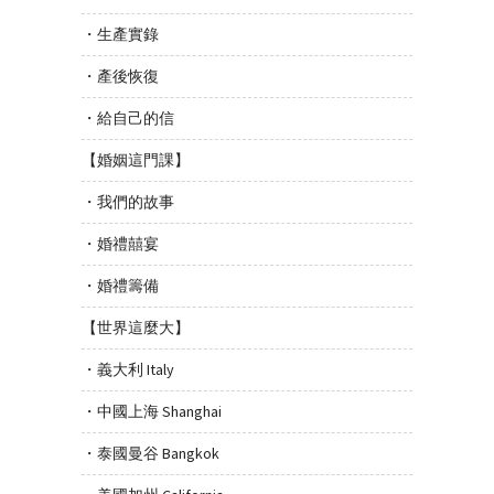
・生產實錄
・產後恢復
・給自己的信
【婚姻這門課】
・我們的故事
・婚禮囍宴
・婚禮籌備
【世界這麼大】
・義大利 Italy
・中國上海 Shanghai
・泰國曼谷 Bangkok