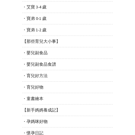
・艾寶 3-4 歲
・寶弟 0-1 歲
・寶弟 1-2 歲
【那些育兒大小事】
・嬰兒副食品
・嬰兒副食品食譜
・育兒好方法
・育兒好物
・童書繪本
【新手媽媽養成記】
・孕媽咪好物
・懷孕日記