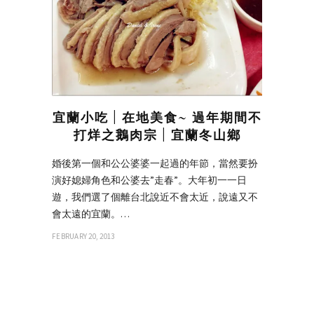
宜蘭小吃 | 在地美食~ 過年期間不
打烊之鵝肉宗 | 宜蘭冬山鄉
婚後第一個和公公婆婆一起過的年節，當然要扮
演好媳婦角色和公婆去”走春”。大年初一一日
遊，我們選了個離台北說近不會太近，說遠又不
會太遠的宜蘭。…
FEBRUARY 20, 2013