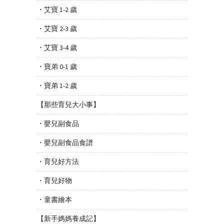
・艾寶 1-2 歲
・艾寶 2-3 歲
・艾寶 3-4 歲
・寶弟 0-1 歲
・寶弟 1-2 歲
【那些育兒大小事】
・嬰兒副食品
・嬰兒副食品食譜
・育兒好方法
・育兒好物
・童書繪本
【新手媽媽養成記】