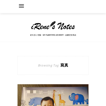
寫真
Browsing Tag