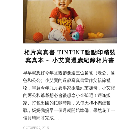
相片寫真書 TINTINT點點印精裝
寫真本 ~ 小艾寶週歲紀錄相片書
早早就想好今年父親節要送三位爸爸（老公、爸
爸和公公）小艾寶的週歲寫真書當作父親節禮
物，畢竟今年九月要舉家搬遷到芝加哥，小艾寶
的阿公和爺爺想必會很想念小金孫吧！適逢搬
家、打包出國的忙碌時期，又每天和小搗蛋奮
戰，媽媽我提早一個月就開始準備，果然花了一
個月時間才完成。…
OCTOBER 2, 2015