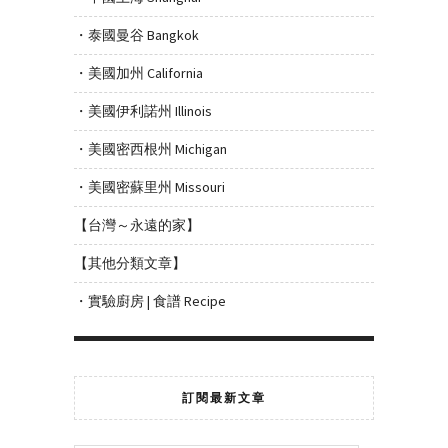
・泰國曼谷 Bangkok
・美國加州 California
・美國伊利諾州 Illinois
・美國密西根州 Michigan
・美國密蘇里州 Missouri
【台灣～永遠的家】
【其他分類文章】
・實驗廚房 | 食譜 Recipe
訂閱最新文章