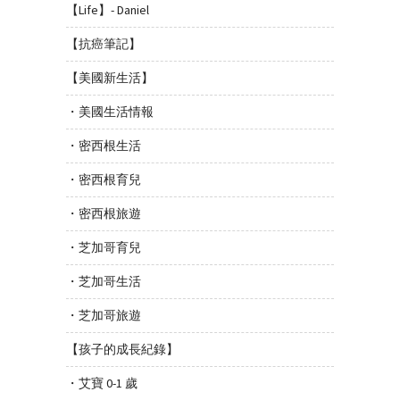
【Life】- Daniel
【抗癌筆記】
【美國新生活】
・美國生活情報
・密西根生活
・密西根育兒
・密西根旅遊
・芝加哥育兒
・芝加哥生活
・芝加哥旅遊
【孩子的成長紀錄】
・艾寶 0-1 歲