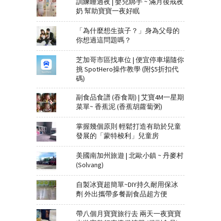
訓練睡過夜 | 嬰兒綁手 ~ 滿月後戒夜
奶 幫助寶寶一夜好眠
「為什麼想生孩子？」身為父母的
你想過這問題嗎？
芝加哥市區找車位 | 便宜停車場隨你
挑 SpotHero操作教學 (附$5折扣代
碼)
副食品食譜 (吞食期) | 艾寶4M一星期
菜單~ 香蕉泥 (香蕉胡蘿蔔粥)
掌握幾個原則 輕鬆打造有助於兒童
發展的「蒙特梭利」兒童房
美國南加州旅遊 | 北歐小鎮 ~ 丹麥村
(Solvang)
自製冰寶超簡單~DIY持久耐用保冰
劑 外出攜帶多餐副食品超方便
帶八個月寶寶旅行去 兩天一夜寶寶