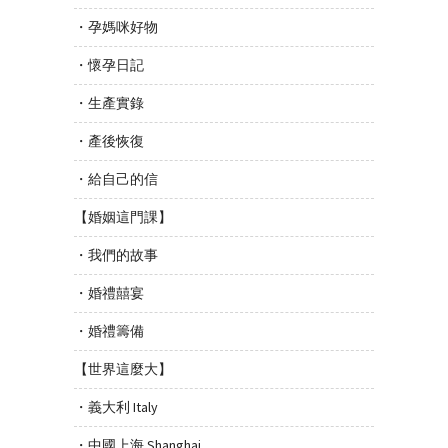
・孕媽咪好物
・懷孕日記
・生產實錄
・產後恢復
・給自己的信
【婚姻這門課】
・我們的故事
・婚禮囍宴
・婚禮籌備
【世界這麼大】
・義大利 Italy
・中國上海 Shanghai