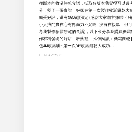
種版本的收涎餅乾食譜，擷取各版本我覺得可以參
分，擬了一張食譜，好家在第一次製作收涎餅乾大
頗受好評，還有媽媽想預定 (感謝大家嘸甘嫌啦! 但
小人搏鬥實在心有餘而力不足啊!! 沒有在接單，但
考我製作糖霜餅乾的食譜)，以下來分享我購買糖霜
作材料發現的好店 – 焙藝遊。 延伸閱讀：糖霜餅乾 |
包4M收涎囉~ 第一次DIY收涎餅乾大成功…
FEBRUARY 26, 2015