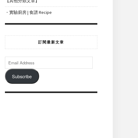
【其他分類文章】
・實驗廚房 | 食譜 Recipe
訂閱最新文章
Subscribe