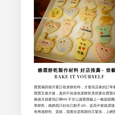
糖霜餅乾製作材料 好店推薦~ 焙
BAKE IT YOURSELF
寶寶滿四個月要訂收涎餅乾時，才發現店家的訂單
寶寶五個月後，真的不知道收涎餅乾竟然要在寶寶
兩個月就要預訂啊!!!!!! 不甘心讓寶寶戴上一般甜甜
單餅乾，媽媽我只好自己動手 DIY。從高中家政課
有烤過餅乾、蛋糕，我實在是既期待又緊張，上網