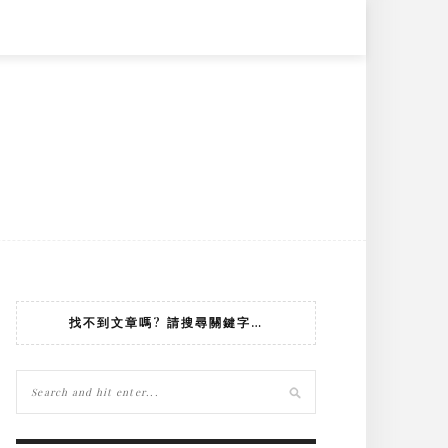
找不到文章嗎? 請搜尋關鍵字…