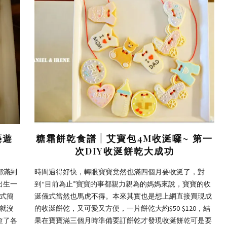
藝遊
糖霜餅乾食譜 | 艾寶包4M收涎囉~ 第一
次DIY收涎餅乾大成功
都滿到
時間過得好快，轉眼寶寶竟然也滿四個月要收涎了，對
出生一
到“目前為止”寶寶的事都親力親為的媽媽來說，寶寶的收
圈式簡
涎儀式當然也馬虎不得。本來其實也是想上網直接買現成
後就沒
的收涎餅乾，又可愛又方便，一片餅乾大約$50-$120，結
查了各
果在寶寶滿三個月時準備要訂餅乾才發現收涎餅乾可是要