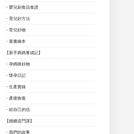
・嬰兒副食品食譜
・育兒好方法
・育兒好物
・童書繪本
【新手媽媽養成記】
・孕媽咪好物
・懷孕日記
・生產實錄
・產後恢復
・給自己的信
【婚姻這門課】
・我們的故事