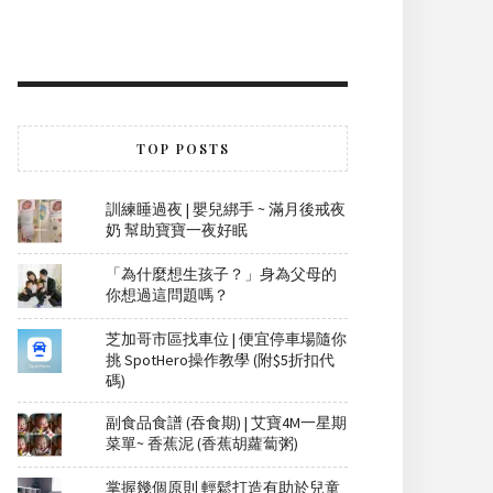
TOP POSTS
訓練睡過夜 | 嬰兒綁手 ~ 滿月後戒夜
奶 幫助寶寶一夜好眠
「為什麼想生孩子？」身為父母的
你想過這問題嗎？
芝加哥市區找車位 | 便宜停車場隨你
挑 SpotHero操作教學 (附$5折扣代
碼)
副食品食譜 (吞食期) | 艾寶4M一星期
菜單~ 香蕉泥 (香蕉胡蘿蔔粥)
掌握幾個原則 輕鬆打造有助於兒童