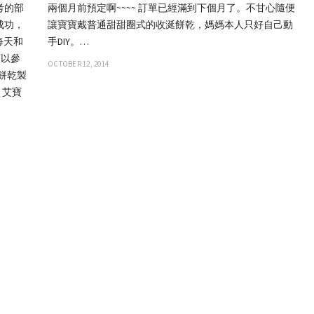
考的部
兩個月前預定啊~~~~ 訂單已經滿到下個月了。不甘心隨便
成功，
讓寶寶戴普通甜甜圈式的收涎餅乾，媽媽本人只好自己動
每天和
手DIY。…
可以參
OCTOBER 12, 2014
餅乾製
 艾寶