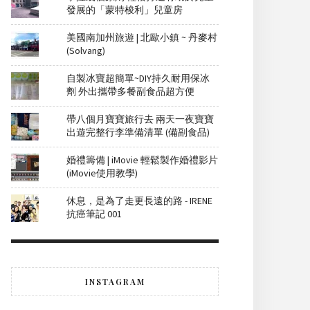
發展的「蒙特梭利」兒童房
美國南加州旅遊 | 北歐小鎮 ~ 丹麥村
(Solvang)
自製冰寶超簡單~DIY持久耐用保冰
劑 外出攜帶多餐副食品超方便
帶八個月寶寶旅行去 兩天一夜寶寶
出遊完整行李準備清單 (備副食品)
婚禮籌備 | iMovie 輕鬆製作婚禮影片
(iMovie使用教學)
休息，是為了走更長遠的路 - IRENE
抗癌筆記 001
INSTAGRAM