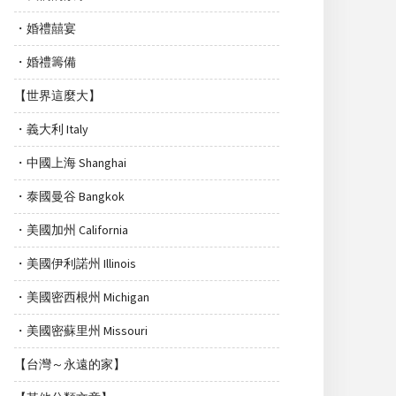
・婚禮囍宴
・婚禮籌備
【世界這麼大】
・義大利 Italy
・中國上海 Shanghai
・泰國曼谷 Bangkok
・美國加州 California
・美國伊利諾州 Illinois
・美國密西根州 Michigan
・美國密蘇里州 Missouri
【台灣～永遠的家】