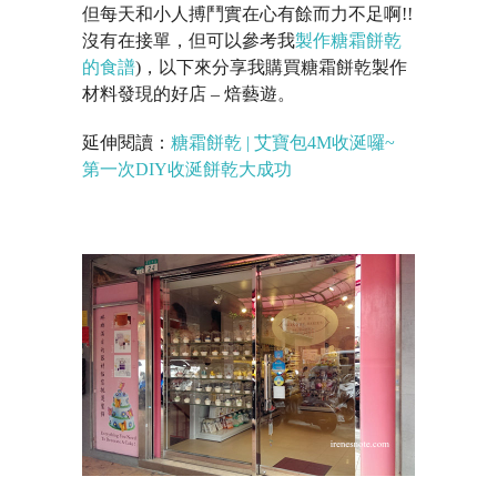
但每天和小人搏鬥實在心有餘而力不足啊!!
沒有在接單，但可以參考我
製作糖霜餅乾
的食譜
)，以下來分享我購買糖霜餅乾製作
材料發現的好店 – 焙藝遊。
延伸閱讀：
糖霜餅乾 | 艾寶包4M收涎囉~
第一次DIY收涎餅乾大成功