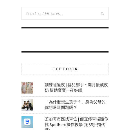
TOP POSTS
訓練睡過夜 | 嬰兒綁手 ~ 滿月後戒夜
奶 幫助寶寶一夜好眠
「為什麼想生孩子？」身為父母的
你想過這問題嗎？
芝加哥市區找車位 | 便宜停車場隨你
挑 SpotHero操作教學 (附$5折扣代