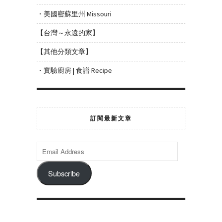
・美國密蘇里州 Missouri
【台灣～永遠的家】
【其他分類文章】
・實驗廚房 | 食譜 Recipe
訂閱最新文章
Subscribe