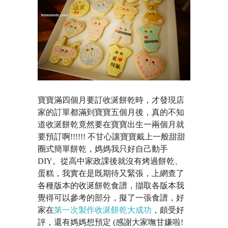
寶寶滿四個月要訂收涎餅乾時，才發現店
家的訂單都滿到寶寶五個月後，真的不知
道收涎餅乾竟然要在寶寶出生一兩個月就
要預訂啊!!!!!! 不甘心讓寶寶戴上一般甜甜
圈式簡單餅乾，媽媽我只好自己動手
DIY。從高中家政課後就沒有烤過餅乾、
蛋糕，我實在是既期待又緊張，上網查了
各種版本的收涎餅乾食譜，擷取各版本我
覺得可以參考的部分，擬了一張食譜，好
家在
第一次製作收涎餅乾大成功
，頗受好
評，還有媽媽想預定 (感謝大家嘸甘嫌啦!