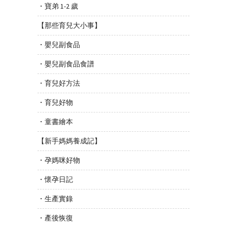
・寶弟 1-2 歲
【那些育兒大小事】
・嬰兒副食品
・嬰兒副食品食譜
・育兒好方法
・育兒好物
・童書繪本
【新手媽媽養成記】
・孕媽咪好物
・懷孕日記
・生產實錄
・產後恢復