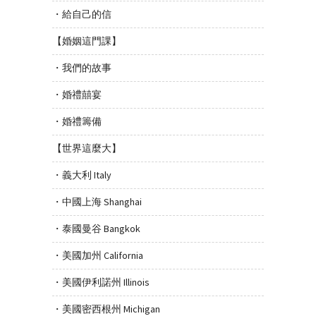
・給自己的信
【婚姻這門課】
・我們的故事
・婚禮囍宴
・婚禮籌備
【世界這麼大】
・義大利 Italy
・中國上海 Shanghai
・泰國曼谷 Bangkok
・美國加州 California
・美國伊利諾州 Illinois
・美國密西根州 Michigan