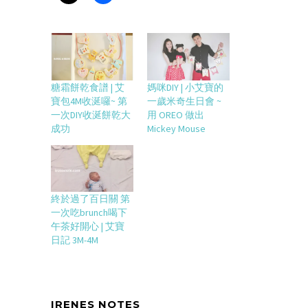
糖霜餅乾食譜 | 艾
媽咪DIY | 小艾寶的
寶包4M收涎囉~ 第
一歲米奇生日會 ~
一次DIY收涎餅乾大
用 OREO 做出
成功
Mickey Mouse
終於過了百日關 第
一次吃brunch喝下
午茶好開心 | 艾寶
日記 3M-4M
IRENES NOTES