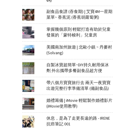
碼)
副食品食譜 (吞食期) | 艾寶4M一星期
菜單~ 香蕉泥 (香蕉胡蘿蔔粥)
掌握幾個原則 輕鬆打造有助於兒童
發展的「蒙特梭利」兒童房
美國南加州旅遊 | 北歐小鎮 ~ 丹麥村
(Solvang)
自製冰寶超簡單~DIY持久耐用保冰
劑 外出攜帶多餐副食品超方便
帶八個月寶寶旅行去 兩天一夜寶寶
出遊完整行李準備清單 (備副食品)
婚禮籌備 | iMovie 輕鬆製作婚禮影片
(iMovie使用教學)
休息，是為了走更長遠的路 - IRENE
抗癌筆記 001