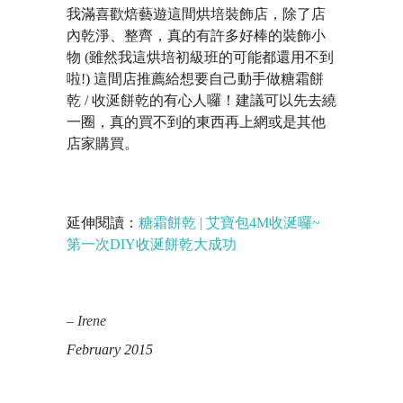
我滿喜歡焙藝遊這間烘培裝飾店，除了店
內乾淨、整齊，真的有許多好棒的裝飾小
物 (雖然我這烘培初級班的可能都還用不到
啦!) 這間店推薦給想要自己動手做糖霜餅
乾 / 收涎餅乾的有心人囉！建議可以先去繞
一圈，真的買不到的東西再上網或是其他
店家購買。
延伸閱讀：
糖霜餅乾 | 艾寶包4M收涎囉~
第一次DIY收涎餅乾大成功
– Irene
February 2015