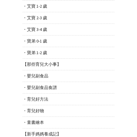
・艾寶 1-2 歲
・艾寶 2-3 歲
・艾寶 3-4 歲
・寶弟 0-1 歲
・寶弟 1-2 歲
【那些育兒大小事】
・嬰兒副食品
・嬰兒副食品食譜
・育兒好方法
・育兒好物
・童書繪本
【新手媽媽養成記】