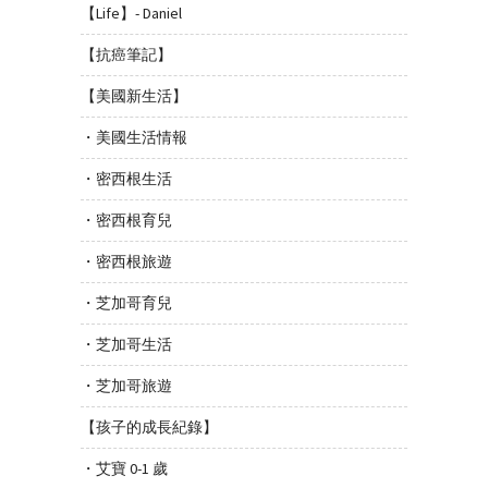
【Life】- Daniel
【抗癌筆記】
【美國新生活】
・美國生活情報
・密西根生活
・密西根育兒
・密西根旅遊
・芝加哥育兒
・芝加哥生活
・芝加哥旅遊
【孩子的成長紀錄】
・艾寶 0-1 歲