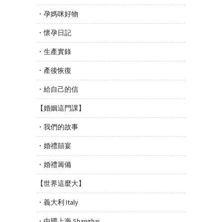
・孕媽咪好物
・懷孕日記
・生產實錄
・產後恢復
・給自己的信
【婚姻這門課】
・我們的故事
・婚禮囍宴
・婚禮籌備
【世界這麼大】
・義大利 Italy
・中國上海 Shanghai