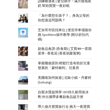
訓練睡過夜 | 嬰兒綁手 ~ 滿月後戒夜
奶 幫助寶寶一夜好眠
「為什麼想生孩子？」身為父母的
你想過這問題嗎？
芝加哥市區找車位 | 便宜停車場隨你
挑 SpotHero操作教學 (附$5折扣代
碼)
副食品食譜 (吞食期) | 艾寶4M一星期
菜單~ 香蕉泥 (香蕉胡蘿蔔粥)
掌握幾個原則 輕鬆打造有助於兒童
發展的「蒙特梭利」兒童房
美國南加州旅遊 | 北歐小鎮 ~ 丹麥村
(Solvang)
自製冰寶超簡單~DIY持久耐用保冰
劑 外出攜帶多餐副食品超方便
帶八個月寶寶旅行去 兩天一夜寶寶