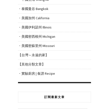
・泰國曼谷 Bangkok
・美國加州 California
・美國伊利諾州 Illinois
・美國密西根州 Michigan
・美國密蘇里州 Missouri
【台灣～永遠的家】
【其他分類文章】
・實驗廚房 | 食譜 Recipe
訂閱最新文章