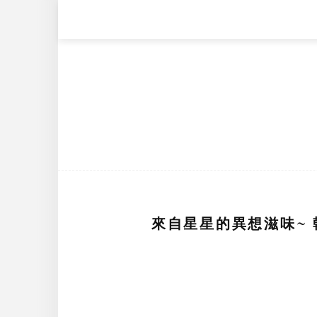
來自星星的異想滋味~ 韓