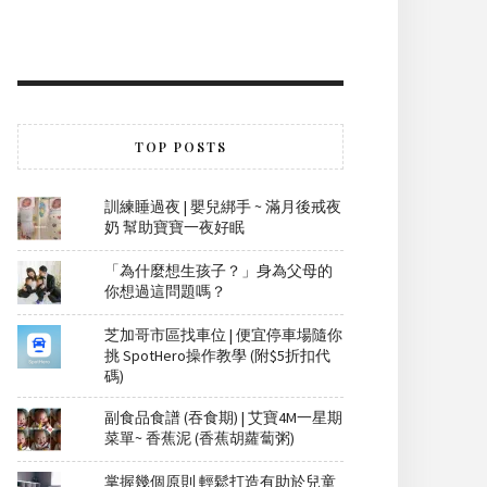
TOP POSTS
訓練睡過夜 | 嬰兒綁手 ~ 滿月後戒夜
奶 幫助寶寶一夜好眠
「為什麼想生孩子？」身為父母的
你想過這問題嗎？
芝加哥市區找車位 | 便宜停車場隨你
挑 SpotHero操作教學 (附$5折扣代
碼)
副食品食譜 (吞食期) | 艾寶4M一星期
菜單~ 香蕉泥 (香蕉胡蘿蔔粥)
掌握幾個原則 輕鬆打造有助於兒童