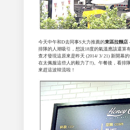
今天中午和D去同事S大力推薦的
東區拉麵店 
排隊的人潮吸引，想說18度的氣溫應該還算
查才發現這原來是昨天 (2014/ 3/ 21)
在太佩服這些人的毅力了!!)。午餐後，看
來趕這波韓流啦！