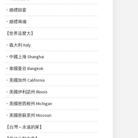
・婚禮囍宴
・婚禮籌備
【世界這麼大】
・義大利 Italy
・中國上海 Shanghai
・泰國曼谷 Bangkok
・美國加州 California
・美國伊利諾州 Illinois
・美國密西根州 Michigan
・美國密蘇里州 Missouri
【台灣～永遠的家】