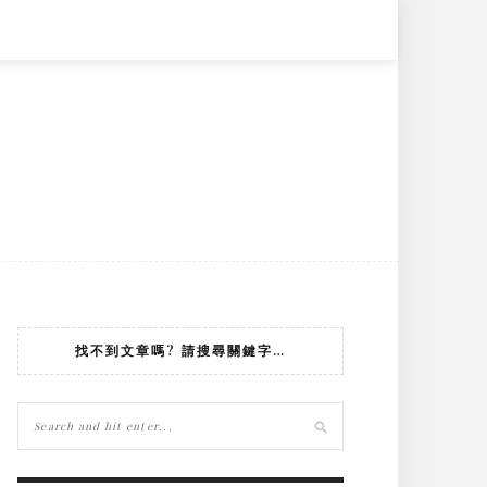
找不到文章嗎? 請搜尋關鍵字…