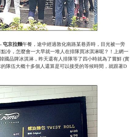
– 屯京拉麵
午餐，途中經過敦化南路某巷弄時，目光被一旁
有點冷，怎麼會一大早就一堆人在排隊買冰淇淋呢？！上網一
 新開幕的韓國品牌冰淇淋，昨天還有人排隊等了四小時就為了嘗鮮 (實
排隊的隊伍大概十多個人還算是可以接受的等候時間，就跟著D