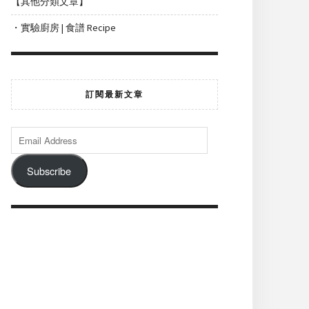
【其他分類文章】
・實驗廚房 | 食譜 Recipe
訂閱最新文章
Subscribe