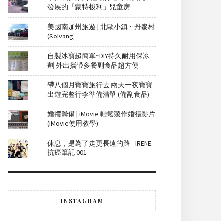
發展的「蒙特梭利」兒童房
美國南加州旅遊 | 北歐小鎮 ~ 丹麥村
(Solvang)
自製冰寶超簡單~DIY持久耐用保冰
劑 外出攜帶多餐副食品超方便
帶八個月寶寶旅行去 兩天一夜寶寶
出遊完整行李準備清單 (備副食品)
婚禮籌備 | iMovie 輕鬆製作婚禮影片
(iMovie使用教學)
休息，是為了走更長遠的路 - IRENE
抗癌筆記 001
INSTAGRAM