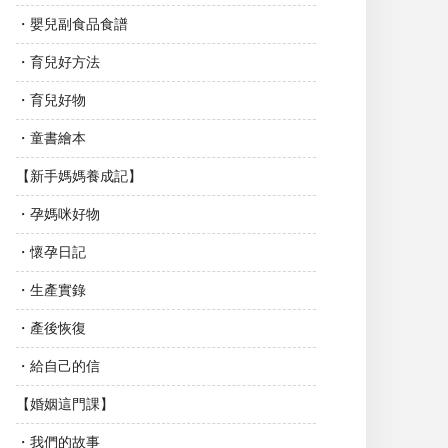
・嬰兒副食品食譜
・育兒好方法
・育兒好物
・童書繪本
【新手媽媽養成記】
・孕媽咪好物
・懷孕日記
・生產實錄
・產後恢復
・給自己的信
【婚姻這門課】
・我們的故事