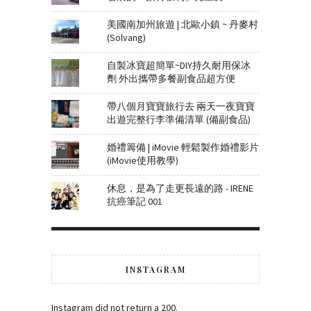
美國南加州旅遊 | 北歐小鎮 ~ 丹麥村
(Solvang)
自製冰寶超簡單~DIY持久耐用保冰
劑 外出攜帶多餐副食品超方便
帶八個月寶寶旅行去 兩天一夜寶寶
出遊完整行李準備清單 (備副食品)
婚禮籌備 | iMovie 輕鬆製作婚禮影片
(iMovie使用教學)
休息，是為了走更長遠的路 - IRENE
抗癌筆記 001
INSTAGRAM
Instagram did not return a 200.