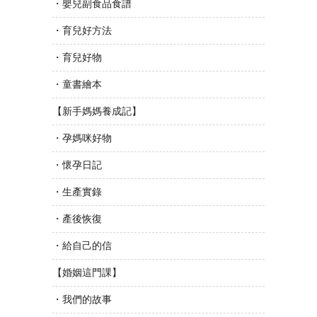
・嬰兒副食品食譜
・育兒好方法
・育兒好物
・童書繪本
【新手媽媽養成記】
・孕媽咪好物
・懷孕日記
・生產實錄
・產後恢復
・給自己的信
【婚姻這門課】
・我們的故事