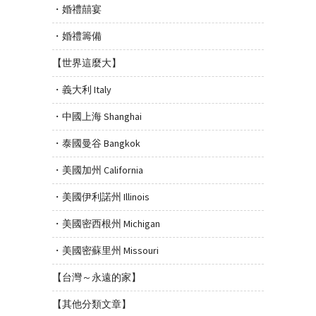
・婚禮囍宴
・婚禮籌備
【世界這麼大】
・義大利 Italy
・中國上海 Shanghai
・泰國曼谷 Bangkok
・美國加州 California
・美國伊利諾州 Illinois
・美國密西根州 Michigan
・美國密蘇里州 Missouri
【台灣～永遠的家】
【其他分類文章】