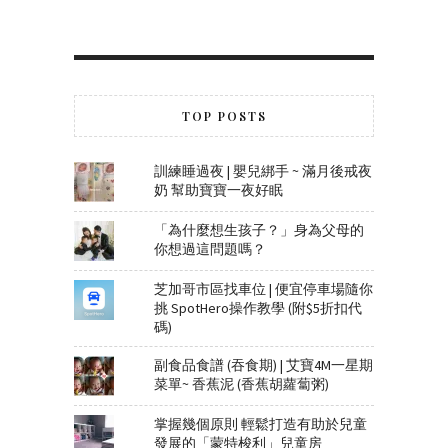
TOP POSTS
訓練睡過夜 | 嬰兒綁手 ~ 滿月後戒夜
奶 幫助寶寶一夜好眠
「為什麼想生孩子？」身為父母的
你想過這問題嗎？
芝加哥市區找車位 | 便宜停車場隨你
挑 SpotHero操作教學 (附$5折扣代
碼)
副食品食譜 (吞食期) | 艾寶4M一星期
菜單~ 香蕉泥 (香蕉胡蘿蔔粥)
掌握幾個原則 輕鬆打造有助於兒童
發展的「蒙特梭利」兒童房