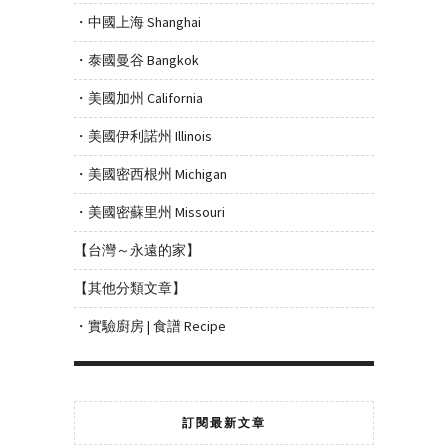
・中國上海 Shanghai
・泰國曼谷 Bangkok
・美國加州 California
・美國伊利諾州 Illinois
・美國密西根州 Michigan
・美國密蘇里州 Missouri
【台灣～永遠的家】
【其他分類文章】
・實驗廚房 | 食譜 Recipe
訂閱最新文章