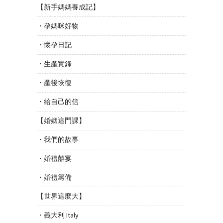
【新手媽媽養成記】
・孕媽咪好物
・懷孕日記
・生產實錄
・產後恢復
・給自己的信
【婚姻這門課】
・我們的故事
・婚禮囍宴
・婚禮籌備
【世界這麼大】
・義大利 Italy