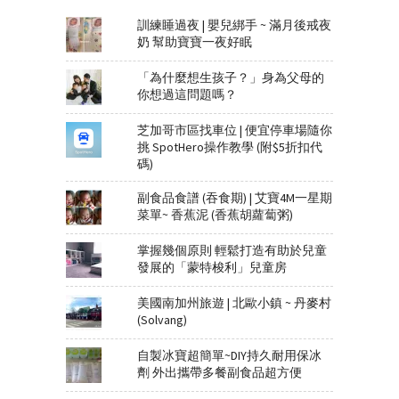
訓練睡過夜 | 嬰兒綁手 ~ 滿月後戒夜
奶 幫助寶寶一夜好眠
「為什麼想生孩子？」身為父母的
你想過這問題嗎？
芝加哥市區找車位 | 便宜停車場隨你
挑 SpotHero操作教學 (附$5折扣代
碼)
副食品食譜 (吞食期) | 艾寶4M一星期
菜單~ 香蕉泥 (香蕉胡蘿蔔粥)
掌握幾個原則 輕鬆打造有助於兒童
發展的「蒙特梭利」兒童房
美國南加州旅遊 | 北歐小鎮 ~ 丹麥村
(Solvang)
自製冰寶超簡單~DIY持久耐用保冰
劑 外出攜帶多餐副食品超方便