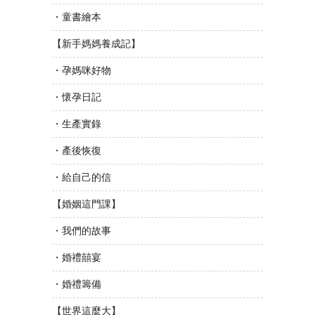
・童書繪本
【新手媽媽養成記】
・孕媽咪好物
・懷孕日記
・生產實錄
・產後恢復
・給自己的信
【婚姻這門課】
・我們的故事
・婚禮囍宴
・婚禮籌備
【世界這麼大】