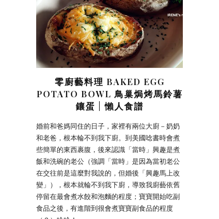
零廚藝料理 BAKED EGG
POTATO BOWL 鳥巢焗烤馬鈴薯
鑲蛋 | 懶人食譜
婚前和爸媽同住的日子，家裡有兩位大廚－奶奶
和老爸，根本輪不到我下廚。到美國唸書時會煮
些簡單的東西裹腹，後來認識「當時」興趣是煮
飯和洗碗的老公（強調「當時」是因為當初老公
在交往前是這麼對我說的，但婚後「興趣馬上改
變」），根本就輪不到我下廚，導致我廚藝依舊
停留在最會煮水餃和泡麵的程度；寶寶開始吃副
食品之後，有進階到很會煮寶寶副食品的程度