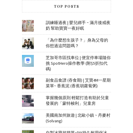
TOP POSTS
訓練睡過夜 | 嬰兒綁手 ~ 滿月後戒夜
奶 幫助寶寶一夜好眠
「為什麼想生孩子？」身為父母的
你想過這問題嗎？
芝加哥市區找車位 | 便宜停車場隨你
挑 SpotHero操作教學 (附$5折扣代
碼)
副食品食譜 (吞食期) | 艾寶4M一星期
菜單~ 香蕉泥 (香蕉胡蘿蔔粥)
掌握幾個原則 輕鬆打造有助於兒童
發展的「蒙特梭利」兒童房
美國南加州旅遊 | 北歐小鎮 ~ 丹麥村
(Solvang)
自製冰寶超簡單~DIY持久耐用保冰