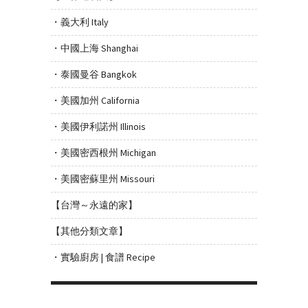
・義大利 Italy
・中國上海 Shanghai
・泰國曼谷 Bangkok
・美國加州 California
・美國伊利諾州 Illinois
・美國密西根州 Michigan
・美國密蘇里州 Missouri
【台灣～永遠的家】
【其他分類文章】
・實驗廚房 | 食譜 Recipe