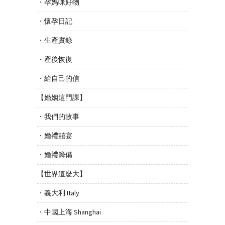
・孕媽咪好物
・懷孕日記
・生產實錄
・產後恢復
・給自己的信
【婚姻這門課】
・我們的故事
・婚禮囍宴
・婚禮籌備
【世界這麼大】
・義大利 Italy
・中國上海 Shanghai