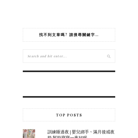
找不到文章嗎? 請搜尋關鍵字…
TOP POSTS
訓練睡過夜 | 嬰兒綁手 ~ 滿月後戒夜
奶 幫助寶寶一夜好眠