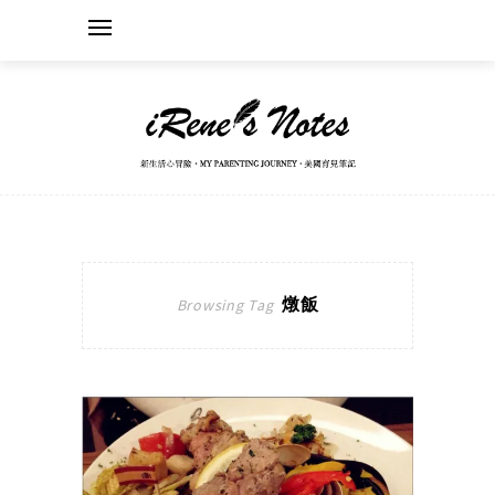
燉飯
Browsing Tag