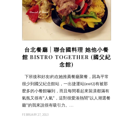
台北餐廳 | 聯合國料理 她他小餐
館 BISTRO TOGETHER (國父紀
念館)
下班後和好友I約在她推薦餐廳聚餐，因為平常
很少到國父紀念館站，一出捷運站(exit2)有被那
麼多的小餐館嚇到，而且每間看起來裝潢都滿有
氣氛又很有”人氣”，這對很愛湊熱鬧”以人潮選餐
廳”的我來說很有吸引力。…
FEBRUARY 27, 2013