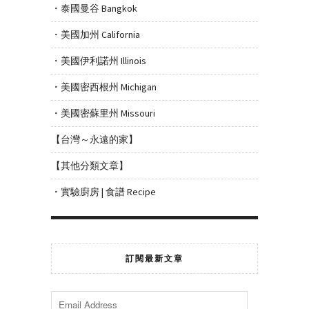
・泰國曼谷 Bangkok
・美國加州 California
・美國伊利諾州 Illinois
・美國密西根州 Michigan
・美國密蘇里州 Missouri
【台灣～永遠的家】
【其他分類文章】
・實驗廚房 | 食譜 Recipe
訂閱最新文章