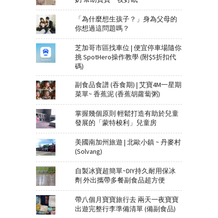
「為什麼想生孩子？」身為父母的
你想過這問題嗎？
芝加哥市區找車位 | 便宜停車場隨你
挑 SpotHero操作教學 (附$5折扣代
碼)
副食品食譜 (吞食期) | 艾寶4M一星期
菜單~ 香蕉泥 (香蕉胡蘿蔔粥)
掌握幾個原則 輕鬆打造有助於兒童
發展的「蒙特梭利」兒童房
美國南加州旅遊 | 北歐小鎮 ~ 丹麥村
(Solvang)
自製冰寶超簡單~DIY持久耐用保冰
劑 外出攜帶多餐副食品超方便
帶八個月寶寶旅行去 兩天一夜寶寶
出遊完整行李準備清單 (備副食品)