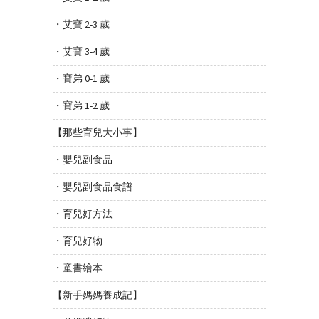
・艾寶 2-3 歲
・艾寶 3-4 歲
・寶弟 0-1 歲
・寶弟 1-2 歲
【那些育兒大小事】
・嬰兒副食品
・嬰兒副食品食譜
・育兒好方法
・育兒好物
・童書繪本
【新手媽媽養成記】