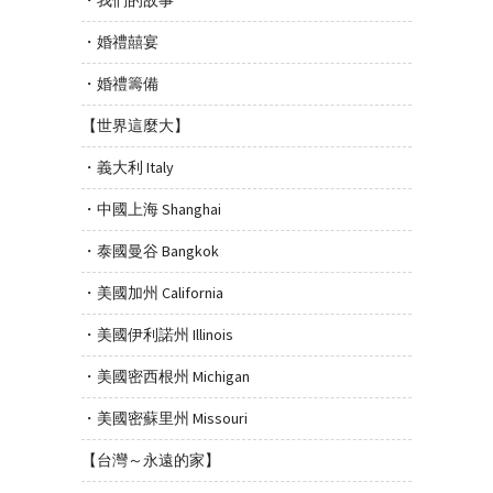
・婚禮囍宴
・婚禮籌備
【世界這麼大】
・義大利 Italy
・中國上海 Shanghai
・泰國曼谷 Bangkok
・美國加州 California
・美國伊利諾州 Illinois
・美國密西根州 Michigan
・美國密蘇里州 Missouri
【台灣～永遠的家】