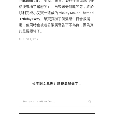
invitation card、剪貼、佈置、製作生日蛋糕（雖
然後來垮了超想哭）、自製米奇餅乾等等，終於
順利完成小艾寶一週歲的 Mickey Mouse Themed
Birthday Party。幫寶寶辦了個溫馨生日會很滿
足，但同時也被老公嚴厲警告下不為例，因為真
的是要累垮了。…
AUGUST 1, 2015
找不到文章嗎? 請搜尋關鍵字…