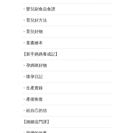
・嬰兒副食品食譜
・育兒好方法
・育兒好物
・童書繪本
【新手媽媽養成記】
・孕媽咪好物
・懷孕日記
・生產實錄
・產後恢復
・給自己的信
【婚姻這門課】
・我們的故事