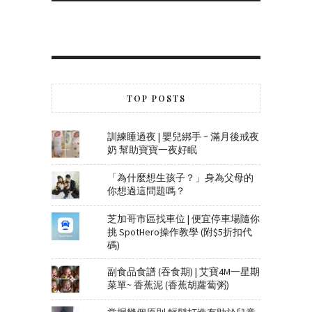
TOP POSTS
訓練睡過夜 | 嬰兒綁手 ~ 滿月後戒夜
奶 幫助寶寶一夜好眠
「為什麼想生孩子？」身為父母的
你想過這問題嗎？
芝加哥市區找車位 | 便宜停車場隨你
挑 SpotHero操作教學 (附$5折扣代
碼)
副食品食譜 (吞食期) | 艾寶4M一星期
菜單~ 香蕉泥 (香蕉胡蘿蔔粥)