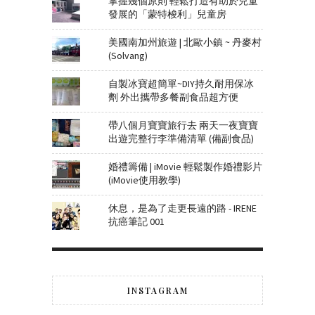
掌握幾個原則 輕鬆打造有助於兒童
發展的「蒙特梭利」兒童房
美國南加州旅遊 | 北歐小鎮 ~ 丹麥村
(Solvang)
自製冰寶超簡單~DIY持久耐用保冰
劑 外出攜帶多餐副食品超方便
帶八個月寶寶旅行去 兩天一夜寶寶
出遊完整行李準備清單 (備副食品)
婚禮籌備 | iMovie 輕鬆製作婚禮影片
(iMovie使用教學)
休息，是為了走更長遠的路 - IRENE
抗癌筆記 001
INSTAGRAM