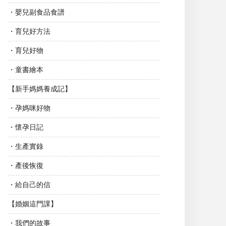
・嬰兒副食品食譜
・育兒好方法
・育兒好物
・童書繪本
【新手媽媽養成記】
・孕媽咪好物
・懷孕日記
・生產實錄
・產後恢復
・給自己的信
【婚姻這門課】
・我們的故事