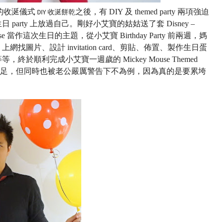
的收涎儀式
DIY 收涎餅乾
之後，有 DIY 及 themed party 兩項強迫
rty 上放過自己。剛好小艾寶的姑姑送了套 Disney –
ouse 當作這次生日的主題，從小艾寶 Birthday Party 前兩週，媽
片、設計 invitation card、剪貼、佈置、製作生日蛋
順利完成小艾寶一週歲的 Mickey Mouse Themed
生日會很滿足，但同時也被老公嚴厲警告下不為例，因為真的是要累垮