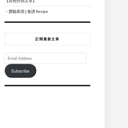
【其他分類文章】
・實驗廚房 | 食譜 Recipe
訂閱最新文章
Subscribe