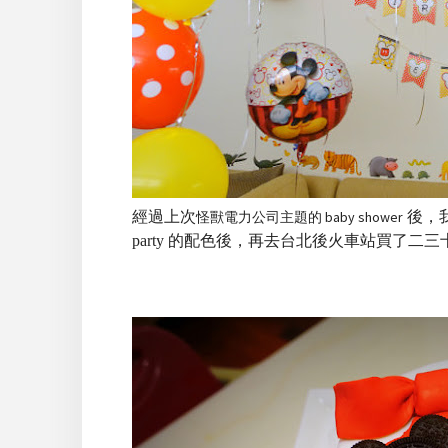
經過上次
怪獸電力公司主題的 baby shower
後，
party 的配色後，再去台北後火車站買了二