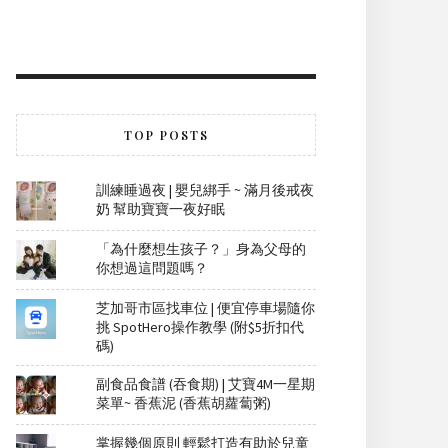
TOP POSTS
訓練睡過夜 | 嬰兒綁手 ~ 滿月後戒夜
奶 幫助寶寶一夜好眠
「為什麼想生孩子？」身為父母的
你想過這問題嗎？
芝加哥市區找車位 | 便宜停車場隨你
挑 SpotHero操作教學 (附$5折扣代
碼)
副食品食譜 (吞食期) | 艾寶4M一星期
菜單~ 香蕉泥 (香蕉胡蘿蔔粥)
掌握幾個原則 輕鬆打造有助於兒童