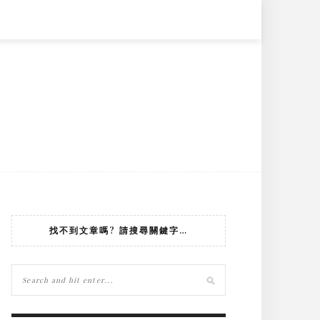
找不到文章嗎? 請搜尋關鍵字…