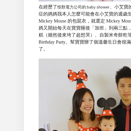
在經歷了
怪獸電力公司的 baby shower
、小艾寶
症的媽媽我本人怎麼可能會在小艾寶的週歲生日 pa
Mickey Mouse 的包屁衣，就選定 Mickey M
媽又開始每天在寶寶睡後「加班」到兩三點，上網找圖
糕（雖然後來垮了超想哭）、自製米奇餅乾等等，終於
Birthday Party。幫寶寶辦了個溫馨
了。