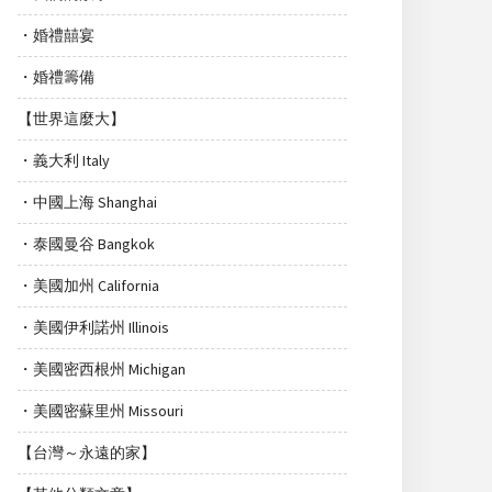
・婚禮囍宴
・婚禮籌備
【世界這麼大】
・義大利 Italy
・中國上海 Shanghai
・泰國曼谷 Bangkok
・美國加州 California
・美國伊利諾州 Illinois
・美國密西根州 Michigan
・美國密蘇里州 Missouri
【台灣～永遠的家】