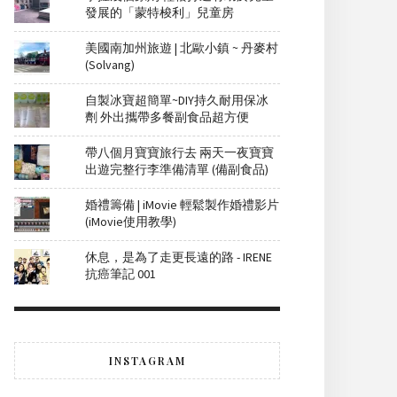
發展的「蒙特梭利」兒童房
美國南加州旅遊 | 北歐小鎮 ~ 丹麥村
(Solvang)
自製冰寶超簡單~DIY持久耐用保冰
劑 外出攜帶多餐副食品超方便
帶八個月寶寶旅行去 兩天一夜寶寶
出遊完整行李準備清單 (備副食品)
婚禮籌備 | iMovie 輕鬆製作婚禮影片
(iMovie使用教學)
休息，是為了走更長遠的路 - IRENE
抗癌筆記 001
INSTAGRAM