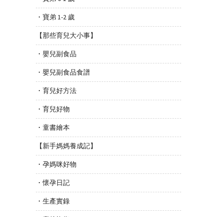
・寶弟 1-2 歲
【那些育兒大小事】
・嬰兒副食品
・嬰兒副食品食譜
・育兒好方法
・育兒好物
・童書繪本
【新手媽媽養成記】
・孕媽咪好物
・懷孕日記
・生產實錄