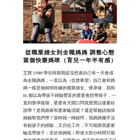
從職業婦女到全職媽媽 調整心態
當個快樂媽咪（育兒一年半有感）
艾寶 1Y6M 學生時期我從沒想過自己有一天會成
為全職媽媽，一直以為（也曾希望）自己會和媽
媽一樣是個精明幹練的職業婦女。懷孕後，我和
DL 都以為帶孩子經驗豐富的婆婆會想帶孫子，一
直到懷孕後期，婆婆有天開口問我寶寶以後要給
誰帶？是我娘家和婆家輪流呢？還是幫她請個保
姆她幫我們帶？當時我一陣錯愕，我媽媽幾乎沒
有顧孩子的經驗，又仍在工作，不可能跟我婆家
輪流帶孩子；至於保姆呢！即使大部分時間可能