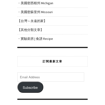
・美國密西根州 Michigan
・美國密蘇里州 Missouri
【台灣～永遠的家】
【其他分類文章】
・實驗廚房 | 食譜 Recipe
訂閱最新文章
Subscribe