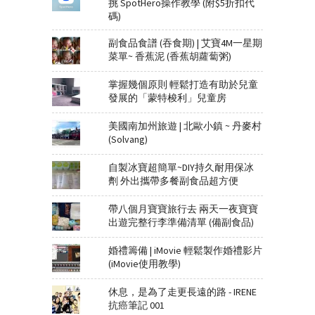
挑 SpotHero操作教學 (附$5折扣代
碼)
副食品食譜 (吞食期) | 艾寶4M一星期
菜單~ 香蕉泥 (香蕉胡蘿蔔粥)
掌握幾個原則 輕鬆打造有助於兒童
發展的「蒙特梭利」兒童房
美國南加州旅遊 | 北歐小鎮 ~ 丹麥村
(Solvang)
自製冰寶超簡單~DIY持久耐用保冰
劑 外出攜帶多餐副食品超方便
帶八個月寶寶旅行去 兩天一夜寶寶
出遊完整行李準備清單 (備副食品)
婚禮籌備 | iMovie 輕鬆製作婚禮影片
(iMovie使用教學)
休息，是為了走更長遠的路 - IRENE
抗癌筆記 001