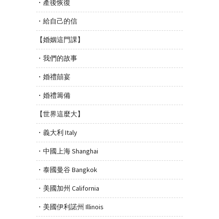
・產後恢復
・給自己的信
【婚姻這門課】
・我們的故事
・婚禮囍宴
・婚禮籌備
【世界這麼大】
・義大利 Italy
・中國上海 Shanghai
・泰國曼谷 Bangkok
・美國加州 California
・美國伊利諾州 Illinois