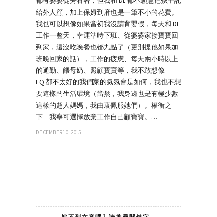
都有婆婆從旁看著，但我和 DL 都不願意把孩子託
給外人顧，加上保姆到府也是一筆不小的花費。
我也可以想像如果當初我沒請育嬰假，每天和 DL
工作一整天，幸運準時下班、從婆婆家接寶寶回
到家，還沒吃晚餐也都九點了（更別提他如果加
班晚回家的話），工作的疲憊、每天兩小時以上
的通勤、餵母奶、照顧寶寶等，我不敢想像
EQ 都不太好的我們家的氣氛會是如何，我也不想
要這樣的生活環境（當然，我身邊也是有極少數
這樣的超人媽媽，我由衷佩服她們）。權衡之
下，我寧可選擇放棄工作自己顧寶寶。…
DECEMBER 10, 2015
找不到文章嗎? 請搜尋關鍵字…